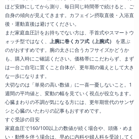
ほど安静にしてから測り、毎日同じ時間帯で続けると、ご
自身の傾向が見えてきます。カフェイン摂取直後・入浴直
後・運動直後は避けてください。
まだ家庭血圧計をお持ちでない方は、手首式やスマートウ
ォッチ型ではなく、
上腕に巻くカフ式（上腕式）
を選ぶ
のがおすすめです。腕の太さに合うカフサイズかどうか
も、購入時にご確認ください。価格帯にこだわらず、まず
は一台ご自宅に置くこと自体が、更年期の備えとして大き
な一歩になります。
大切なのは「単発の高い数値」に一喜一憂しないこと。1
週間の平均値と、変動の幅を見ていく視点が役立ちます。
心臓まわりの不調が気になる方には、
更年期世代のサンザ
シと心臓のいたわり
の記事もおすすめです。
すぐ受診の目安
家庭血圧で160/100以上の数値が続く場合や、頭痛・めま
い・動悸を伴う場合は、早めに内科や婦人科を受診してく