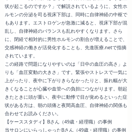
状が起こるのですか？」
で解説されているように、女性ホ
ルモンの分泌を司る視床下部は、同時に自律神経の中枢で
もあります。エストロゲンが急激に減ると、視床下部が混
乱し、自律神経のバランスも乱れやすくなります。さら
に、閉経で相対的に男性ホルモンの割合が増えることで、
交感神経の働きが活発化することも、先進医療.netで指摘
されています。
この経路で問題になりやすいのは「日中の血圧の高さ」よ
りも「血圧変動の大きさ」です。緊張やストレスで一気に
上がったり、夜中に下がりきらなかったりと、振れ幅が大
きくなることが心臓や血管への負担につながります。朝起
きたときに頭が重い、夜中に動悸で目が覚めるといった症
状がある方は、
朝の頭痛と夜間高血圧、自律神経の関係
も
合わせてお読みください。
【ケーススタディ】Bさん（49歳・経理職）の事例
当サロンにいらっしゃったBさん（49歳・経理職）の事例