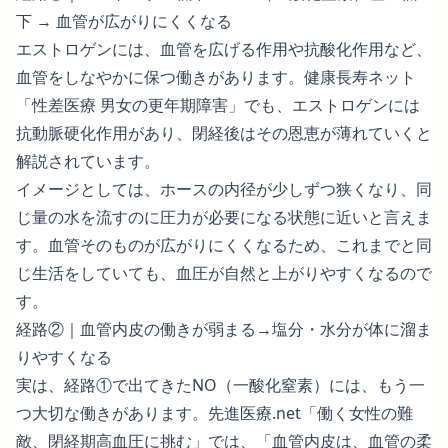
下 → 血管が広がりにくくなる
エストロゲンには、血管を広げる作用や抗酸化作用など、
血管をしなやかに保つ働きがあります。
健康長寿ネット
「性差医療 男女の更年期障害」
でも、エストロゲンには
抗動脈硬化作用があり、閉経後はその恩恵が薄れていくと
解説されています。
イメージとしては、ホースの内径が少しずつ狭くなり、同
じ量の水を流すのに圧力が必要になる状態に近いと言えま
す。血管そのものが広がりにくくなるため、これまでと同
じ生活をしていても、血圧が自然と上がりやすくなるので
す。
経路②｜血管内皮の働きが弱まる→塩分・水分が体に溜ま
りやすくなる
実は、経路①で出てきたNO（一酸化窒素）には、もう一
つ大切な働きがあります。
先進医療.net「働く女性の難
敵、閉経期高血圧に挑む」
では、「血管内皮は、血管の柔