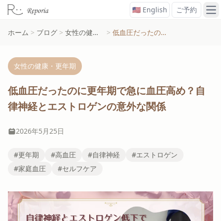
🇺🇸 English
ご予約
メ
ホーム
>
ブログ
>
女性の健康・更年期
>
低血圧だったのに更年期で急に血圧高め？自律神経とエストロゲンの意外な関係
女性の健康・更年期
低血圧だったのに更年期で急に血圧高め？自
律神経とエストロゲンの意外な関係
2026年5月25日
#更年期
#高血圧
#自律神経
#エストロゲン
#家庭血圧
#セルフケア