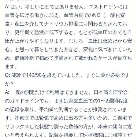
A: はい、珍しいことではありません。エストロゲンには
血管を広げる働きに加え、血管内皮でのNO（一酸化窒
素）産生を介してナトリウム排泄にも関わるとされてお
り、更年期で急激に低下すると、もとが低血圧の方でも血
圧が上がりやすくなります。むしろ「血圧は低めだから安
心」と思って暮らしてきた方ほど、変化に気づきにくいた
め、健康診断で初めて指摘されて驚かれるケースが目立ち
ます。
Q: 健診で140/90を超えていました。すぐに薬が必要です
か？
A: 一度の測定だけで判断はできません。日本高血圧学会
のガイドラインでも、まずは家庭血圧での1〜2週間程度
の記録を取り、平均値で判断することが推奨されていま
す。診察室では緊張で高めに出る方も多いため、ご自宅で
リラックスした状態で測った数値の方が、本来の傾向に近
いと考えられます。記録を持参して医療機関にご相談くだ