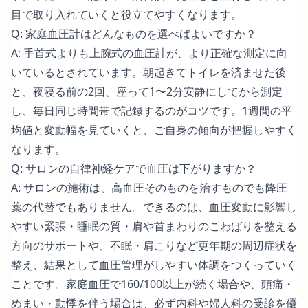
目で取り入れていくと役立てやすくなります。
Q: 家庭血圧計はどんなものを選べばよいですか？
A: 手首式よりも上腕式の血圧計が、より正確な測定に向
いているとされています。朝起きてトイレを済ませた後
と、夜寝る前の2回、座って1〜2分安静にしてから測定
し、毎日同じ時間帯で記録するのがコツです。1週間の平
均値と変動幅を見ていくと、ご自身の傾向が把握しやすく
なります。
Q: サロンの自律神経ケアで血圧は下がりますか？
A: サロンの施術は、高血圧そのものを治すものでも降圧
薬の代替でもありません。できるのは、血圧変動に影響し
やすい緊張・睡眠の質・肩や首まわりのこわばりを整える
方向のサポートや、不眠・肩こりなど更年期の周辺症状を
整え、結果として血圧管理がしやすい体調をつくっていく
ことです。家庭血圧で160/100以上が続く場合や、頭痛・
めまい・動悸を伴う場合は、必ず内科や婦人科の受診を優