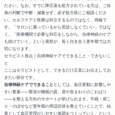
ださい。なお、すでに降圧薬を処方されている方は、ご自
身の判断で中断・減量せず、必ず処方医にご相談くださ
い。セルフケアと医療は対立するものではなく、両輪で
す。「サロンに通っているから受診しなくていい」ではな
く、「医療機関で必要な対応をしながら、自律神経のケア
も続けていく」という発想が、長く付き合う更年期では大
切になります。
セラピスト視点｜自律神経ケアでできること・できないこ
と
ここはセラピストとして、できるだけ正直にお伝えしてお
きたい部分です。
自律神経ケアでできること
としては、血圧変動に影響しや
すい要素――緊張や睡眠の質、肩や首まわりのこわばり
――を整える方向のサポートが挙げられます。不眠・肩こ
り・のぼせなど更年期の周辺症状を整えていくことで、結
果として血圧管理がしやすい体調をつくっていく、という