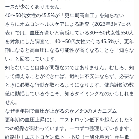
ースが少なくありません。
40〜50代女性の45.5%が「更年期高血圧」を知らない
さらに
オムロンヘルスケアによる調査（2023年3月7日発
表）
では、血圧が高いと実感している30〜50代女性650人
を対象にした調査で、40〜50代女性のうち45.5%が、更年
期になると高血圧になる可能性が高くなることを「知らな
い」と回答しています。
知らないこと自体が問題なのではありません。むしろ、知
って備えることができれば、過剰に不安にならず、必要な
ときに必要な行動が取れるようになります。健康診断の数
値に動揺している今こそ、知るタイミングなのかもしれま
せん。
なぜ更年期で血圧が上がるのか／3つのメカニズム
更年期の血圧上昇には、エストロゲン低下を起点とした3
つの経路が関わっています。一つずつ整理していきます。
経路①｜エストロゲン低下 → NO（一酸化窒素）産生低