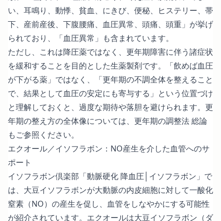
い、耳鳴り、動悸、貧血、にきび、便秘、ヒステリー、帯
下、産前産後、下腹腰痛、血圧異常、頭痛、頭重」が挙げ
られており、「血圧異常」も含まれています。
ただし、これは降圧薬ではなく、更年期障害に伴う諸症状
を緩和することを目的とした生薬製剤です。「飲めば血圧
が下がる薬」ではなく、「更年期の不調全体を整えること
で、結果として血圧の安定にも寄与する」という位置づけ
と理解しておくと、過度な期待や落胆を避けられます。更
年期の整え方の全体像については、
更年期の調整法 総論
もご参照ください。
エクオール／イソフラボン：NO産生を介した血管へのサ
ポート
イソフラボン倶楽部「動脈硬化 降血圧│イソフラボン」
で
は、大豆イソフラボンが大動脈の内皮細胞に対して一酸化
窒素（NO）の産生を促し、血管をしなやかにする可能性
が紹介されています。エクオールは大豆イソフラボン（ダ