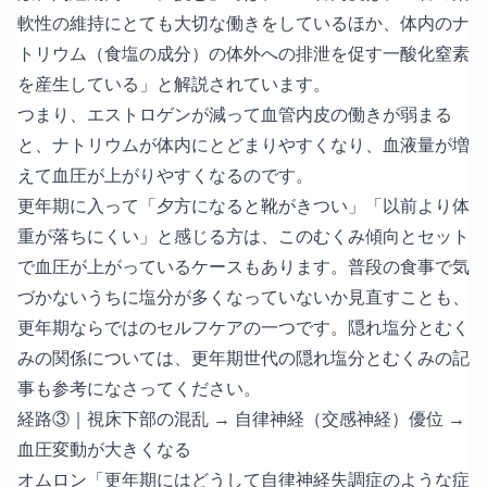
軟性の維持にとても大切な働きをしているほか、体内のナ
トリウム（食塩の成分）の体外への排泄を促す一酸化窒素
を産生している」と解説されています。
つまり、エストロゲンが減って血管内皮の働きが弱まる
と、ナトリウムが体内にとどまりやすくなり、血液量が増
えて血圧が上がりやすくなるのです。
更年期に入って「夕方になると靴がきつい」「以前より体
重が落ちにくい」と感じる方は、このむくみ傾向とセット
で血圧が上がっているケースもあります。普段の食事で気
づかないうちに塩分が多くなっていないか見直すことも、
更年期ならではのセルフケアの一つです。隠れ塩分とむく
みの関係については、
更年期世代の隠れ塩分とむくみ
の記
事も参考になさってください。
経路③｜視床下部の混乱 → 自律神経（交感神経）優位 →
血圧変動が大きくなる
オムロン「更年期にはどうして自律神経失調症のような症