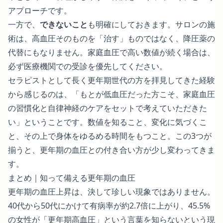
アプローチです。
一方で、
できないこと
も明確にしておきます。サロンの施
術は、高血圧そのものを「治す」ものではなく、降圧薬の
代替にもなりません。家庭血圧で高い数値が続く場合は、
必ず医療機関での受診を優先してください。
セラピストとして長く更年期世代の方を拝見してきた経験
から感じるのは、「もとが低血圧だった方こそ、家庭血圧
の習慣化と自律神経のケアをセットで考えていただきた
い」ということです。数値を知ること、変化に気づくこ
と、その上で身体をゆるめる時間をもつこと。この3つが
揃うと、更年期の血圧との付き合い方が少し変わってきま
す。
まとめ｜知って備える更年期の血圧
更年期の血圧上昇は、決して珍しい現象ではありません。
40代から50代にかけて有病率が約2.7倍に上がり、45.5%
の女性が「更年期高血圧」という言葉を知らないという現