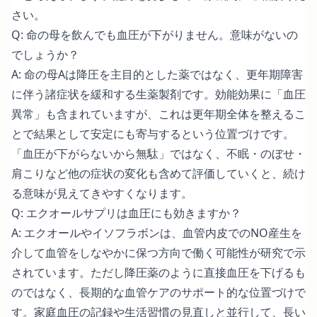
さい。
Q: 命の母を飲んでも血圧が下がりません。意味がないの
でしょうか？
A: 命の母Aは降圧を主目的とした薬ではなく、更年期障害
に伴う諸症状を緩和する生薬製剤です。効能効果に「血圧
異常」も含まれていますが、これは更年期全体を整えるこ
とで結果として安定にも寄与するという位置づけです。
「血圧が下がらないから無駄」ではなく、不眠・のぼせ・
肩こりなど他の症状の変化も含めて評価していくと、続け
る意味が見えてきやすくなります。
Q: エクオールサプリは血圧にも効きますか？
A: エクオールやイソフラボンは、血管内皮でのNO産生を
介して血管をしなやかに保つ方向で働く可能性が研究で示
されています。ただし降圧薬のように直接血圧を下げるも
のではなく、長期的な血管ケアのサポート的な位置づけで
す。家庭血圧の記録や生活習慣の見直しと並行して、長い