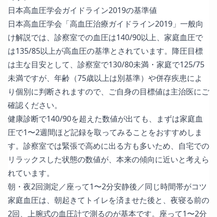
日本高血圧学会ガイドライン2019の基準値
日本高血圧学会「高血圧治療ガイドライン2019」一般向
け解説
では、診察室での血圧は140/90以上、家庭血圧で
は135/85以上が高血圧の基準とされています。降圧目標
は主な目安として、診察室で130/80未満・家庭で125/75
未満ですが、年齢（75歳以上は別基準）や併存疾患によ
り個別に判断されますので、ご自身の目標値は主治医にご
確認ください。
健康診断で140/90を超えた数値が出ても、まずは家庭血
圧で1〜2週間ほど記録を取ってみることをおすすめしま
す。診察室では緊張で高めに出る方も多いため、自宅での
リラックスした状態の数値が、本来の傾向に近いと考えら
れています。
朝・夜2回測定／座って1〜2分安静後／同じ時間帯がコツ
家庭血圧は、朝起きてトイレを済ませた後と、夜寝る前の
2回、上腕式の血圧計で測るのが基本です。座って1〜2分