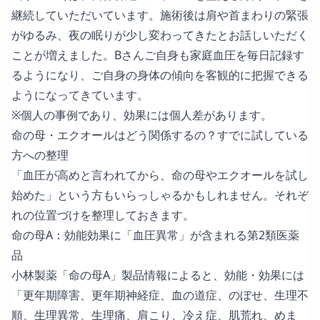
継続していただいています。施術後は肩や首まわりの緊張
がゆるみ、夜の眠りが少し変わってきたとお話しいただく
ことが増えました。Bさんご自身も家庭血圧を毎日記録す
るようになり、ご自身の身体の傾向を客観的に把握できる
ようになってきています。
※個人の事例であり、効果には個人差があります。
命の母・エクオールはどう関係するの？すでに試している
方への整理
「血圧が高めと言われてから、命の母やエクオールを試し
始めた」という方もいらっしゃるかもしれません。それぞ
れの位置づけを整理しておきます。
命の母A：効能効果に「血圧異常」が含まれる第2類医薬
品
小林製薬「命の母A」製品情報
によると、効能・効果には
「更年期障害、更年期神経症、血の道症、のぼせ、生理不
順、生理異常、生理痛、肩こり、冷え症、肌荒れ、めま