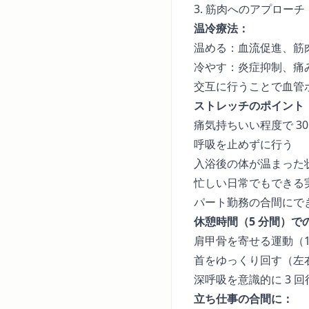
3. 筋肉へのアプローチ
温冷療法：
温める：血流促進、筋
冷やす：炎症抑制、痛
交互に行うことで血管
ストレッチのポイント
痛気持ちいい程度で 30
呼吸を止めずに行う
入浴後の体が温まった
忙しい日常でもできる
パート勤務の合間にで
休憩時間（5 分間）で
肩甲骨を寄せる運動（10
首をゆっくり回す（左右
深呼吸を意識的に 3 回
立ち仕事の合間に：