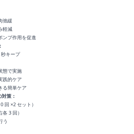
肉弛緩
み軽減
ポンプ作用を促進
：
 秒キープ
状態で実施
実践的ケア
きる簡単ケア
の対策：
 回 ×2 セット）
各 3 回）
行う