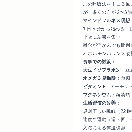
この呼吸法を 1 日 
が、多くの方が 2〜3
マインドフルネス瞑想
1 日 5 分から始める
呼吸に意識を集中
雑念が浮かんでも批判
2. ホルモンバランス改
食事での対策：
大豆イソフラボン
：豆
オメガ 3 脂肪酸
：魚類
ビタミン E
：アーモン
マグネシウム
：海藻類
生活習慣の改善：
規則正しい睡眠（22 
適度な運動（週 3 回、
入浴による体温調節