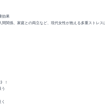
乗効果
人間関係、家庭との両立など、現代女性が抱える多重ストレス
。
法）：
吸う
吐く