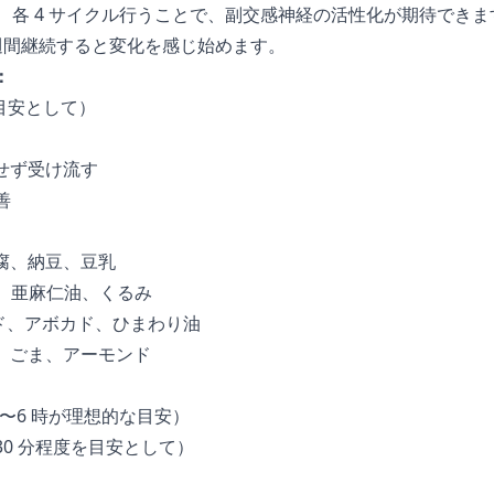
3 回、各 4 サイクル行うことで、副交感神経の活性化が期待でき
 週間継続すると変化を感じ始めます。
：
（目安として）
せず受け流す
善
腐、納豆、豆乳
、亜麻仁油、くるみ
ド、アボカド、ひまわり油
、ごま、アーモンド
時〜6 時が理想的な目安）
30 分程度を目安として）