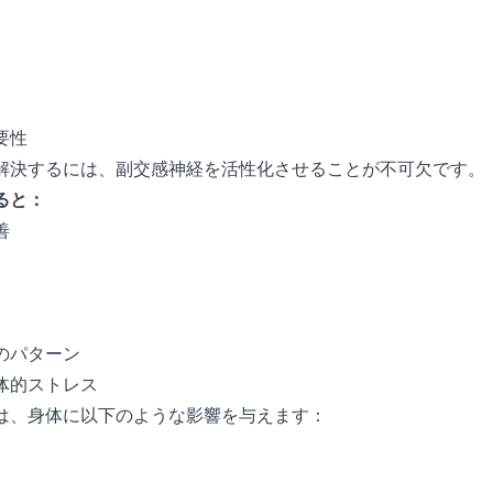
要性
解決するには、副交感神経を活性化させることが不可欠です。
ると：
善
のパターン
体的ストレス
は、身体に以下のような影響を与えます：