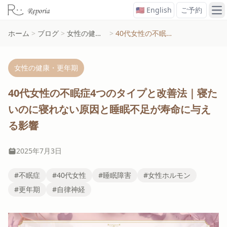
🇺🇸 English
ご予約
メ
ホーム
>
ブログ
>
女性の健康・更年期
>
40代女性の不眠症4つのタイプと改善法｜寝たいのに寝れない原因と睡眠不足が寿命に与える影響
女性の健康・更年期
40代女性の不眠症4つのタイプと改善法｜寝た
いのに寝れない原因と睡眠不足が寿命に与え
る影響
2025年7月3日
#不眠症
#40代女性
#睡眠障害
#女性ホルモン
#更年期
#自律神経