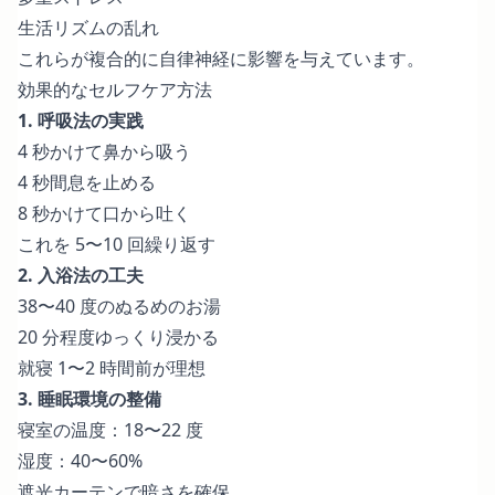
生活リズムの乱れ
これらが複合的に自律神経に影響を与えています。
効果的なセルフケア方法
1. 呼吸法の実践
4 秒かけて鼻から吸う
4 秒間息を止める
8 秒かけて口から吐く
これを 5〜10 回繰り返す
2. 入浴法の工夫
38〜40 度のぬるめのお湯
20 分程度ゆっくり浸かる
就寝 1〜2 時間前が理想
3. 睡眠環境の整備
寝室の温度：18〜22 度
湿度：40〜60%
遮光カーテンで暗さを確保