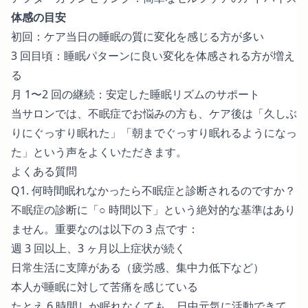
体感の目安
初回：ケア当日の睡眠の質に変化を感じる方が多い
3 回目頃：睡眠パターンに良い変化を体感される方が増え
る
月 1〜2 回の継続：安定した睡眠リズムのサポート
当サロンでは、不眠症でお悩みの方も、ケア後は「久しぶ
りにぐっすり眠れた」「朝までぐっすり眠れるようになっ
た」という声をよくいただきます。
よくある質問
Q1. 何時間眠れなかったら不眠症と診断されるのですか？
不眠症の診断に「○ 時間以下」という絶対的な基準はあり
ません。重要なのは以下の 3 点です：
週 3 回以上、3 ヶ月以上症状が続く
日常生活に支障がある（疲労感、集中力低下など）
本人が睡眠に対して苦痛を感じている
たとえ 6 時間しか眠れなくても、日中元気に活動できて