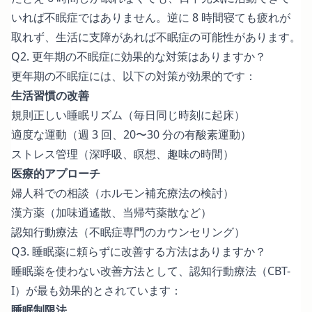
いれば不眠症ではありません。逆に 8 時間寝ても疲れが
取れず、生活に支障があれば不眠症の可能性があります。
Q2. 更年期の不眠症に効果的な対策はありますか？
更年期の不眠症には、以下の対策が効果的です：
生活習慣の改善
規則正しい睡眠リズム（毎日同じ時刻に起床）
適度な運動（週 3 回、20〜30 分の有酸素運動）
ストレス管理（深呼吸、瞑想、趣味の時間）
医療的アプローチ
婦人科での相談（ホルモン補充療法の検討）
漢方薬（加味逍遙散、当帰芍薬散など）
認知行動療法（不眠症専門のカウンセリング）
Q3. 睡眠薬に頼らずに改善する方法はありますか？
睡眠薬を使わない改善方法として、認知行動療法（CBT-
I）が最も効果的とされています：
睡眠制限法