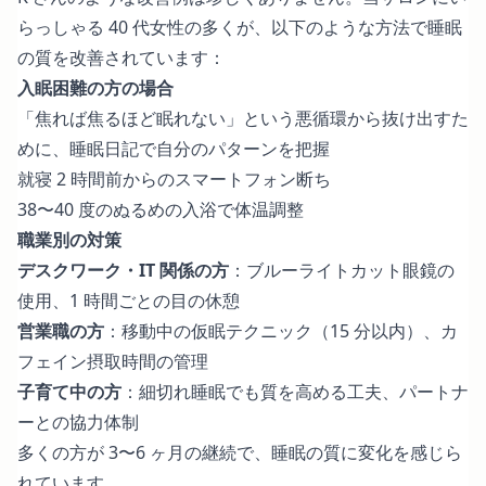
らっしゃる 40 代女性の多くが、以下のような方法で睡眠
の質を改善されています：
入眠困難の方の場合
「焦れば焦るほど眠れない」という悪循環から抜け出すた
めに、睡眠日記で自分のパターンを把握
就寝 2 時間前からのスマートフォン断ち
38〜40 度のぬるめの入浴で体温調整
職業別の対策
デスクワーク・IT 関係の方
：ブルーライトカット眼鏡の
使用、1 時間ごとの目の休憩
営業職の方
：移動中の仮眠テクニック（15 分以内）、カ
フェイン摂取時間の管理
子育て中の方
：細切れ睡眠でも質を高める工夫、パートナ
ーとの協力体制
多くの方が 3〜6 ヶ月の継続で、睡眠の質に変化を感じら
れています。