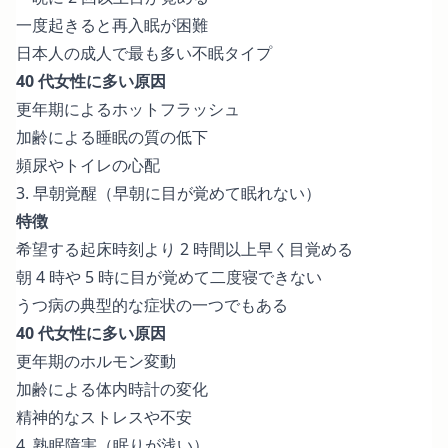
一度起きると再入眠が困難
日本人の成人で最も多い不眠タイプ
40 代女性に多い原因
更年期によるホットフラッシュ
加齢による睡眠の質の低下
頻尿やトイレの心配
3. 早朝覚醒（早朝に目が覚めて眠れない）
特徴
希望する起床時刻より 2 時間以上早く目覚める
朝 4 時や 5 時に目が覚めて二度寝できない
うつ病の典型的な症状の一つでもある
40 代女性に多い原因
更年期のホルモン変動
加齢による体内時計の変化
精神的なストレスや不安
4. 熟眠障害（眠りが浅い）