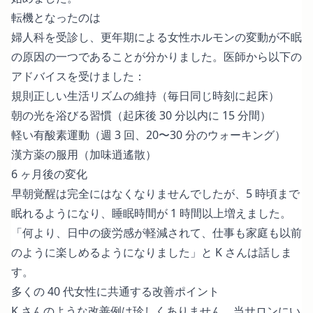
転機となったのは
婦人科を受診し、更年期による女性ホルモンの変動が不眠
の原因の一つであることが分かりました。医師から以下の
アドバイスを受けました：
規則正しい生活リズムの維持（毎日同じ時刻に起床）
朝の光を浴びる習慣（起床後 30 分以内に 15 分間）
軽い有酸素運動（週 3 回、20〜30 分のウォーキング）
漢方薬の服用（加味逍遙散）
6 ヶ月後の変化
早朝覚醒は完全にはなくなりませんでしたが、5 時頃まで
眠れるようになり、睡眠時間が 1 時間以上増えました。
「何より、日中の疲労感が軽減されて、仕事も家庭も以前
のように楽しめるようになりました」と K さんは話しま
す。
多くの 40 代女性に共通する改善ポイント
K さんのような改善例は珍しくありません。当サロンにい