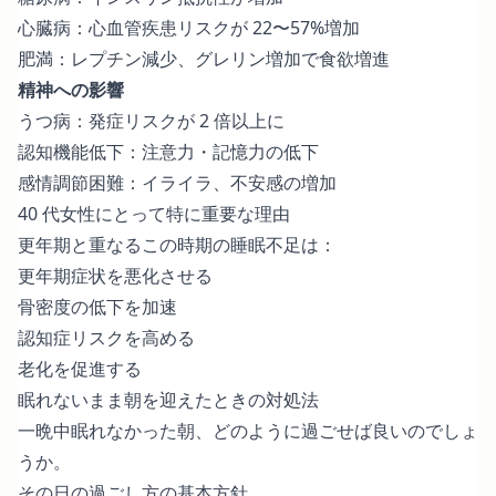
心臓病：心血管疾患リスクが 22〜57%増加
肥満：レプチン減少、グレリン増加で食欲増進
精神への影響
うつ病：発症リスクが 2 倍以上に
認知機能低下：注意力・記憶力の低下
感情調節困難：イライラ、不安感の増加
40 代女性にとって特に重要な理由
更年期と重なるこの時期の睡眠不足は：
更年期症状を悪化させる
骨密度の低下を加速
認知症リスクを高める
老化を促進する
眠れないまま朝を迎えたときの対処法
一晩中眠れなかった朝、どのように過ごせば良いのでしょ
うか。
その日の過ごし方の基本方針