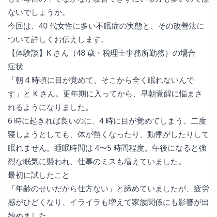
ないでしょうか。
今回は、40 代女性に多い不眠症の実態と、その改善法に
ついて詳しくお伝えします。
【体験談】K さん（48 歳・税理士事務所勤務）の場合
症状
「朝 4 時頃に目が覚めて、そこから全く眠れないんで
す」と K さん。更年期に入ってから、早朝覚醒に悩まさ
れるようになりました。
6 時に起きれば良いのに、4 時に目が覚めてしまう。二度
寝しようとしても、体が熱くなったり、動悸がしたりして
眠れません。睡眠時間は 4〜5 時間程度。午後になると強
烈な眠気に襲われ、仕事のミスも増えていました。
最初に試したこと
「年齢のせいだから仕方ない」と諦めていましたが、疲労
感がひどくなり、イライラも増えて家族関係にも影響が出
始めました。