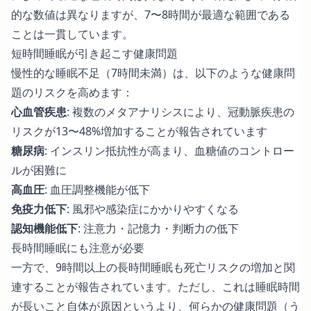
的な数値は異なりますが、7〜8時間が最適な範囲である
ことは一貫しています。
短時間睡眠が引き起こす健康問題
慢性的な睡眠不足（7時間未満）は、以下のような健康問
題のリスクを高めます：
心血管疾患
: 複数のメタアナリシスにより、冠動脈疾患の
リスクが13〜48%増加することが報告されています
糖尿病
: インスリン抵抗性が高まり、血糖値のコントロー
ルが困難に
高血圧
: 血圧調整機能が低下
免疫力低下
: 風邪や感染症にかかりやすくなる
認知機能低下
: 注意力・記憶力・判断力の低下
長時間睡眠にも注意が必要
一方で、9時間以上の長時間睡眠も死亡リスクの増加と関
連することが報告されています。ただし、これは睡眠時間
が長いこと自体が原因というより、何らかの健康問題（う