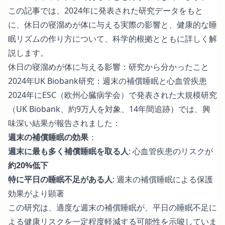
この記事では、2024年に発表された研究データをもと
に、休日の寝溜めが体に与える実際の影響と、健康的な睡
眠リズムの作り方について、科学的根拠とともに詳しく解
説します。
休日の寝溜めが体に与える影響：研究から分かったこと
2024年UK Biobank研究：週末の補償睡眠と心血管疾患
2024年にESC（欧州心臓病学会）で発表された大規模研究
（UK Biobank、約9万人を対象、14年間追跡）では、興
味深い結果が報告されました：
週末の補償睡眠の効果
：
週末に最も多く補償睡眠を取る人
: 心血管疾患のリスクが
約20%低下
特に平日の睡眠不足がある人
: 週末の補償睡眠による保護
効果がより顕著
この研究は、適度な週末の補償睡眠が、平日の睡眠不足に
よる健康リスクを一定程度軽減する可能性を示唆していま