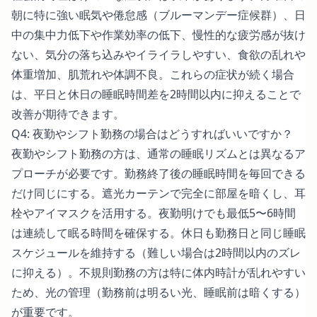
朝に特に強い眠気や倦怠感（ブルーマンデー症候群）、日
中の集中力低下や作業効率の低下、慢性的な疲労感が抜け
ない、気分の落ち込みやイライラしやすい、食欲の乱れや
体重増加、肌荒れや体調不良。これらの症状が続く場合
は、平日と休日の睡眠時間差を2時間以内に抑えることで
改善が期待できます。
Q4: 夜勤やシフト勤務の場合はどうすればいいですか？
夜勤やシフト勤務の方は、通常の睡眠リズムとは異なるア
プローチが必要です。勤務終了後の睡眠時間を毎回できる
だけ同じにする。遮光カーテンで完全に部屋を暗くし、耳
栓やアイマスクを活用する。夜勤明けでも最低5〜6時間
は連続して眠る時間を確保する。休日も勤務日と同じ睡眠
スケジュールを維持する（難しい場合は2時間以内のズレ
に抑える）。不規則勤務の方は特に体内時計が乱れやすい
ため、光の管理（勤務前は明るい光、睡眠前は暗くする）
が重要です。