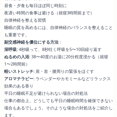
昼食・夕食も毎日ほぼ同じ時刻に
夜遅い時間の食事は避ける（就寝3時間前まで）
自律神経を整える習慣
睡眠の質を高めるには、自律神経のバランスを整えること
も重要です。
副交感神経を優位にする方法
：
深呼吸
: 4秒吸って、8秒吐く呼吸を5〜10回繰り返す
ぬるめの入浴
: 38〜40度のお湯に20分程度浸かる（就寝
1〜2時間前）
軽いストレッチ
: 肩・首・腰周りの緊張をほぐす
アロマテラピー
: ラベンダーやカモミールなどリラックス
効果のある香り
平日の睡眠不足が避けられない場合の対処法
仕事の都合上、どうしても平日の睡眠時間を確保できない
場合もあるでしょう。そのような場合の対処法をご紹介し
ます。