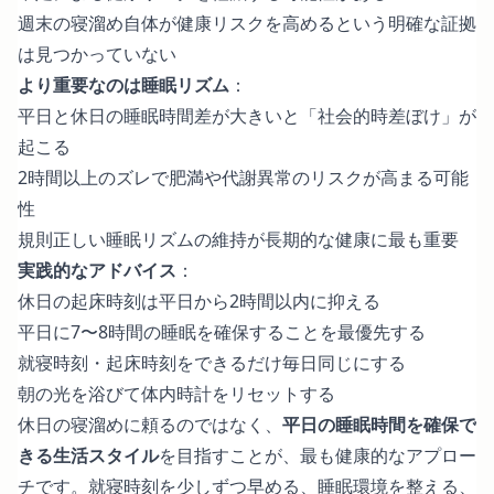
週末の寝溜め自体が健康リスクを高めるという明確な証拠
は見つかっていない
より重要なのは睡眠リズム
：
平日と休日の睡眠時間差が大きいと「社会的時差ぼけ」が
起こる
2時間以上のズレで肥満や代謝異常のリスクが高まる可能
性
規則正しい睡眠リズムの維持が長期的な健康に最も重要
実践的なアドバイス
：
休日の起床時刻は平日から2時間以内に抑える
平日に7〜8時間の睡眠を確保することを最優先する
就寝時刻・起床時刻をできるだけ毎日同じにする
朝の光を浴びて体内時計をリセットする
休日の寝溜めに頼るのではなく、
平日の睡眠時間を確保で
きる生活スタイル
を目指すことが、最も健康的なアプロー
チです。就寝時刻を少しずつ早める、睡眠環境を整える、