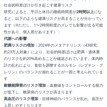
社会的時差ぼけが引き起こす健康リスク
研究によると、平日と休日の睡眠時間差が
2時間以上
にな
ると、以下のような健康リスクが高まることが分かってい
ます（※ただし、1〜2時間程度のズレでも影響が出る可能
性があり、個人差があります）：
代謝への影響
肥満リスクの増加
：
2024年のメタアナリシス（43研究、
約23万人対象）
により、社会的時差ぼけは肥満・過体重
のリスクを約20%高めることが確認されています。体内時
計の乱れにより、食欲を調整するホルモン（レプチン・グ
レリン）のバランスが崩れることが一因と考えられていま
す
耐糖能障害のリスク増加
：血糖値をコントロールする能力
が低下し、糖尿病のリスクが高まります
高血圧のリスク増加
：自律神経のバランスが乱れ、血圧が
上昇しやすくなります