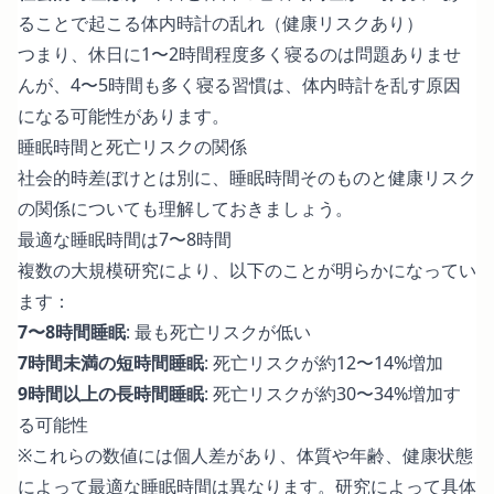
ることで起こる体内時計の乱れ（健康リスクあり）
つまり、休日に1〜2時間程度多く寝るのは問題ありませ
んが、4〜5時間も多く寝る習慣は、体内時計を乱す原因
になる可能性があります。
睡眠時間と死亡リスクの関係
社会的時差ぼけとは別に、睡眠時間そのものと健康リスク
の関係についても理解しておきましょう。
最適な睡眠時間は7〜8時間
複数の大規模研究
により、以下のことが明らかになってい
ます：
7〜8時間睡眠
: 最も死亡リスクが低い
7時間未満の短時間睡眠
: 死亡リスクが約12〜14%増加
9時間以上の長時間睡眠
: 死亡リスクが約30〜34%増加す
る可能性
※これらの数値には個人差があり、体質や年齢、健康状態
によって最適な睡眠時間は異なります。研究によって具体