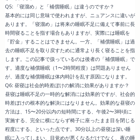
Q5: 「寝溜め」と「補償睡眠」は違うのですか？
基本的には同じ意味で使われますが、ニュアンスに違いが
あります。「寝溜め」は将来の睡眠不足に備えて事前に長
時間寝ることを指す場合もありますが、実際には睡眠を
「貯金」することはできません。一方、「補償睡眠」は過
去の睡眠不足を取り戻すために通常より長く寝ることを指
します。この記事で扱っているのは後者の「補償睡眠」で
す。適度な補償睡眠（1〜2時間程度）は問題ありません
が、過度な補償睡眠は体内時計を乱す原因になります。
Q6: 昼寝は社会的時差ぼけの解消に効果がありますか？
昼寝は睡眠不足の一時的な解消には効果的ですが、社会的
時差ぼけの根本的な解決にはなりません。効果的な昼寝の
方法は、15〜20分以内の短時間にする、午後2〜3時頃に
実施する、完全に横にならず椅子に座ったまま目を閉じる
程度にする、といった点です。30分以上の昼寝は深い睡
眠に入ってしまい、目覚めが悪くなるだけでなく、夜の睡