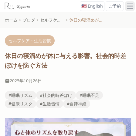
🇺🇸 English
ご予約
メ
ホーム
>
ブログ
>
セルフケア・生活習慣
>
休日の寝溜めが体に与える影響。社会的時差ぼけを防ぐ方法
セルフケア・生活習慣
休日の寝溜めが体に与える影響。社会的時差
ぼけを防ぐ方法
2025年10月26日
#睡眠リズム
#社会的時差ぼけ
#睡眠不足
#健康リスク
#生活習慣
#自律神経