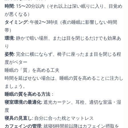
時間
: 15〜20分以内（それ以上は深い眠りに入り、目覚め
が悪くなる）
タイミング
: 午後2〜3時頃（夜の睡眠に影響しない時間
帯）
環境
: 静かで暗い場所、または目を閉じるだけでも効果あ
り
姿勢
: 完全に横にならず、椅子に座ったまま目を閉じる程
度がベター
睡眠の「質」を高める工夫
時間を延ばせない場合は、睡眠の質を高めることに注力し
ましょう。
睡眠の質を高める方法
：
寝室環境の最適化
: 遮光カーテン、耳栓、適切な室温・湿
度
寝具の見直し
: 自分に合った枕とマットレス
カフェインの管理
: 就寝6時間前以降はカフェイン摂取を