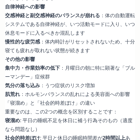
自律神経への影響
交感神経と副交感神経のバランスが崩れる
：体の自動運転
システムである自律神経が、いつ活動モードに入り、いつ
休息モードに入るべきか混乱します
慢性的な疲労感
：体内時計がリセットされないため、十分
寝ても疲れが取れない状態が続きます
その他の影響
集中力・作業効率の低下
：月曜日の朝に特に顕著な「ブル
ーマンデー」症候群
気分の落ち込み
：うつ症状のリスク増加
肌荒れ
：ホルモンバランスの乱れによる美容面への影響
「寝溜め」と「社会的時差ぼけ」の違い
重要なのは、この2つの概念を区別することです：
寝溜め
: 平日の睡眠不足を休日に補う行為そのもの（適度
なら問題なし）
社会的時差ぼけ
: 平日と休日の睡眠時間差が
2時間以上
あ