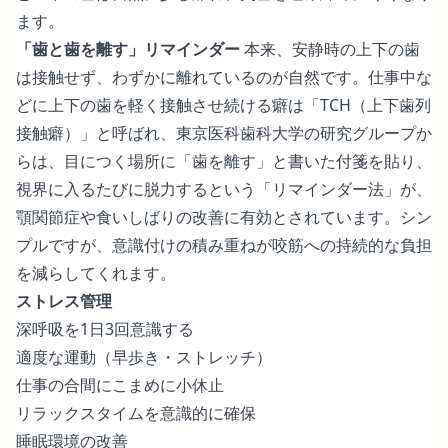
ます。
「歯と歯を離す」リマインダー
本来、安静時の上下の歯
は接触せず、わずかに離れているのが自然です。仕事中な
どに上下の歯を軽く接触させ続ける癖は「TCH（上下歯列
接触癖）」と呼ばれ、東京医科歯科大学の研究グループか
らは、目につく場所に「歯を離す」と書いた付箋を貼り、
視界に入るたびに脱力するという「リマインダー法」が、
顎関節症や食いしばりの改善に有効とされています。シン
プルですが、意識付けの積み重ねが咬筋への持続的な負担
を減らしてくれます。
ストレス管理
深呼吸を1日3回意識する
適度な運動（早歩き・ストレッチ）
仕事の合間にこまめに小休止
リラックスタイムを意識的に確保
睡眠環境の改善