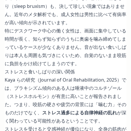
り（sleep bruxism）も、決して珍しい現象ではありませ
ん。近年のメタ解析でも、成人女性は男性に比べて有病率
が高い傾向が示されています。
特にデスクワーク中心の働く女性は、画面に集中している
時間が長く、知らず知らずのうちに奥歯を噛み締めてしま
っているケースが少なくありません。音が出ない食いしば
りは本人も周囲も気づきにくいため、自覚のないまま咬筋
に負担をかけ続けてしまうのです。
ストレスと食いしばりの深い関係
Kaya らの研究（Journal of Oral Rehabilitation, 2025）で
は、ブラキシズム傾向のある人は唾液中のコルチゾール
（ストレスホルモン）が有意に高いことが報告されまし
た。つまり、咬筋の硬さや疲労の背景には「噛む力」その
ものだけでなく、
ストレス過多による自律神経の乱れ
が深
く関わっている可能性があるということです。
ストレスを受けると交感神経が優位になり、全身の筋肉が