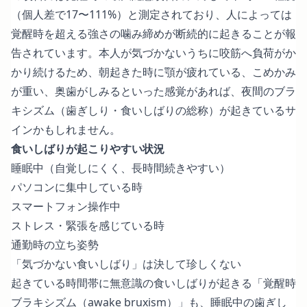
（個人差で17〜111%）と測定されており、人によっては
覚醒時を超える強さの噛み締めが断続的に起きることが報
告されています。本人が気づかないうちに咬筋へ負荷がか
かり続けるため、朝起きた時に顎が疲れている、こめかみ
が重い、奥歯がしみるといった感覚があれば、夜間のブラ
キシズム（歯ぎしり・食いしばりの総称）が起きているサ
インかもしれません。
食いしばりが起こりやすい状況
睡眠中（自覚しにくく、長時間続きやすい）
パソコンに集中している時
スマートフォン操作中
ストレス・緊張を感じている時
通勤時の立ち姿勢
「気づかない食いしばり」は決して珍しくない
起きている時間帯に無意識の食いしばりが起きる「覚醒時
ブラキシズム（awake bruxism）」も、睡眠中の歯ぎし