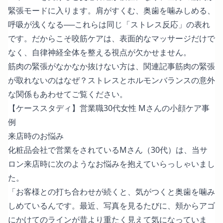
緊張モードに入ります。肩がすくむ、奥歯を噛みしめる、
呼吸が浅くなる──これらは同じ「ストレス反応」の表れ
です。だからこそ咬筋ケアは、表面的なマッサージだけで
なく、自律神経全体を整える視点が欠かせません。
筋肉の緊張がなかなか抜けない方は、関連記事
筋肉の緊張
が取れないのはなぜ？ストレスとホルモンバランスの意外
な関係
もあわせてご覧ください。
【ケーススタディ】営業職30代女性 Mさんの小顔ケア事
例
来店時のお悩み
化粧品会社で営業をされているMさん（30代）は、当サ
ロン来店時に次のようなお悩みを抱えていらっしゃいまし
た。
「お客様との打ち合わせが続くと、気がつくと奥歯を噛み
しめているんです。最近、写真を見るたびに、頬からアゴ
にかけてのラインが昔より重たく見えて気になっていま