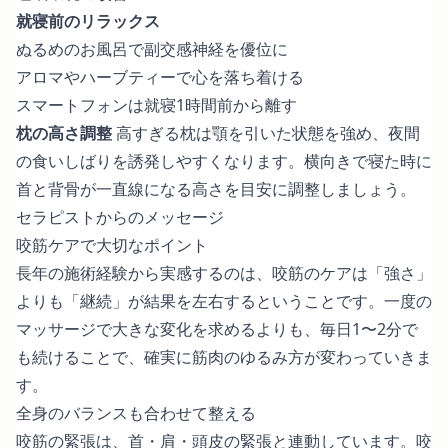
就寝前のリラックス
ぬるめのお風呂で副交感神経を優位に
アロマやハーブティーで心を落ち着ける
スマートフォンは就寝1時間前から離す
枕の高さ調整
高すぎる枕は顎を引いた状態を強め、夜間
の食いしばりを誘発しやすくなります。横向きで寝た時に
首と背骨が一直線になる高さを目安に調整しましょう。
セラピストからのメッセージ
咬筋ケアで大切なポイント
長年の施術経験から実感するのは、咬筋のケアは「強さ」
よりも「継続」が結果を左右するということです。一度の
マッサージで大きな変化を求めるよりも、毎日1〜2分で
も続けることで、確実に筋肉のゆるみ方が変わっていきま
す。
全身のバランスも合わせて整える
咬筋の緊張は、首・肩・頭皮の緊張と連動しています。咬