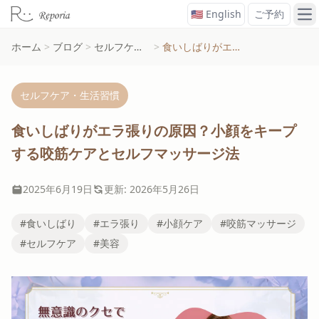
🇺🇸 English
ご予約
メ
ホーム
>
ブログ
>
セルフケア・生活習慣
>
食いしばりがエラ張りの原因？小顔をキープする咬筋ケアとセルフマッサージ法
セルフケア・生活習慣
食いしばりがエラ張りの原因？小顔をキープ
する咬筋ケアとセルフマッサージ法
2025年6月19日
更新: 2026年5月26日
#食いしばり
#エラ張り
#小顔ケア
#咬筋マッサージ
#セルフケア
#美容