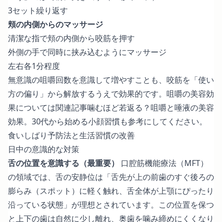
3セット繰り返す
頬の内側からのマッサージ
清潔な指で頬の内側から咬筋を押す
外側の手で同時に挟み込むようにマッサージ
左右各1分程度
無意識の咀嚼回数を意識して増やすことも、咬筋を「使い
方の偏り」から解放するうえで効果的です。咀嚼の美容効
果については関連記事
噛むほど若返る？咀嚼と唾液の美容
効果。30代から始める小顔習慣
も参考にしてください。
食いしばり予防法と生活習慣の改善
日中の意識的な対策
舌の位置を意識する（最重要）
口腔筋機能療法（MFT）
の領域では、舌の安静位は「舌先が上の前歯のすぐ後ろの
膨らみ（スポット）に軽く触れ、舌全体が上顎にぴったり
沿っている状態」が理想とされています。この位置を保つ
と上下の歯は自然に少し離れ、奥歯を噛み締めにくくなり