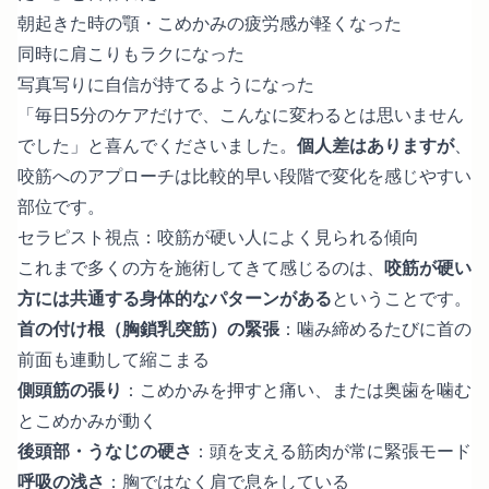
朝起きた時の顎・こめかみの疲労感が軽くなった
同時に肩こりもラクになった
写真写りに自信が持てるようになった
「毎日5分のケアだけで、こんなに変わるとは思いません
でした」と喜んでくださいました。
個人差はありますが
、
咬筋へのアプローチは比較的早い段階で変化を感じやすい
部位です。
セラピスト視点：咬筋が硬い人によく見られる傾向
これまで多くの方を施術してきて感じるのは、
咬筋が硬い
方には共通する身体的なパターンがある
ということです。
首の付け根（胸鎖乳突筋）の緊張
：噛み締めるたびに首の
前面も連動して縮こまる
側頭筋の張り
：こめかみを押すと痛い、または奥歯を噛む
とこめかみが動く
後頭部・うなじの硬さ
：頭を支える筋肉が常に緊張モード
呼吸の浅さ
：胸ではなく肩で息をしている