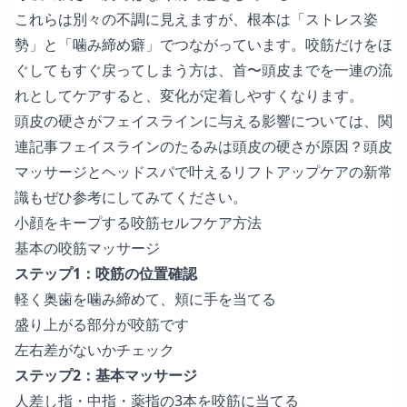
これらは別々の不調に見えますが、根本は「ストレス姿
勢」と「噛み締め癖」でつながっています。咬筋だけをほ
ぐしてもすぐ戻ってしまう方は、首〜頭皮までを一連の流
れとしてケアすると、変化が定着しやすくなります。
頭皮の硬さがフェイスラインに与える影響については、関
連記事
フェイスラインのたるみは頭皮の硬さが原因？頭皮
マッサージとヘッドスパで叶えるリフトアップケアの新常
識
もぜひ参考にしてみてください。
小顔をキープする咬筋セルフケア方法
基本の咬筋マッサージ
ステップ1：咬筋の位置確認
軽く奥歯を噛み締めて、頬に手を当てる
盛り上がる部分が咬筋です
左右差がないかチェック
ステップ2：基本マッサージ
人差し指・中指・薬指の3本を咬筋に当てる