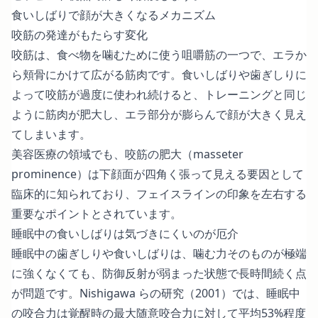
食いしばりで顔が大きくなるメカニズム
咬筋の発達がもたらす変化
咬筋は、食べ物を噛むために使う咀嚼筋の一つで、エラか
ら頬骨にかけて広がる筋肉です。食いしばりや歯ぎしりに
よって咬筋が過度に使われ続けると、トレーニングと同じ
ように筋肉が肥大し、エラ部分が膨らんで顔が大きく見え
てしまいます。
美容医療の領域でも、咬筋の肥大（masseter
prominence）は下顔面が四角く張って見える要因として
臨床的に知られており、フェイスラインの印象を左右する
重要なポイントとされています。
睡眠中の食いしばりは気づきにくいのが厄介
睡眠中の歯ぎしりや食いしばりは、噛む力そのものが極端
に強くなくても、防御反射が弱まった状態で長時間続く点
が問題です。Nishigawa らの研究（2001）では、睡眠中
の咬合力は覚醒時の最大随意咬合力に対して平均53%程度