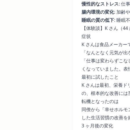
慢性的なストレス
: 
腸内環境の変化
: 加
睡眠の質の低下
: 睡
【体験談】K さん（4
症状
K さんは食品メーカー
「なんとなく元気が出
「仕事は変わらずこな
くなっていました。表
最初に試したこと
K さんは最初、栄養
の、根本的な改善には
転機となったのは
同僚から「幸せホルモ
した生活習慣の改善を
3 ヶ月後の変化