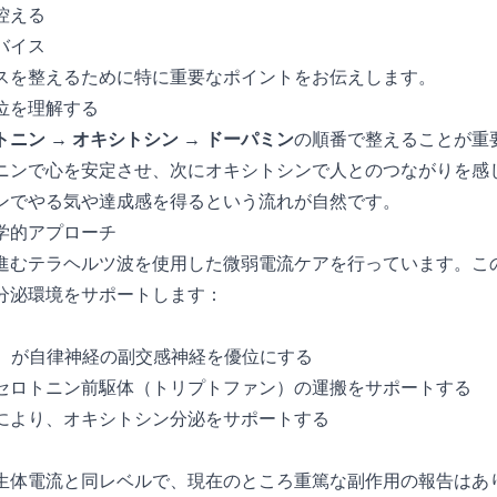
控える
バイス
スを整えるために特に重要なポイントをお伝えします。
位を理解する
トニン → オキシトシン → ドーパミン
の順番で整えることが重
ニンで心を安定させ、次にオキシトシンで人とのつながりを感
ンでやる気や達成感を得るという流れが自然です。
学的アプローチ
進むテラヘルツ波を使用した微弱電流ケアを行っています。こ
分泌環境をサポートします：
Hz）が自律神経の副交感神経を優位にする
セロトニン前駆体（トリプトファン）の運搬をサポートする
により、オキシトシン分泌をサポートする
生体電流と同レベルで、現在のところ重篤な副作用の報告はあ