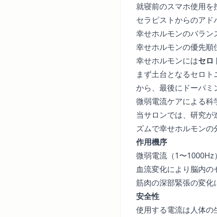
就寝前のスマホ使用を
セラピストからのアド
幸せホルモンのバラン
幸せホルモンの優先順
幸せホルモンには
セロ
まず土台となるセロト
から、最後にドーパミ
微弱電流ケアによる科
当サロンでは、研究が
ズムで幸せホルモンの
作用機序
微弱電流（1〜1000
血流変化により脳内の
筋肉の深部緊張の変化
安全性
使用する電流は人体の