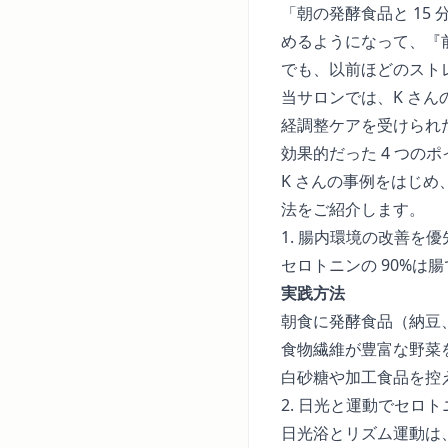
「朝の発酵食品と 1
めるようになって、『
でも、以前ほどのスト
当サロンでは、K さ
経調整ケアを受けられ
効果的だった 4 つの
K さんの事例をはじ
法をご紹介します。
1. 腸内環境の改善を優
セロトニンの 90%
実践方法
朝食に発酵食品（納豆
食物繊維が豊富な野菜を意
白砂糖や加工食品を控
2. 日光と運動でセロ
日光浴とリズム運動は