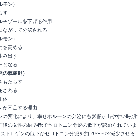
ルモン）
らす
ルチゾールを下げる作用
つながりで分泌される
ルモン）
力を高める
生み出す
ーとなる
然の鎮痛剤）
をもたらす
泌される
正体
ンが不足する理由
ンの変化により、幸せホルモンの分泌にも影響が出やすい時期
前後の女性の約 74%でセロトニン分泌の低下が認められていま
 エストロゲンの低下がセロトニン分泌を約 20〜30%減少させる