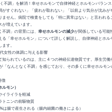
となく不調」を解消！幸せホルモンで自律神経とホルモンバラン
調がすぐれない」「疲れが取れない」「以前より気分が沈みが
りません。病院で検査をしても「特に異常はない」と言われる
スが増えています。
く不調」の背景には、
幸せホルモンの減少
が関係している可能
える「幸せホルモン」について詳しく解説し、自律神経とホル
します。
 代女性の体調に与える影響
て知られているのは、主に 4 つの神経伝達物質です。厚生労
8%が「なんとなく不調」を感じており、その多くに幸せホルモ
特徴
ホルモン）
やイライラを軽減
ラトニンの前駆物質
0%は腸で産生される（腸内細菌の働きによる）