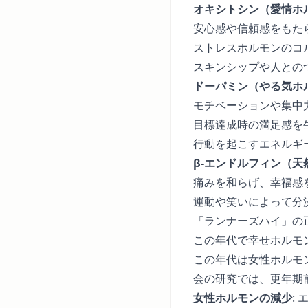
オキシトシン（愛情ホ
安心感や信頼感をもた
ストレスホルモンのコ
スキンシップや人との
ドーパミン（やる気ホ
モチベーションや集中
目標達成時の満足感を
行動を起こすエネルギ
β-エンドルフィン（天
痛みを和らげ、幸福感
運動や笑いによって分
「ランナーズハイ」の
この年代で幸せホルモ
この年代は女性ホルモ
会の研究では、更年期
女性ホルモンの減少
: