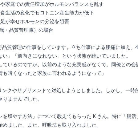
仕事や家庭での責任増加がホルモンバランスを乱す
齢や食生活の変化でセロトニン産生能力が低下
眠不足が幸せホルモンの分泌を阻害
4 歳・品質管理職）の場合
で品質管理の仕事をしています。立ち仕事による腰痛に加え、4
ない」「前向きになれない」という状態が続いていました。
しているのですが、以前のような充実感がなくて。同僚との会
情も暗くなったと家族に言われるようになって」
ドリンクやサプリメントで対処しようとしました。しかし、一時
至りませんでした。
ンを増やす方法」について教えてもらった K さん。特に「腸
始めました。また、呼吸法も取り入れました。