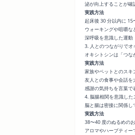
泌が向上することが確
実践方法
起床後 30 分以内に 1
ウォーキングや咀嚼な
深呼吸を意識した運動
3. 人とのつながりで
オキシトシンは「つな
実践方法
家族やペットとのスキ
友人との食事や会話を
感謝の気持ちを言葉で
4. 脳腸相関を意識し
脳と腸は密接に関係し
実践方法
38〜40 度のぬるめ
アロマやハーブティー