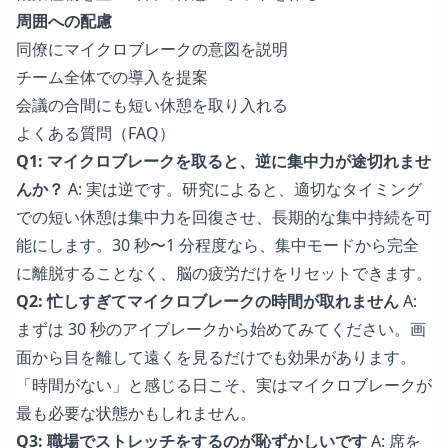
周囲への配慮
同僚にマイクロブレークの意図を説明
チーム全体での導入を提案
会議の合間にも短い休憩を取り入れる
よくある質問（FAQ）
Q1: マイクロブレークを取ると、逆に集中力が途切れませ
んか？
A: 実は逆です。研究によると、適切なタイミング
での短い休憩は集中力を回復させ、長期的な集中持続を可
能にします。30 秒〜1 分程度なら、集中モードから完全
に離脱することなく、脳の疲労だけをリセットできます。
Q2: 忙しすぎてマイクロブレークの時間が取れません
A:
まずは 30 秒のアイブレークから始めてみてください。画
面から目を離して遠くを見るだけでも効果があります。
「時間がない」と感じる日こそ、実はマイクロブレークが
最も必要な状態かもしれません。
Q3: 職場でストレッチをするのが恥ずかしいです
A: 席を