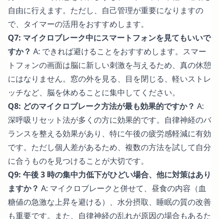
自由に行えます。ただし、自己管理が重要になりますの
で、タイマーの活用をおすすめします。
Q7: マイクロブレーク中にスマートフォンを見てもいいで
すか？
A: できれば避けることをおすすめします。スマー
トフォンの画面は脳に新しい刺激を与えるため、真の休憩
にはなりません。窓の外を見る、目を閉じる、軽いストレ
ッチなど、脳を休めることに集中してください。
Q8: どのマイクロブレーク方法が最も効果的ですか？
A:
深呼吸リセット法が多くの方に効果的です。自律神経のバ
ランスを整える効果があり、特に午後の疲労感軽減に有効
です。ただし個人差があるため、複数の方法を試して自分
に合うものを見つけることが大切です。
Q9: 午後 3 時の集中力低下がひどい場合、他に対策はあり
ますか？
A: マイクロブレークと併せて、昼食の内容（血
糖値の急激な上昇を避ける）、水分摂取、睡眠の質の改善
も重要です。また、自律神経の乱れが原因の場合もあるた