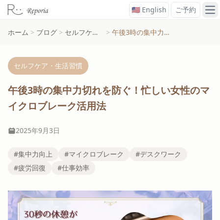
🇺🇸 English
ご予約
メ
ホーム
>
ブログ
>
セルフケア・生活習慣
>
午後3時の集中力切れを防ぐ！忙しい女性のマイクロブレーク活用法
セルフケア・生活習慣
午後3時の集中力切れを防ぐ！忙しい女性のマ
イクロブレーク活用法
2025年9月3日
#集中力向上
#マイクロブレーク
#デスクワーク
#疲労回復
#仕事効率