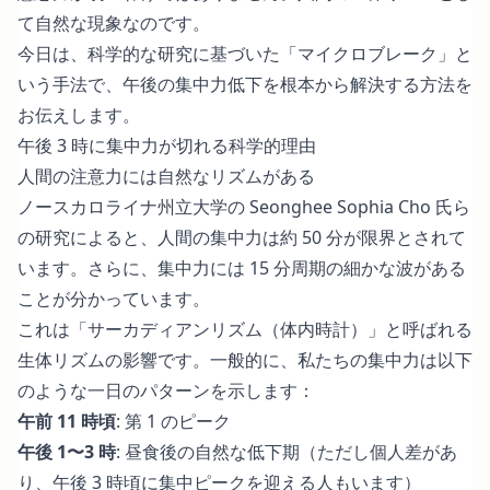
て自然な現象なのです。
今日は、科学的な研究に基づいた「マイクロブレーク」と
いう手法で、午後の集中力低下を根本から解決する方法を
お伝えします。
午後 3 時に集中力が切れる科学的理由
人間の注意力には自然なリズムがある
ノースカロライナ州立大学の Seonghee Sophia Cho 氏ら
の研究
によると、人間の集中力は約 50 分が限界とされて
います。さらに、集中力には 15 分周期の細かな波がある
ことが分かっています。
これは「サーカディアンリズム（体内時計）」と呼ばれる
生体リズムの影響です。一般的に、私たちの集中力は以下
のような一日のパターンを示します：
午前 11 時頃
: 第 1 のピーク
午後 1〜3 時
: 昼食後の自然な低下期（ただし個人差があ
り、午後 3 時頃に集中ピークを迎える人もいます）