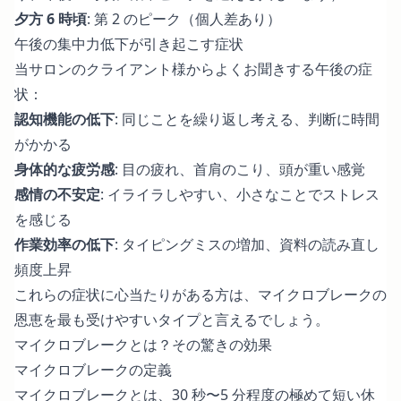
夕方 6 時頃
: 第 2 のピーク（個人差あり）
午後の集中力低下が引き起こす症状
当サロンのクライアント様からよくお聞きする午後の症
状：
認知機能の低下
: 同じことを繰り返し考える、判断に時間
がかかる
身体的な疲労感
: 目の疲れ、首肩のこり、頭が重い感覚
感情の不安定
: イライラしやすい、小さなことでストレス
を感じる
作業効率の低下
: タイピングミスの増加、資料の読み直し
頻度上昇
これらの症状に心当たりがある方は、マイクロブレークの
恩恵を最も受けやすいタイプと言えるでしょう。
マイクロブレークとは？その驚きの効果
マイクロブレークの定義
マイクロブレークとは、30 秒〜5 分程度の極めて短い休