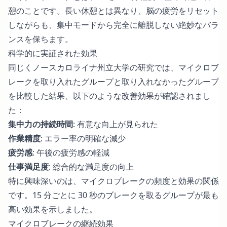
憩のことです。長い休憩とは異なり、脳の疲労をリセット
しながらも、集中モードから完全に離脱しない絶妙なバラ
ンスを保ちます。
科学的に実証された効果
同じく
ノースカロライナ州立大学の研究
では、マイクロブ
レークを取り入れたグループと取り入れなかったグループ
を比較した結果、以下のような改善効果が確認されまし
た：
集中力の持続時間
: 有意な向上が見られた
作業精度
: エラー率の明確な減少
疲労感
: 午後の疲労感の軽減
仕事満足度
: 総合的な満足度の向上
特に興味深いのは、マイクロブレークの頻度と効果の関係
です。15 分ごとに 30 秒のブレークを取るグループが最も
高い効果を示しました。
マイクロブレークの継続効果