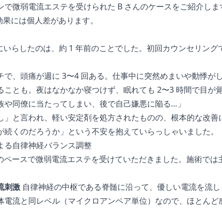
ンで微弱電流エステを受けられた B さんのケースをご紹介しま
効果には個人差があります。
にいらしたのは、約 1 年前のことでした。初回カウンセリン
チで、頭痛が週に 3〜4 回ある。仕事中に突然めまいや動悸が
ることも。夜はなかなか寝つけず、眠れても 2〜3 時間で目が
族や同僚に当たってしまい、後で自己嫌悪に陥る…」
し」と言われ、軽い安定剤を処方されたものの、根本的な改善
が続くのだろうか」という不安を抱えていらっしゃいました。
よる自律神経バランス調整
 回のペースで微弱電流エステを受けていただきました。施術で
流刺激
自律神経の中枢である脊髄に沿って、優しい電流を流し
体電流と同レベル（マイクロアンペア単位）なので、ほとんど