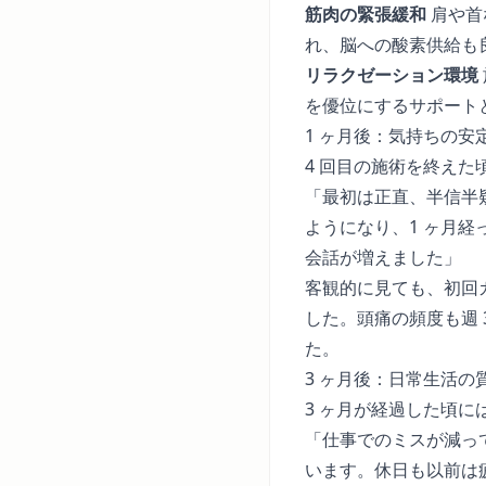
筋肉の緊張緩和
肩や首
れ、脳への酸素供給も
リラクゼーション環境
を優位にするサポート
1 ヶ月後：気持ちの安
4 回目の施術を終えた
「最初は正直、半信半
ようになり、1 ヶ月
会話が増えました」
客観的に見ても、初回
した。頭痛の頻度も週 
た。
3 ヶ月後：日常生活の
3 ヶ月が経過した頃
「仕事でのミスが減っ
います。休日も以前は