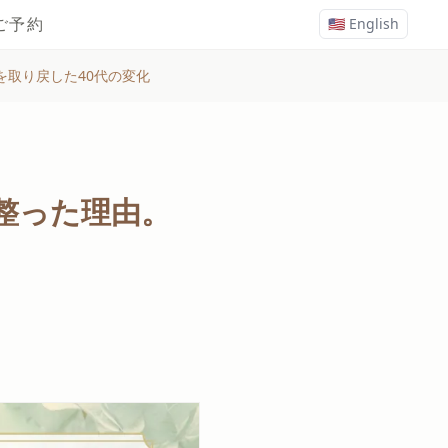
ご予約
🇺🇸 English
取り戻した40代の変化
整った理由。