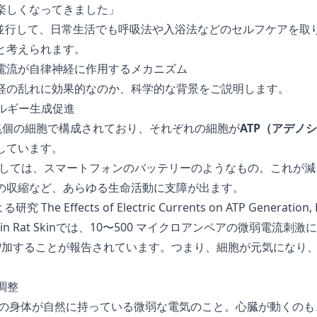
楽しくなってきました」
と並行して、日常生活でも呼吸法や入浴法などのセルフケアを取
と考えられます。
電流が自律神経に作用するメカニズム
経の乱れに効果的なのか、科学的な背景をご説明します。
ネルギー生成促進
 兆個の細胞で構成されており、それぞれの細胞が
ATP（アデノ
しています。
しては、スマートフォンのバッテリーのようなもの。これが減
の収縮など、あらゆる生命活動に支障が出ます。
による研究
The Effects of Electric Currents on ATP Generation,
n Rat Skin
では、10〜500 マイクロアンペアの微弱電流刺激に
）に増加することが報告されています。つまり、細胞が元気になり
調整
の身体が自然に持っている微弱な電気のこと。心臓が動くのも