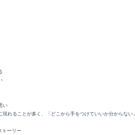
る
い
悪い
に現れることが多く、「どこから手をつけていいか分からない
ストーリー