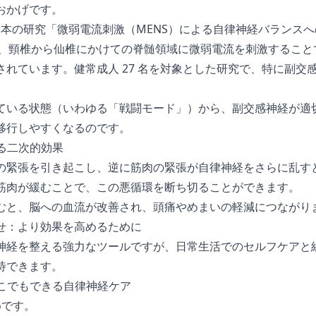
おかげです。
日本の研究「
微弱電流刺激（MENS）による自律神経バランス
 号）では、頸椎から仙椎にかけての脊髄領域に微弱電流を刺激するこ
されています。健常成人 27 名を対象とした研究で、特に副交
ている状態（いわゆる「戦闘モード」）から、副交感神経が適
移行しやすくなるのです。
よる二次的効果
の緊張を引き起こし、逆に筋肉の緊張が自律神経をさらに乱す
筋肉が緩むことで、この悪循環を断ち切ることができます。
むと、脳への血流が改善され、頭痛やめまいの軽減につながり
せ：より効果を高めるために
神経を整える強力なツールですが、日常生活でのセルフケアと
待できます。
どこでもできる自律神経ケア
めです。