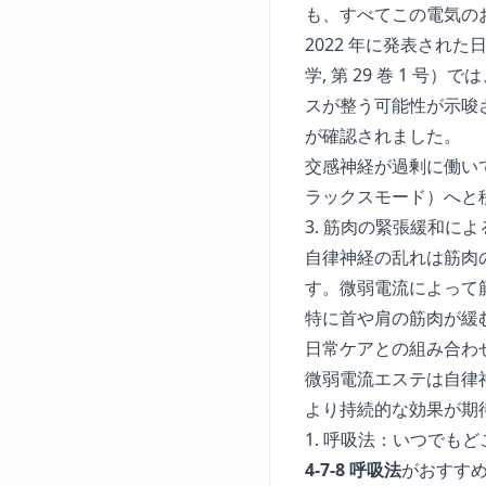
も、すべてこの電気の
2022 年に発表された
学, 第 29 巻 1
スが整う可能性が示唆
が確認されました。
交感神経が過剰に働い
ラックスモード）へと
3. 筋肉の緊張緩和に
自律神経の乱れは筋肉
す。微弱電流によって
特に首や肩の筋肉が緩
日常ケアとの組み合わ
微弱電流エステは自律
より持続的な効果が期
1. 呼吸法：いつでも
4-7-8 呼吸法
がおすす