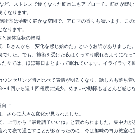
など、ストレスで硬くなった筋肉にもアプローチ。筋肉が緩む
良くなります。
施術室は薄暗く静かな空間で、アロマの香りも漂います。この
となります。
定と身体症状の軽減
頃、B さんから「変化を感じ始めた」というお話がありました
疑でした。でも、施術を受けた夜はぐっすり眠れるようになって。
経った今では、ほぼ毎日まとまって眠れています。イライラする
カウンセリング時と比べて表情が明るくなり、話し方も落ち着
3〜4 回から週 1 回程度に減少。めまいや動悸もほとんど感
質向上
には、さらに大きな変化が見られました。
て、上司から『最近調子いいね』と褒められました。集中力が
疲れて寝て過ごすことが多かったのに、今は趣味のヨガ教室に