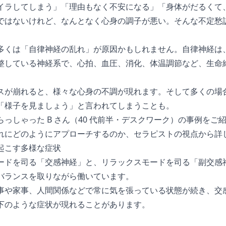
イラしてしまう」「理由もなく不安になる」「身体がだるくて
ではないけれど、なんとなく心身の調子が悪い。そんな不定愁
多くは「自律神経の乱れ」が原因かもしれません。自律神経は
整している神経系で、心拍、血圧、消化、体温調節など、生命
スが崩れると、様々な心身の不調が現れます。そして多くの場
「様子を見ましょう」と言われてしまうことも。
っしゃった B さん（40 代前半・デスクワーク）の事例をご
れにどのようにアプローチするのか、セラピストの視点から詳
起こす多様な症状
ードを司る「交感神経」と、リラックスモードを司る「副交感神
バランスを取りながら働いています。
事や家事、人間関係などで常に気を張っている状態が続き、交
下のような症状が現れることがあります。