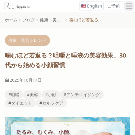
🇺🇸 English
ご予約
メ
ホーム
>
ブログ
>
健康・美容トレンド
>
噛むほど若返る？咀嚼と唾液の美容効果。30代から始める小顔習慣
健康・美容トレンド
噛むほど若返る？咀嚼と唾液の美容効果。30
代から始める小顔習慣
2025年10月17日
#咀嚼
#美容
#小顔
#アンチエイジング
#ダイエット
#セルフケア