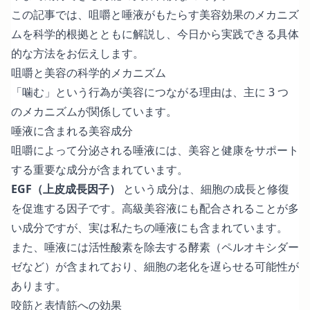
この記事では、咀嚼と唾液がもたらす美容効果のメカニズ
ムを科学的根拠とともに解説し、今日から実践できる具体
的な方法をお伝えします。
咀嚼と美容の科学的メカニズム
「噛む」という行為が美容につながる理由は、主に 3 つ
のメカニズムが関係しています。
唾液に含まれる美容成分
咀嚼によって分泌される唾液には、美容と健康をサポート
する重要な成分が含まれています。
EGF（上皮成長因子）
という成分は、細胞の成長と修復
を促進する因子です。高級美容液にも配合されることが多
い成分ですが、実は私たちの唾液にも含まれています。
また、唾液には活性酸素を除去する酵素（ペルオキシダー
ゼなど）が含まれており、細胞の老化を遅らせる可能性が
あります。
咬筋と表情筋への効果