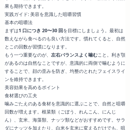
果も期待できます。
実践ガイド: 美容を意識した咀嚼習慣
基本の咀嚼法
まずは
1 口につき 20〜30 回
を目標にしましょう。最初は
数えながら食べるのも良い方法です。慣れてくると、自然
とこの回数が習慣になります。
もう一つ重要なのが、
左右バランスよく噛む
こと。利き顎
があるのは自然なことですが、意識的に両側で噛むように
することで、顔の歪みを防ぎ、均整のとれたフェイスライ
ンを維持できます。
美容効果を高めるポイント
食材選びの工夫
噛みごたえのある食材を意識的に選ぶことで、自然と咀嚼
回数が増えます。根菜類（ごぼう、れんこん、にんじ
ん）、玄米、海藻類、ナッツ類などがおすすめです。サラ
ダにナッツを加えたり、白米を玄米に変えるだけでも、咀