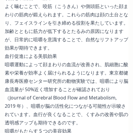
よく噛むことで、咬筋（こうきん）や側頭筋といった顔ま
わりの筋肉が鍛えられます。これらの筋肉は顔の土台とな
り、フェイスラインを引き締める役割を果たしています。
加齢とともに筋力が低下するとたるみの原因になります
が、日常的に咀嚼を意識することで、自然なリフトアップ
効果が期待できます。
血行促進による美肌効果
咀嚼運動によって顔まわりの血流が改善され、肌細胞に酸
素や栄養が効率よく届けられるようになります。
東京都健
康長寿医療センター研究所の動物実験
では、咀嚼により脳
血流量が 50%近く増加することが確認されており
（Journal of Cerebral Blood Flow and Metabolism,
2019 年）、咀嚼が脳の活性化につながる可能性が示唆さ
れています。血行が良くなることで、くすみの改善や肌の
透明感アップも期待できるのです。
咀嚼がもたらす 5 つの美容効果