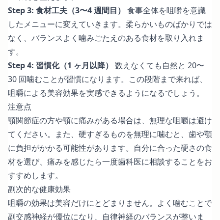
Step 3: 食材工夫（3〜4 週間目）
食事全体を咀嚼を意識
したメニューに変えていきます。柔らかいものばかりでは
なく、バランスよく噛みごたえのある食材を取り入れま
す。
Step 4: 習慣化（1 ヶ月以降）
数えなくても自然と 20〜
30 回噛むことが習慣になります。この段階まで来れば、
咀嚼による美容効果を実感できるようになるでしょう。
注意点
顎関節症の方や顎に痛みがある場合は、無理な咀嚼は避け
てください。また、硬すぎるものを無理に噛むと、歯や顎
に負担がかかる可能性があります。自分に合った硬さの食
材を選び、痛みを感じたら一度歯科医に相談することをお
すすめします。
副次的な健康効果
咀嚼の効果は美容だけにとどまりません。よく噛むことで
副交感神経が優位になり、自律神経のバランスが整いま