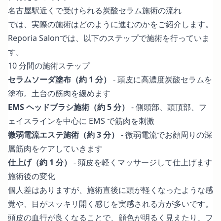
名古屋駅近くで受けられる炭酸セラム施術の流れ
では、実際の施術はどのように進むのかをご紹介します。
Reporia Salonでは、以下のステップで施術を行っていま
す。
10 分間の施術ステップ
セラムソーダ塗布（約 1 分）
- 頭皮に高濃度炭酸セラムを
塗布。土台の筋肉を緩めます
EMS ヘッドブラシ施術（約 5 分）
- 側頭部、頭頂部、フ
ェイスラインを中心に EMS で筋肉を刺激
微弱電流エステ施術（約 3 分）
- 微弱電流でお顔周りの深
層筋肉をケアしていきます
仕上げ（約 1 分）
- 頭皮を軽くマッサージして仕上げます
施術後の変化
個人差はありますが、施術直後に頭が軽くなったような感
覚や、目がスッキリ開く感じを実感される方が多いです。
頭皮の血行が良くなることで、顔色が明るく見えたり、フ