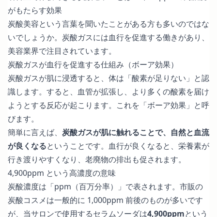
がもたらす効果
炭酸美容という言葉を聞いたことがある方も多いのではな
いでしょうか。炭酸ガスには血行を促進する働きがあり、
美容業界で注目されています。
炭酸ガスが血行を促進する仕組み（ボーア効果）
炭酸ガスが肌に浸透すると、体は「酸素が足りない」と認
識します。すると、血管が拡張し、より多くの酸素を届け
ようとする反応が起こります。これを「ボーア効果」と呼
びます。
簡単に言えば、
炭酸ガスが肌に触れることで、自然と血流
が良くなる
ということです。血行が良くなると、栄養素が
行き渡りやすくなり、老廃物の排出も促されます。
4,900ppm という高濃度の意味
炭酸濃度は「ppm（百万分率）」で表されます。市販の
炭酸コスメは一般的に 1,000ppm 前後のものが多いです
が、当サロンで使用するセラムソーダは
4,900ppm
という