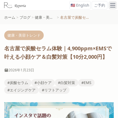
🇺🇸 English
ご予約
メ
ホーム
>
ブログ
>
健康・美容トレンド
>
名古屋で炭酸セラム体験｜4,900ppm×EMSで叶える小顔ケア＆白髪対策【10分2,000円】
健康・美容トレンド
名古屋で炭酸セラム体験｜4,900ppm×EMSで
叶える小顔ケア＆白髪対策【10分2,000円】
2026年1月23日
#炭酸セラム
#小顔ケア
#白髪対策
#EMS
#エイジングケア
#リフトアップ