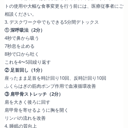
トの使用や大幅な食事変更を行う前には、医療従事者にご
相談ください。
3. デスクワーク中でもできる5分間デトックス
① 深呼吸法（2分）
4秒で鼻から吸う
7秒息を止める
8秒で口から吐く
これを4〜5回繰り返す
② 足首回し（1分）
座ったまま足首を時計回り10回、反時計回り10回
ふくらはぎの筋肉ポンプ作用で血液循環改善
③ 肩甲骨ストレッチ（2分）
肩を大きく後ろに回す
肩甲骨を寄せるように胸を開く
リンパの流れを改善
4. 睡眠の質向上