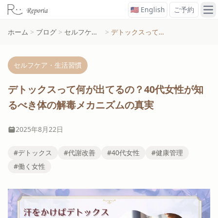
🇺🇸 English
ご予約
メ
ホーム
>
ブログ
>
セルフケア・生活習慣
>
デトックスって何が出てるの？40代女性が知るべき体の解毒メカニズムの真実
セルフケア・生活習慣
デトックスって何が出てるの？40代女性が知
るべき体の解毒メカニズムの真実
2025年8月22日
#デトックス
#代謝改善
#40代女性
#健康管理
#働く女性