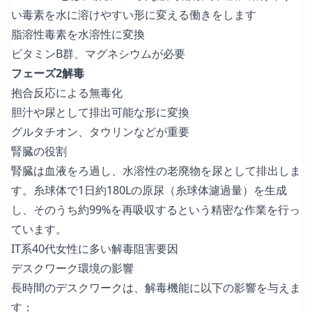
い毒素を水に溶けやすい形に変える働きをします
脂溶性毒素を水溶性に変換
ビタミンB群、マグネシウムが必要
フェーズ2解毒
抱合反応による無毒化
胆汁や尿として排出可能な形に変換
グルタチオン、タウリンなどが重要
腎臓の役割
腎臓は血液をろ過し、水溶性の老廃物を尿として排出しま
す。糸球体で1日約180Lの原尿（糸球体濾過量）を生成
し、そのうち約99%を再吸収するという精密な作業を行っ
ています。
IT系40代女性に多い解毒阻害要因
デスクワーク環境の影響
長時間のデスクワークは、解毒機能に以下の影響を与えま
す：