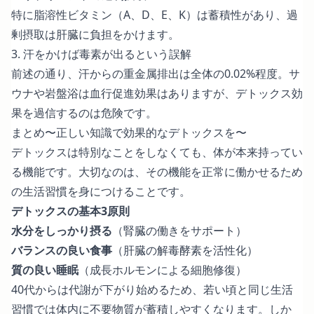
特に脂溶性ビタミン（A、D、E、K）は蓄積性があり、過
剰摂取は肝臓に負担をかけます。
3. 汗をかけば毒素が出るという誤解
前述の通り、汗からの重金属排出は全体の0.02%程度。サ
ウナや岩盤浴は血行促進効果はありますが、デトックス効
果を過信するのは危険です。
まとめ〜正しい知識で効果的なデトックスを〜
デトックスは特別なことをしなくても、体が本来持ってい
る機能です。大切なのは、その機能を正常に働かせるため
の生活習慣を身につけることです。
デトックスの基本3原則
水分をしっかり摂る
（腎臓の働きをサポート）
バランスの良い食事
（肝臓の解毒酵素を活性化）
質の良い睡眠
（成長ホルモンによる細胞修復）
40代からは代謝が下がり始めるため、若い頃と同じ生活
習慣では体内に不要物質が蓄積しやすくなります。しか