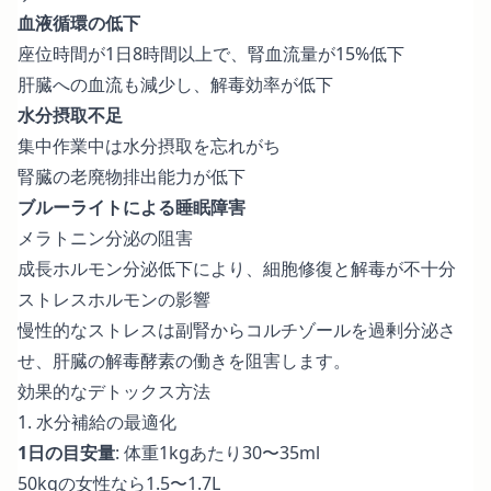
血液循環の低下
座位時間が1日8時間以上で、腎血流量が15%低下
肝臓への血流も減少し、解毒効率が低下
水分摂取不足
集中作業中は水分摂取を忘れがち
腎臓の老廃物排出能力が低下
ブルーライトによる睡眠障害
メラトニン分泌の阻害
成長ホルモン分泌低下により、細胞修復と解毒が不十分
ストレスホルモンの影響
慢性的なストレスは副腎からコルチゾールを過剰分泌さ
せ、肝臓の解毒酵素の働きを阻害します。
効果的なデトックス方法
1. 水分補給の最適化
1日の目安量
: 体重1kgあたり30〜35ml
50kgの女性なら1.5〜1.7L