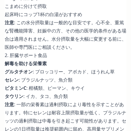
こまめに分けて摂取
起床時にコップ1杯の白湯がおすすめ
注意
: この水分摂取量は一般的な目安です。心不全、重篤
な腎機能障害、妊娠中の方、その他の医学的条件がある場
合は適用されません。水分摂取量を大幅に変更する前に、
医師や専門医にご相談ください。
2. 肝臓サポート食品
解毒を助ける栄養素
グルタチオン
: ブロッコリー、アボカド、ほうれん草
セレン
: ブラジルナッツ、魚介類
ビタミンC
: 柑橘類、ピーマン、キウイ
タウリン
: イカ、タコ、魚介類
注意
: 一部の栄養素は過剰摂取により毒性を示すことがあ
ります。特にセレンは耐容上限摂取量が低く、ブラジルナ
ッツの過剰摂取は中毒を引き起こす可能性があります。セ
レンの1日摂取量は推奨範囲内に留め、高用量サプリメン