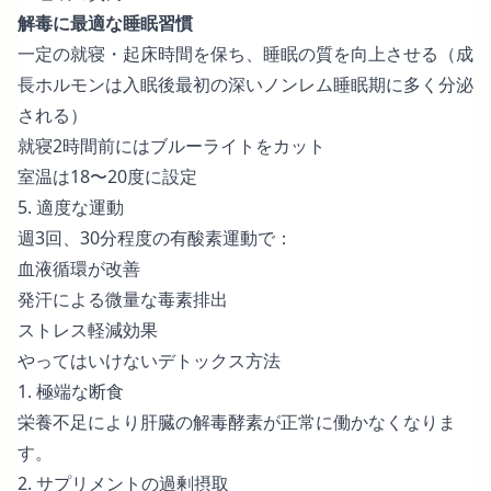
解毒に最適な睡眠習慣
一定の就寝・起床時間を保ち、睡眠の質を向上させる（成
長ホルモンは入眠後最初の深いノンレム睡眠期に多く分泌
される）
就寝2時間前にはブルーライトをカット
室温は18〜20度に設定
5. 適度な運動
週3回、30分程度の有酸素運動で：
血液循環が改善
発汗による微量な毒素排出
ストレス軽減効果
やってはいけないデトックス方法
1. 極端な断食
栄養不足により肝臓の解毒酵素が正常に働かなくなりま
す。
2. サプリメントの過剰摂取