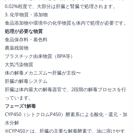
0.02%程度で、大部分は肝臓と腎臓で処理されます。
3. 化学物質・添加物
食品添加物や環境中の化学物質も体内で処理が必要です。
処理が必要な物質
食品保存料・着色料
農薬残留物
プラスチック由来物質（BPA等）
大気汚染物質
体の解毒メカニズム〜肝臓が主役〜
肝臓の解毒システム
肝臓は体内最大の解毒器官で、2段階の解毒プロセスを行
っています。
フェーズ1解毒
CYP450（シトクロムP450）酵素系による酸化・還元・加
水分解
※CYP450とは、肝臓の主要な解毒酵素で、油に溶けやす