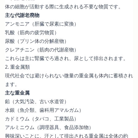
体の細胞が活動する際に生成される不要な物質です。
主な代謝老廃物
アンモニア（肝臓で尿素に変換）
乳酸（筋肉の疲労物質）
尿酸（プリン体の分解産物）
クレアチニン（筋肉の代謝産物）
これらは主に腎臓でろ過され、尿として排出されます。
2. 重金属類
現代社会では避けられない微量の重金属も体内に蓄積され
ます。
主な重金属
鉛（大気汚染、古い水道管）
水銀（魚介類、歯科用アマルガム）
カドミウム（タバコ、工業製品）
アルミニウム（調理器具、食品添加物）
興味深いことに、汗として排出される重金属は全体の約