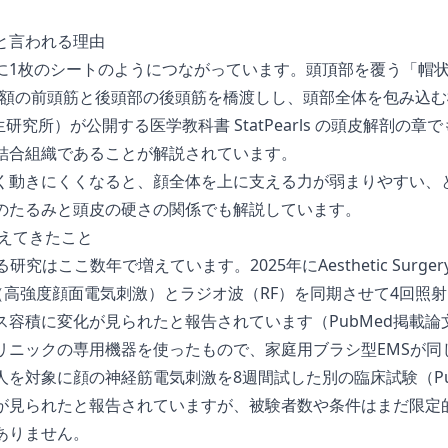
と言われる理由
1枚のシートのようにつながっています。頭頂部を覆う「帽状腱
a）」が、額の前頭筋と後頭部の後頭筋を橋渡しし、頭部全体を包み込
究所）が公開する医学教科書 StatPearls の
頭皮解剖の章
で
結合組織であることが解説されています。
く動きにくくなると、顔全体を上に支える力が弱まりやすい、
のたるみと頭皮の硬さの関係
でも解説しています。
見えてきたこと
究はここ数年で増えています。2025年にAesthetic Surgery
S（高強度顔面電気刺激）とラジオ波（RF）を同期させて4回照射
ス容積に変化が見られたと報告されています（
PubMed掲載論
リニックの専用機器を使ったもので、家庭用ブラシ型EMSが同
人を対象に顔の神経筋電気刺激を8週間試した別の臨床試験（
P
が見られたと報告されていますが、被験者数や条件はまだ限定
ありません。