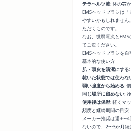
テラヘルツ波
: 体の
EMSヘッドブラシは
やすいかもしれません
ただくものです。
なお、微弱電流とEM
てご覧ください。
EMSヘッドブラシを
基本的な使い方
肌・頭皮を清潔にする
乾いた状態では使わな
弱い強度から始める
:
同じ場所に留めない
:
使用後は保湿
: 軽く
頻度と継続期間の目安
メーカー推奨は週3〜4
ないので、2〜3か月