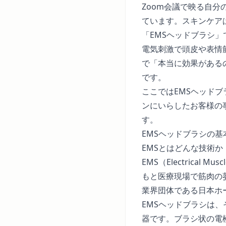
Zoom会議で映る自
ています。スキンケア
「EMSヘッドブラシ
電気刺激で頭皮や表情
で「本当に効果がある
です。
ここではEMSヘッド
ンにいらしたお客様の
す。
EMSヘッドブラシの
EMSとはどんな技術か
EMS（Electrica
もと医療現場で筋肉の
業界団体である
日本ホ
EMSヘッドブラシは
器です。ブラシ状の電