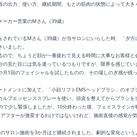
器の出力、使い方、継続期間、もとの筋肉の状態によって大き
メーカー営業のMさん（39歳）
をされているMさん（39歳）が当サロンにいらした時、「夕方
さいました。
るので、ちょうど顔が一番疲れて見える時間に大事なお客様と
分の見た目には気を遣っているつもりですが、限界を感じてい
や月1回のフェイシャルを試したものの、その場しのぎ感が残
ートメントに加えて、「小顔リフトEMSヘッドブラシ」のオプ
カルプエッセンススプレーを使い、頭皮を整えてからブラシを
たので少し緊張しましたが、10分終わった後、フェイスライン
ーアフターが激変するわけではないけれど、施術直後の感覚が
回のサロン施術を3か月ほど継続されました。劇的な変化という