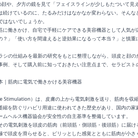
分の顔や、夕方の鏡を見て「フェイスラインが少しもたついて見
は続けているのに、たるみだけはなかなか変わらない。そんな
」ではないでしょうか。
筋に働きかけ、自宅で手軽にケアできる美容機器として人気が
の？」「使い方を間違えると逆効果になるって本当？」と慎重
ブラシの仕組みを最新の研究をもとに整理しながら、頭皮と顔の
事例、そして購入前に知っておきたい注意点まで、セラピスト
基本｜筋肉に電気で働きかける美容機器
l Muscle Stimulation）は、皮膚の上から電気刺激を送り、筋
萎縮を防ぐリハビリ用途に使われてきた歴史があり、国内の家
ームヘルス機器協会が安全性の自主基準
を整備しています。
、その電気刺激を頭皮の筋肉（前頭筋・側頭筋・後頭筋）に届け
極で頭皮を滑らせると、ピリッとした感覚とともに筋肉が小さ