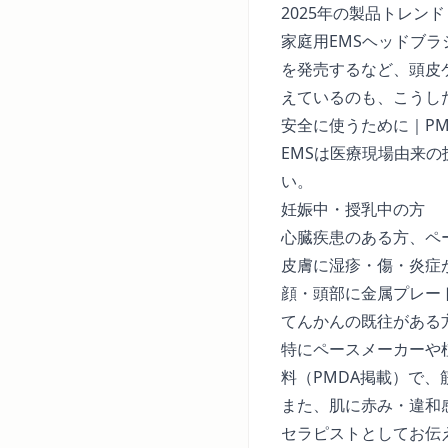
2025年の製品トレンド
家庭用EMSヘッドブ
を発売
するなど、頭皮
えているのも、こうし
安全に使うために｜P
EMSは医療現場由来
い。
妊娠中・授乳中の方
心臓疾患のある方、ペ
皮膚に湿疹・傷・炎症
顔・頭部に金属プレー
てんかんの既往がある
特にペースメーカーや
料（PMDA掲載）
で、
また、肌に赤み・違和
セラピストとしてお伝