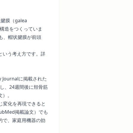
膜（galea
む構造をつくっていま
も、帽状腱膜が前頭
という考え方です。詳
 Journalに掲載された
し、24週間後に頬骨筋
文
）。
じ変化を再現できると
ubMed掲載論文
）でも
的で、家庭用機器の効