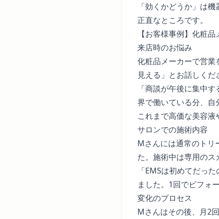
「効くかどうか」は機
正直なところです。
【お客様事例】化粧品
来店時のお悩み
化粧品メーカーで営業
見える」とお話しくだ
「商談が午後に集中す
界で働いている分、自
これまで高価な美容液
サロンでの施術内容
Mさんには通常のトリ
た。施術中は専用のス
「EMSは初めてだっ
ました。1回でビフォ
変化のプロセス
Mさんはその後、月2