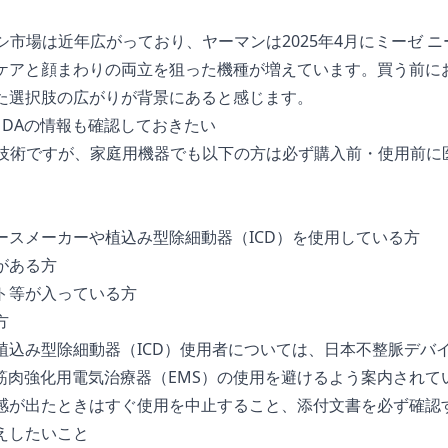
ラシ市場は近年広がっており、
ヤーマンは2025年4月にミーゼ 
ケアと顔まわりの両立を狙った機種が増えています。買う前に
た選択肢の広がりが背景にあると感じます。
MDAの情報も確認しておきたい
の技術ですが、家庭用機器でも以下の方は必ず購入前・使用前に
ースメーカーや植込み型除細動器（ICD）を使用している方
がある方
ト等が入っている方
方
植込み型除細動器（ICD）使用者については、
日本不整脈デバ
筋肉強化用電気治療器（EMS）の使用を避けるよう案内されて
感が出たときはすぐ使用を中止すること、添付文書を必ず確認
えしたいこと