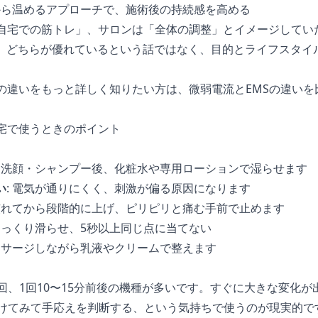
芯から温めるアプローチで、施術後の持続感を高める
「自宅での筋トレ」、サロンは「全体の調整」とイメージしてい
。どちらが優れているという話ではなく、目的とライフスタイ
Sの違いをもっと詳しく知りたい方は、
微弱電流とEMSの違いを
自宅で使うときのポイント
: 洗顔・シャンプー後、化粧水や専用ローションで湿らせます
い
: 電気が通りにくく、刺激が偏る原因になります
 慣れてから段階的に上げ、ピリピリと痛む手前で止めます
 ゆっくり滑らせ、5秒以上同じ点に当てない
マッサージしながら乳液やクリームで整えます
回、1回10〜15分前後の機種が多いです。すぐに大きな変化
続けてみて手応えを判断する、という気持ちで使うのが現実的で