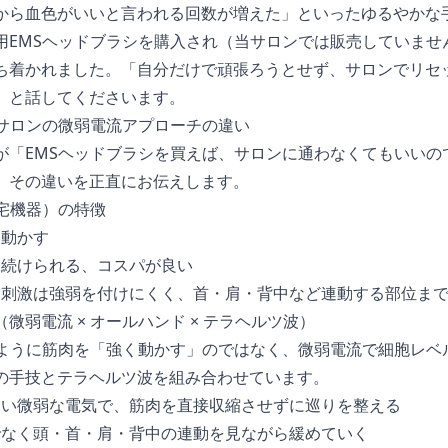
から血色がいいと言われる回数が増えた」といったゆるやかな
用EMSヘッドブラシを購入され（当サロンでは販売していませ
ち着かれました。「自分だけで頑張ろうとせず、サロンでリセ
」と話してくださいます。
当サロンの微弱電流アプローチの違い
が「EMSヘッドブラシを買えば、サロンに通わなくてもいいの
、その違いを正直にお伝えします。
宅機器）の特徴
て動かす
日続けられる、コスパが良い
自己刺激は強弱を付けにくく、首・肩・背中など連動する部位ま
微弱電流 × オールハンド × テラヘルツ波）
のように筋肉を「強く動かす」のではなく、微弱電流で細胞レベ
の手技とテラヘルツ波を組み合わせています。
に近い微弱な電気で、筋肉を直接収縮させずに巡りを整える
けでなく頭・首・肩・背中の連動を見ながら緩めていく