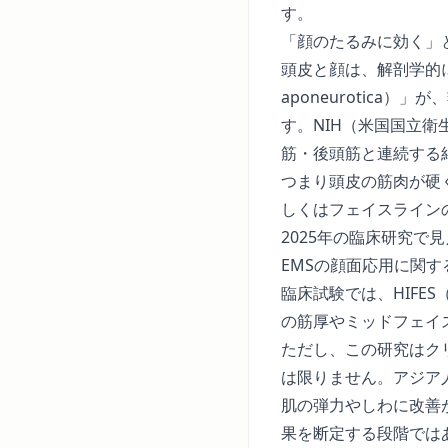
す。
「顔のたるみに効く」
頭皮と顔は、解剖学的に
aponeurotic
す。NIH（米国国立衛生研
筋・後頭筋と連続する
つまり頭皮の筋肉が硬
しくは
フェイスライン
2025年の臨床研究で
EMSの顔面応用に関する研
臨床試験では、HIFE
の筋厚やミッドフェイ
ただし、この研究はク
は限りません。アジア
肌の弾力やしわに改善
果を断定する段階では