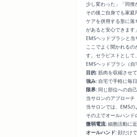
少し変わった」「同僚
その後ご自身でも家庭
ケアを併用する形に落
があると安心できます
EMSヘッドブラシと
ここでよく聞かれるの
す。セラピストとして
EMSヘッドブラシ（自
目的
: 筋肉を収縮させ
強み
: 自宅で手軽に毎
限界
: 同じ部位への
当サロンのアプローチ（
当サロンでは、EMS
その上でオールハンド
微弱電流
: 細胞活動
オールハンド
: 顔だ