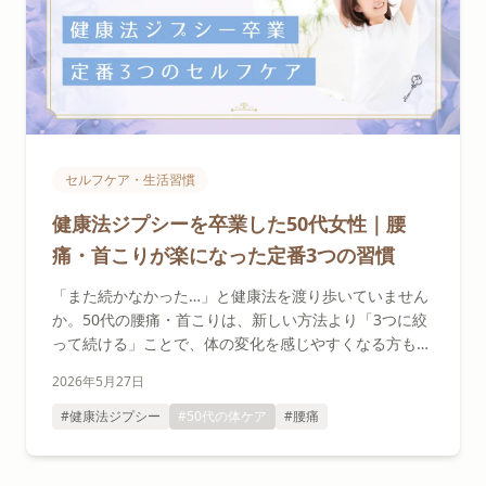
セルフケア・生活習慣
健康法ジプシーを卒業した50代女性｜腰
痛・首こりが楽になった定番3つの習慣
「また続かなかった…」と健康法を渡り歩いていません
か。50代の腰痛・首こりは、新しい方法より「3つに絞
って続ける」ことで、体の変化を感じやすくなる方もい
ます。健康法ジプシーを卒業したAさんの3ヶ月と、セ
2026年5月27日
ラピストが見てきた共通パターンをお伝えします。
#健康法ジプシー
#50代の体ケア
#腰痛