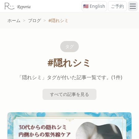
🇺🇸 English
ご予約
メ
ホーム
>
ブログ
>
#隠れシミ
タグ
#隠れシミ
「隠れシミ」タグが付いた記事一覧です。(1件)
すべての記事を見る
#隠れシミタグの記事一覧