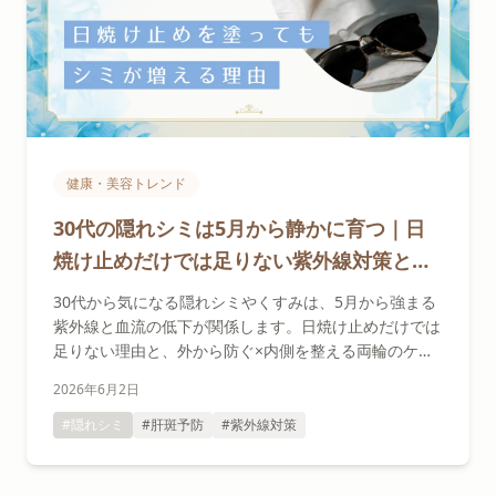
健康・美容トレンド
30代の隠れシミは5月から静かに育つ｜日
焼け止めだけでは足りない紫外線対策と血
流・内側ケアで肝斑予防
30代から気になる隠れシミやくすみは、5月から強まる
紫外線と血流の低下が関係します。日焼け止めだけでは
足りない理由と、外から防ぐ×内側を整える両輪のケア
で考える肝斑予防を、セラピストがやさしく解説しま
2026年6月2日
す。
#隠れシミ
#肝斑予防
#紫外線対策