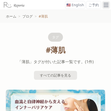
🇺🇸 English
ご予約
メ
ホーム
>
ブログ
>
#薄肌
タグ
#薄肌
「薄肌」タグが付いた記事一覧です。(1件)
すべての記事を見る
#薄肌タグの記事一覧