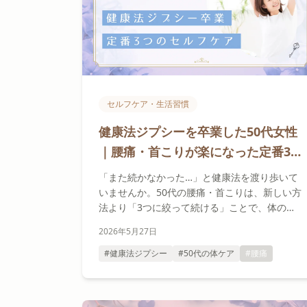
セルフケア・生活習慣
健康法ジプシーを卒業した50代女性
｜腰痛・首こりが楽になった定番3つ
の習慣
「また続かなかった…」と健康法を渡り歩いて
いませんか。50代の腰痛・首こりは、新しい方
法より「3つに絞って続ける」ことで、体の変
化を感じやすくなる方もいます。健康法ジプシ
2026年5月27日
ーを卒業したAさんの3ヶ月と、セラピストが見
てきた共通パターンをお伝えします。
#健康法ジプシー
#50代の体ケア
#腰痛