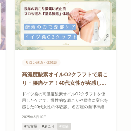
サロン施術・体験談
高濃度酸素オイルO2クラフトで肩こ
り・腰痛ケア！40代女性が実感した
即効性とは
ドイツ発の高濃度酸素オイルO2クラフトを使
用したケアで、慢性的な肩こりや腰痛に変化を
感じた40代女性の体験談。名古屋の自律神経調
整サロンReporiaでの実際の使用感と効果を詳
2025年6月10日
しくご紹介します。
#名古屋
#肩こり
#腰痛