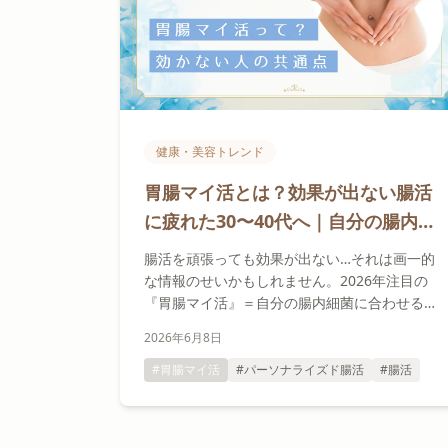
健康・美容トレンド
胃腸マイ活とは？効果が出ない腸活
に疲れた30〜40代へ｜自分の腸内細
菌に合わせる2026年の新潮流
腸活を頑張っても効果が出ない…それは画一的
な情報のせいかもしれません。2026年注目の
『胃腸マイ活』＝自分の腸内細菌に合わせるパ
ーソナライズド腸活を、セラピストが現場の知
2026年6月8日
見と科学的根拠から解説します。
#胃腸マイ活
#パーソナライズド腸活
#腸活