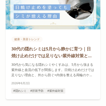
健康・美容トレンド
30代の隠れシミは5月から静かに育つ｜日
焼け止めだけでは足りない紫外線対策と血
流・内側ケアで肝斑予防
30代から気になる隠れシミやくすみは、5月から強まる
紫外線と血流の低下が関係します。日焼け止めだけでは
足りない理由と、外から防ぐ×内側を整える両輪のケア
で考える肝斑予防を、セラピストがやさしく解説しま
2026年6月2日
す。
#隠れシミ
#肝斑予防
#紫外線対策