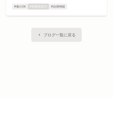
ピストが提案します。
#春の5K
#寒暖差疲労
#自律神経
ブログ一覧に戻る