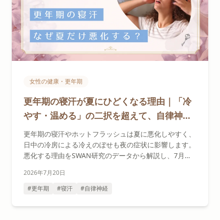
女性の健康・更年期
更年期の寝汗が夏にひどくなる理由｜「冷
やす・温める」の二択を超えて、自律神経
の側から整える夏の夜の習慣
更年期の寝汗やホットフラッシュは夏に悪化しやすく、
日中の冷房による冷えのぼせも夜の症状に影響します。
悪化する理由をSWAN研究のデータから解説し、7月か
らでも始められる暑熱順化と「放熱できる体」のつくり
2026年7月20日
方を今夜から試せる形でお伝えします。
#更年期
#寝汗
#自律神経