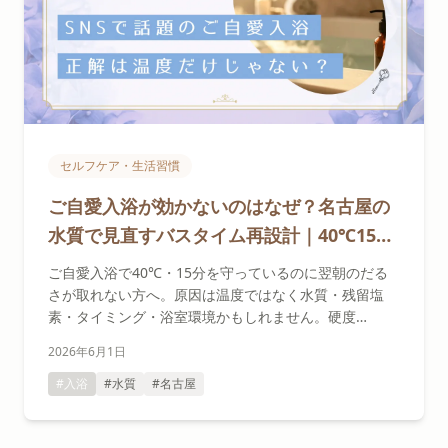
セルフケア・生活習慣
ご自愛入浴が効かないのはなぜ？名古屋の
水質で見直すバスタイム再設計｜40℃15分
を守っても翌朝だるい人へ
ご自愛入浴で40℃・15分を守っているのに翌朝のだる
さが取れない方へ。原因は温度ではなく水質・残留塩
素・タイミング・浴室環境かもしれません。硬度
19mg/Lの軟水という名古屋の水道水の特徴をふまえ、
2026年6月1日
セラピストが住環境に合わせたバスタイムの再設計を解
説します。
#入浴
#水質
#名古屋