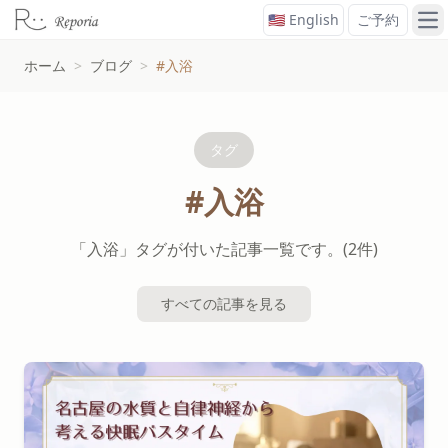
🇺🇸 English
ご予約
メ
ホーム
>
ブログ
>
#入浴
タグ
#入浴
「入浴」タグが付いた記事一覧です。(2件)
すべての記事を見る
#入浴タグの記事一覧