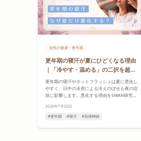
女性の健康・更年期
更年期の寝汗が夏にひどくなる理由
｜「冷やす・温める」の二択を超え
て、自律神経の側から整える夏の夜
更年期の寝汗やホットフラッシュは夏に悪化し
の習慣
やすく、日中の冷房による冷えのぼせも夜の症
状に影響します。悪化する理由をSWAN研究の
データから解説し、7月からでも始められる暑
2026年7月20日
熱順化と「放熱できる体」のつくり方を今夜か
ら試せる形でお伝えします。
#更年期
#寝汗
#自律神経