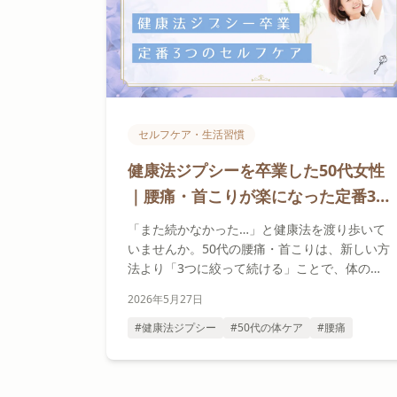
セルフケア・生活習慣
健康法ジプシーを卒業した50代女性
｜腰痛・首こりが楽になった定番3つ
の習慣
「また続かなかった…」と健康法を渡り歩いて
いませんか。50代の腰痛・首こりは、新しい方
法より「3つに絞って続ける」ことで、体の変
化を感じやすくなる方もいます。健康法ジプシ
2026年5月27日
ーを卒業したAさんの3ヶ月と、セラピストが見
てきた共通パターンをお伝えします。
#健康法ジプシー
#50代の体ケア
#腰痛