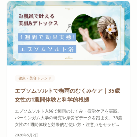
健康・美容トレンド
エプソムソルトで梅雨のむくみケア｜35歳
女性の1週間体験と科学的根拠
エプソムソルト入浴で梅雨のむくみ・疲労ケアを実践。
バーミンガム大学の研究や厚労省データを踏まえ、35歳
女性の1週間体験と効果的な使い方・注意点をセラピス
トが解説します。
2026年5月2日