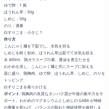
ゆで卵：1 個
ほうれん草：50g
しめじ：50g
のり：適量
白すりごま：小さじ 1
作り方
こんにゃく麺を下茹でし、水気を切る
しめじを軽く炒め、ほうれん草は茹でて水気を絞る
水 400ml、鶏ガラスープの素、醤油を煮立たせる
わかめを戻し、こんにゃく麺と共にスープに加える
器に盛り、鶏胸肉、ゆで卵、ほうれん草、しめじ、のりを
トッピング
白すりごまを振りかける
ポイント
: 鶏胸肉の良質なタンパク質が午後の集中力をサ
ポート。わかめのマグネシウムとしめじの GABA が神経
の興奮を和らげ、バランスの取れた神経状態を維持しま