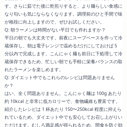
す。さらに茹でた後に乾煎りすると、より麺らしい食感に
なり匂いも気にならなくなります。調理前のひと手間で味
が格段に向上しますので、ぜひお試しください。
Q: 朝ラーメンは時間がない平日でも作れますか？
平日の朝でも大丈夫です。前夜にスープベースを作って冷
蔵保存し、朝は電子レンジで温めるだけにしておけば 5
分以内で完成します。こんにゃく麺も前日に下処理して冷
蔵保存できるため、忙しい朝でも手軽に栄養バランスの取
れたラーメンを楽しめます。
Q: ダイエット中でもこれらのレシピは問題ありません
か？
はい、全く問題ありません。こんにゃく麺は 100g あたり
約 10kcal と非常に低カロリーで、食物繊維も豊富です。
紹介したレシピは 1 杯あたり 150〜250kcal 程度に抑えら
れているため、ダイエット中でも安心してお召し上がりい
ただけます。むしろ満足感が得られるため、間食を防ぐ効