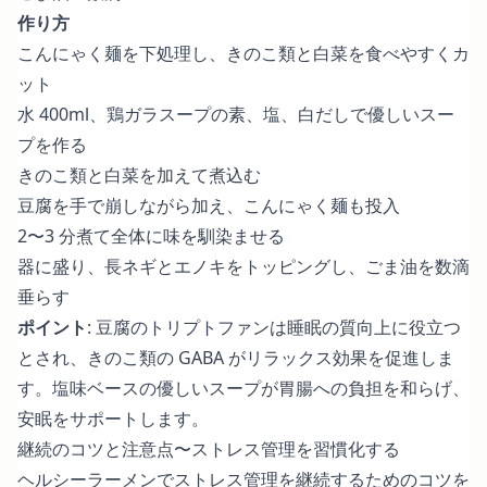
作り方
こんにゃく麺を下処理し、きのこ類と白菜を食べやすくカ
ット
水 400ml、鶏ガラスープの素、塩、白だしで優しいスー
プを作る
きのこ類と白菜を加えて煮込む
豆腐を手で崩しながら加え、こんにゃく麺も投入
2〜3 分煮て全体に味を馴染ませる
器に盛り、長ネギとエノキをトッピングし、ごま油を数滴
垂らす
ポイント
: 豆腐のトリプトファンは睡眠の質向上に役立つ
とされ、きのこ類の GABA がリラックス効果を促進しま
す。塩味ベースの優しいスープが胃腸への負担を和らげ、
安眠をサポートします。
継続のコツと注意点〜ストレス管理を習慣化する
ヘルシーラーメンでストレス管理を継続するためのコツを