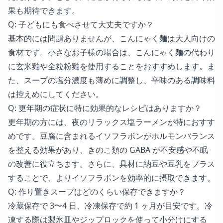
果も期待できます。
Q: 子どもにも食べさせて大丈夫ですか？
基本的には問題ありませんが、こんにゃく麺は大人向けの
食材です。小さなお子様の場合は、こんにゃく麺の代わり
に玄米麺や全粒粉麺を使用することをおすすめします。ま
た、スープの塩分濃度も薄めに調整し、辛味のある調味料
は控えめにしてください。
Q: 更年期の症状に特に効果的なレシピはありますか？
更年期の方には、夜のリラックス塩ラーメンが特におすす
めです。豆腐に含まれるイソフラボンがホルモンバランス
を整える効果があり、きのこ類の GABA が不安感や不眠
の改善に役立ちます。さらに、具材に納豆や豆乳をプラス
することで、よりイソフラボンを効率的に摂取できます。
Q: 作り置きスープはどのくらい保存できますか？
冷蔵保存で 3〜4 日、冷凍保存で約 1 ヶ月が目安です。冷
凍する際は製氷皿やジップロックを使って小分けにする