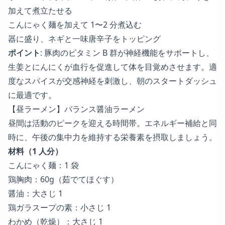
加えて煮立たせる
こんにゃく麺を加えて 1〜2 分煮込む
器に盛り、ネギと一味唐辛子をトッピング
ポイント
: 豚肉のビタミン B 群が神経機能をサポートし、
生姜とにんにくが血行を促進して体を目覚めさせます。適
度なスパイスが交感神経を刺激し、朝のスタートダッシュ
に最適です。
【昼ラーメン】バランス醤油ラーメン
昼間は活動のピークを迎える時間帯。エネルギー補給と同
時に、午後の集中力を維持する栄養素を摂取しましょう。
材料（1 人分）
こんにゃく麺：1 袋
鶏胸肉：60g（茹でてほぐす）
醤油：大さじ 1
鶏ガラスープの素：小さじ 1
わかめ（乾燥）：大さじ 1