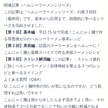
関連記事（ヘルシーラーメンシリーズ）
この記事は「ヘルシーラーメンシリーズ」の第 3 回目
（最終回）です。基本から応用まで、段階的に学べるシリ
ーズを完結させました。
【第 1 回】基本編
：
平日 15 分で完成！こんにゃく麺で作
る罪悪感ゼロのヘルシーラーメン基本レシピ
【第 2 回】美容編
：
話題のマーラータンをヘルシーに！
こんにゃく麺と薬膳スパイスで作る美肌ラーメンレシピ
【第 3 回】ストレス解消編
（この記事）：ストレス疲れ
に効くヘルシーラーメン！自律神経を整える 3 つのレシ
ピと食べるタイミング
よくある質問（Q&A）
Q: こんにゃく麺特有の匂いが気になるのですが、どう処
理すれば良いですか？
こんにゃく麺は袋から出したらまず流水でよく洗い、その
後熱湯で 2〜3 分茹でることで匂いが大幅に軽減されま