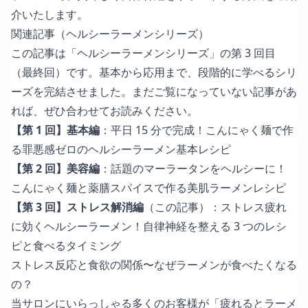
介いたします。
関連記事（ヘルシーラーメンシリーズ）
この記事は「ヘルシーラーメンシリーズ」の第 3 回目
（最終回）です。基本から応用まで、段階的に学べるシリ
ーズを完結させました。まだご覧になっていない記事があ
れば、ぜひ合わせてお読みください。
【第 1 回】基本編
：
平日 15 分で完成！こんにゃく麺で作
る罪悪感ゼロのヘルシーラーメン基本レシピ
【第 2 回】美容編
：
話題のマーラータンをヘルシーに！
こんにゃく麺と薬膳スパイスで作る美肌ラーメンレシピ
【第 3 回】ストレス解消編
（この記事）：ストレス疲れ
に効くヘルシーラーメン！自律神経を整える 3 つのレシ
ピと食べるタイミング
ストレス反応と食欲の関係〜なぜラーメンが食べたくなる
の？
当サロンにいらっしゃる多くのお客様が「疲れるとラーメ