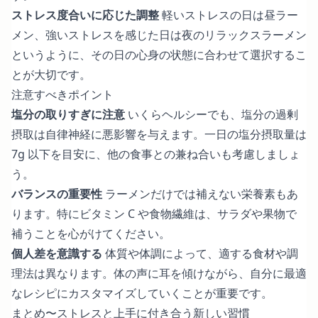
ストレス度合いに応じた調整
軽いストレスの日は昼ラー
メン、強いストレスを感じた日は夜のリラックスラーメン
というように、その日の心身の状態に合わせて選択するこ
とが大切です。
注意すべきポイント
塩分の取りすぎに注意
いくらヘルシーでも、塩分の過剰
摂取は自律神経に悪影響を与えます。一日の塩分摂取量は
7g 以下を目安に、他の食事との兼ね合いも考慮しましょ
う。
バランスの重要性
ラーメンだけでは補えない栄養素もあ
ります。特にビタミン C や食物繊維は、サラダや果物で
補うことを心がけてください。
個人差を意識する
体質や体調によって、適する食材や調
理法は異なります。体の声に耳を傾けながら、自分に最適
なレシピにカスタマイズしていくことが重要です。
まとめ〜ストレスと上手に付き合う新しい習慣