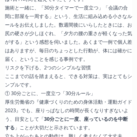
施術と一緒に、「30分タイマーで一度立つ」「会議の合
間に部屋を一周する」という、生活に組み込める小さなル
ールをお伝えしました。数週間後にいらしたときには、お
尻の硬さが少しほぐれ、「夕方の腰の重さが軽くなった気
がする」という感想を伺いました。あくまで一例で個人差
はありますが、毎日のちょっとした行動が、体には確かに
届く、ということを感じる事例です。
リスクを下げる、2つのシンプルな習慣
ここまでの話を踏まえると、できる対策は、実はとてもシ
ンプルです。
① 30分ごとに、一度立つ「30分ルール」
厚生労働省の『健康づくりのための身体活動・運動ガイド
2023』
でも、座りっぱなしの時間が長くなりすぎないよ
う、目安として「
30分ごとに一度、座っているのを中断
する
」ことが大切だと示されています。
立ち上がったあとの動作は、難しく考えなくて大丈夫。