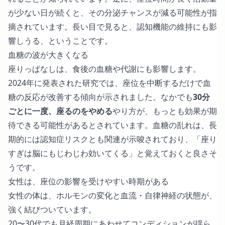
が少ない日が続くと、その分泌チャンスが減る可能性が指
摘されています。長い目で見ると、認知機能の維持にも影
響しうる、ということです。
血糖の波が大きくなる
座りっぱなしは、食後の血糖や代謝にも影響します。
2024年に発表された研究
では、座位を中断するだけで血
糖の反応が改善する傾向が示されました。なかでも
30分
ごとに一度、座るのをやめる
やり方が、もっとも効果が期
待できる可能性があるとされています。血糖の乱れは、長
期的には認知症リスクとも関連が示唆されており、「座り
すぎは脳にもじわじわ効いてくる」と覚えておくと良さそ
うです。
女性は、座位の影響を受けやすい時期がある
女性の体は、ホルモンの変化と血流・自律神経の状態が、
強く結びついています。
20〜30代でも月経周期にあわせてコンディションが揺ら