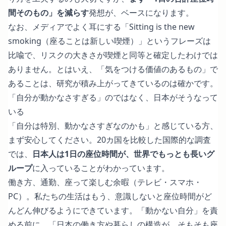
間そのもの」を減らす
発想が、ベースになります。
なお、メディアでよく耳にする「Sitting is the new
smoking（座ることは新しい喫煙）」というフレーズは
比喩で、リスクの大きさが喫煙と同等と確定したわけでは
ありません。とはいえ、「気をつける価値のあるもの」で
あることは、研究が積み上がってきているのは確かです。
「自分が動かなさすぎる」のではなく、日本がそうなって
いる
「自分は特別、動かなさすぎなのかも」と感じている方、
まず安心してください。20カ国を比較した
国際的な調査
では、
日本人は1日の座位時間が、世界でもっとも長いグ
ループ
に入っていることがわかっています。
働き方、通勤、座って楽しむ余暇（テレビ・スマホ・
PC）。私たちの生活はもう、意識しないと座位時間がど
んどん伸びるようにできています。「動かない自分」を責
める前に、「日本の働き方や暮らしの構造が、そもそも座