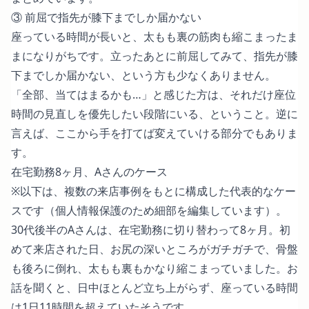
③ 前屈で指先が膝下までしか届かない
座っている時間が長いと、太もも裏の筋肉も縮こまったま
まになりがちです。立ったあとに前屈してみて、指先が膝
下までしか届かない、という方も少なくありません。
「全部、当てはまるかも…」と感じた方は、それだけ座位
時間の見直しを優先したい段階にいる、ということ。逆に
言えば、ここから手を打てば変えていける部分でもありま
す。
在宅勤務8ヶ月、Aさんのケース
※以下は、複数の来店事例をもとに構成した代表的なケー
スです（個人情報保護のため細部を編集しています）。
30代後半のAさんは、在宅勤務に切り替わって8ヶ月。初
めて来店された日、お尻の深いところがガチガチで、骨盤
も後ろに倒れ、太もも裏もかなり縮こまっていました。お
話を聞くと、日中ほとんど立ち上がらず、座っている時間
は1日11時間を超えていたそうです。