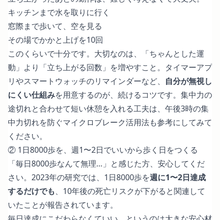
キッチンまで水を取りに行く
窓際まで歩いて、空を見る
その場でかかと上げを10回
このくらいで十分です。大切なのは、「ちゃんとした運
動」より「立ち上がる回数」を増やすこと。タイマーアプ
リやスマートウォッチのリマインダーなど、
自分が無視し
にくい仕組み
を用意するのが、続けるコツです。集中力の
途切れと合わせて短い休憩を入れる工夫は、
午後3時の集
中力切れを防ぐマイクロブレーク活用法
も参考にしてみて
ください。
② 1日8000歩を、週1〜2日でいいから歩く日をつくる
「毎日8000歩なんて無理…」と感じた方、安心してくだ
さい。
2023年の研究
では、1日8000歩を
週に1〜2日達成
するだけでも
、10年後の死亡リスクが下がると関連して
いたことが報告されています。
毎日達成にこだわらなくていい、というのは大きな安心材