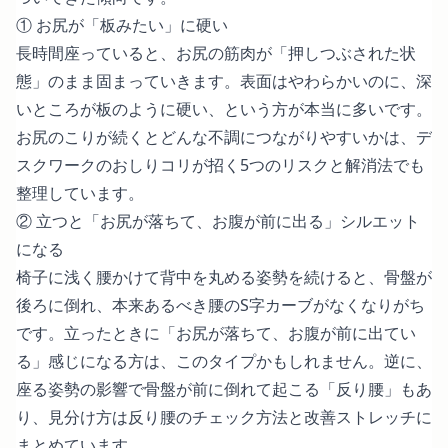
① お尻が「板みたい」に硬い
長時間座っていると、お尻の筋肉が「押しつぶされた状
態」のまま固まっていきます。表面はやわらかいのに、深
いところが板のように硬い、という方が本当に多いです。
お尻のこりが続くとどんな不調につながりやすいかは、
デ
スクワークのおしりコリが招く5つのリスクと解消法
でも
整理しています。
② 立つと「お尻が落ちて、お腹が前に出る」シルエット
になる
椅子に浅く腰かけて背中を丸める姿勢を続けると、骨盤が
後ろに倒れ、本来あるべき腰のS字カーブがなくなりがち
です。立ったときに「お尻が落ちて、お腹が前に出てい
る」感じになる方は、このタイプかもしれません。逆に、
座る姿勢の影響で骨盤が前に倒れて起こる「反り腰」もあ
り、見分け方は
反り腰のチェック方法と改善ストレッチ
に
まとめています。