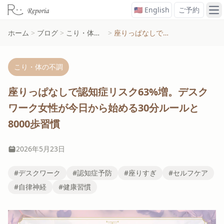
🇺🇸 English
ご予約
メ
ホーム
>
ブログ
>
こり・体の不調
>
座りっぱなしで認知症リスク63%増。デスクワーク女性が今日から始める30分ルールと8000歩習慣
こり・体の不調
座りっぱなしで認知症リスク63%増。デスク
ワーク女性が今日から始める30分ルールと
8000歩習慣
2026年5月23日
#デスクワーク
#認知症予防
#座りすぎ
#セルフケア
#自律神経
#健康習慣