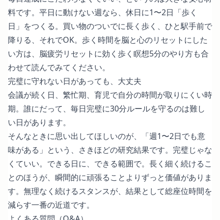
料です。平日に動けない週なら、休日に1〜2日「歩く
日」をつくる。買い物のついでに長く歩く、ひと駅手前で
降りる、それでOK。歩く時間を脳と心のリセットにした
い方は、
脳疲労リセットに効く歩く瞑想5分のやり方
も合
わせて読んでみてください。
完璧に守れない日があっても、大丈夫
会議が続く日、繁忙期、育児で自分の時間が取りにくい時
期。誰にだって、毎日完璧に30分ルールを守るのは難し
い日があります。
そんなときに思い出してほしいのが、「週1〜2日でも意
味がある」という、さきほどの研究結果です。完璧じゃな
くていい。できる日に、できる範囲で。長く細く続けるこ
とのほうが、瞬間的に頑張ることよりずっと価値がありま
す。無理なく続けるスタンスが、結果として総座位時間を
減らす一番の近道です。
よくある質問（Q&A）