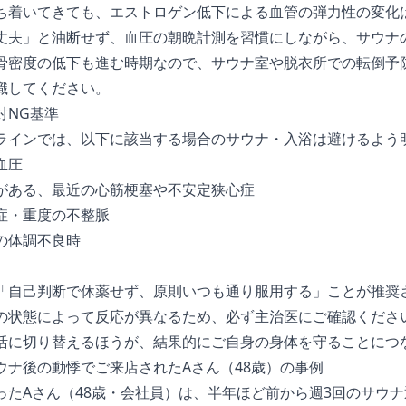
ち着いてきても、エストロゲン低下による血管の弾力性の変化
丈夫」と油断せず、血圧の朝晩計測を習慣にしながら、サウナ
骨密度の低下も進む時期なので、サウナ室や脱衣所での転倒予
識してください。
対NG基準
ラインでは、以下に該当する場合のサウナ・入浴は避けるよう
血圧
がある、最近の心筋梗塞や不安定狭心症
症・重度の不整脈
の体調不良時
「自己判断で休薬せず、原則いつも通り服用する」ことが推奨
の状態によって反応が異なるため、必ず主治医にご確認くださ
活に切り替えるほうが、結果的にご自身の身体を守ることにつ
ウナ後の動悸でご来店されたAさん（48歳）の事例
ったAさん（48歳・会社員）は、半年ほど前から週3回のサウ