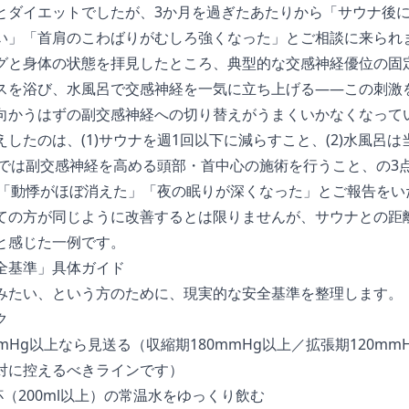
とダイエットでしたが、3か月を過ぎたあたりから「サウナ後
い」「首肩のこわばりがむしろ強くなった」とご相談に来られ
グと身体の状態を拝見したところ、典型的な交感神経優位の固
スを浴び、水風呂で交感神経を一気に立ち上げる――この刺激
向かうはずの副交感神経への切り替えがうまくいかなくなって
したのは、(1)サウナを週1回以下に減らすこと、(2)水風呂
ロンでは副交感神経を高める頭部・首中心の施術を行うこと、の3
は「動悸がほぼ消えた」「夜の眠りが深くなった」とご報告をい
ての方が同じように改善するとは限りませんが、サウナとの距
と感じた一例です。
全基準」具体ガイド
みたい、という方のために、現実的な安全基準を整理します。
ク
mmHg以上なら見送る（収縮期180mmHg以上／拡張期120m
対に控えるべきラインです）
杯（200ml以上）の常温水をゆっくり飲む