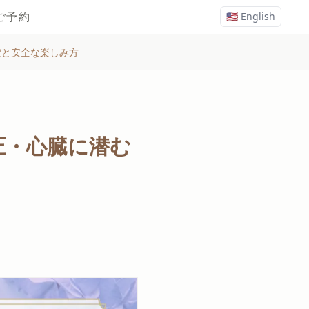
ご予約
🇺🇸 English
穴と安全な楽しみ方
圧・心臓に潜む