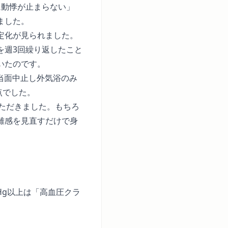
に動悸が止まらない」
ました。
定化が見られました。
を週3回繰り返したこと
いたのです。
は当面中止し外気浴のみ
点でした。
ただきました。もちろ
離感を見直すだけで身
mHg以上は「高血圧クラ