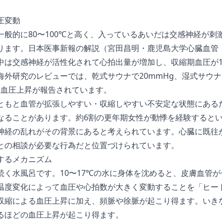
圧変動
一般的に80〜100℃と高く、入っているあいだは交感神経が刺
ります。
日本医事新報の解説（宮田昌明・鹿児島大学心臓血管
中は交感神経が活性化されて心拍出量が増加し、収縮期血圧が10
海外研究のレビュー
では、乾式サウナで20mmHg、湿式サウナ
縮期血圧上昇が報告されています。
ともと血管が拡張しやすい・収縮しやすい不安定な状態にある
なることがあります。約6割の更年期女性が動悸を経験すると
神経の乱れがその背景にあると考えられています。心臓に既往
との相談が必要な行為だと位置づけられています。
するメカニズム
続く水風呂です。10〜17℃の水に身体を沈めると、皮膚血管
温度変化によって血圧や心拍数が大きく変動することを「ヒー
収縮による血圧上昇に加え、頻脈や徐脈が起こり得ます。いき
るほどの血圧上昇が起こり得ます。