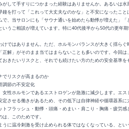
みがして手すりにつかまった経験はありませんか。あるいは水
早鐘を打って「これって大丈夫なのかな」と不安になったこと
ムで、当サロンにも「サウナ通いを始めたら動悸が増えた」「
というご相談が増えています。特に40代後半から50代の更年
。
わけではありません。ただ、ホルモンバランスが大きく揺らぐ
「正解」がそのまま当てはまらないことも多いのです。今回は
ておきたいリスクと、それでも続けたい方のための安全基準を
ナでリスクが高まるのか
管調節の不安定化
、女性ホルモンであるエストロゲンが急激に減少します。エス
安定させる働きがあるため、その低下は自律神経や循環器系に
ットフラッシュ・動悸・頭痛・めまい・肩こり・胸痛・疲労感
のは、このためです。
ように温冷刺激を受け止められる体ではなくなっている、とい