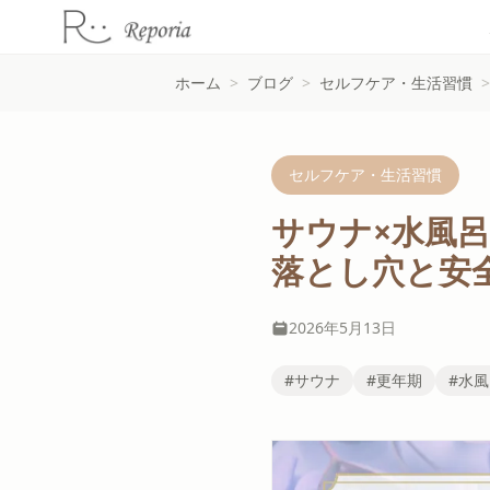
ホーム
>
ブログ
>
セルフケア・生活習慣
>
セルフケア・生活習慣
サウナ×水風
落とし穴と安
2026年5月13日
#サウナ
#更年期
#水