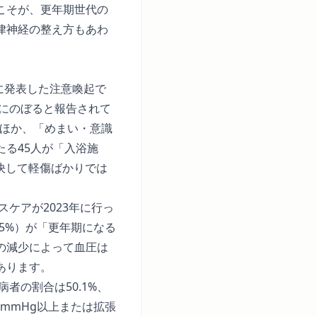
こそが、更年期世代の
律神経の整え方
もあわ
月に発表した注意喚起
で
人にのぼると報告されて
のほか、「めまい・意識
る45人が「入浴施
、決して軽傷ばかりでは
スケアが2023年に行っ
.5%）が「更年期になる
の減少によって血圧は
あります。
病者の割合は50.1%、
0mmHg以上または拡張