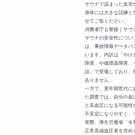
サウナで温まった血管
身体には大きな試練と
せてご覧ください。
消費者庁も警鐘｜サウ
サウナの安全性につい
は、事故情報データバ
います。内訳は「やけど
障害」や循環器障害、
設」で受傷しており、傷
ありません。
一方で、更年期世代に
た調査
では、自分の血圧
と高血圧になる可能性
不安定になりやすく、
実際、
厚生労働省「令
正常高値血圧者を含める