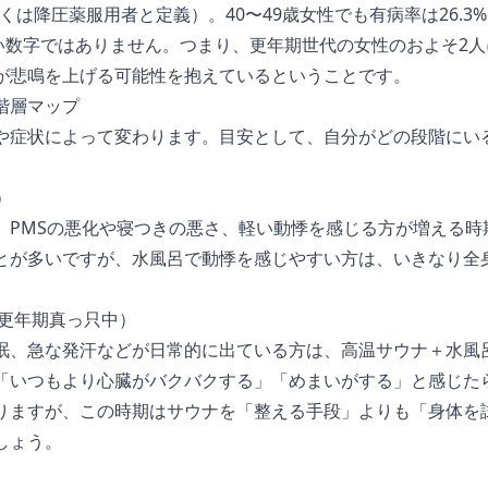
しくは降圧薬服用者と定義）。40〜49歳女性でも有病率は26.
低い数字ではありません。つまり、更年期世代の女性のおよそ2
が悲鳴を上げる可能性を抱えているということです。
階層マップ
や症状によって変わります。目安として、自分がどの段階にい
）
、PMSの悪化や寝つきの悪さ、軽い動悸を感じる方が増える時
とが多いですが、水風呂で動悸を感じやすい方は、いきなり全
（更年期真っ只中）
眠、急な発汗などが日常的に出ている方は、高温サウナ＋水風
「いつもより心臓がバクバクする」「めまいがする」と感じた
りますが、この時期はサウナを「整える手段」よりも「身体を
しょう。