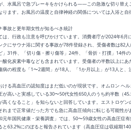
が、水風呂で急ブレーキをかけられる――この急激な切り替え
なります。お風呂の温度と自律神経の関係については
入浴と自
ナ事故と更年期女性が知るべき統計
ては、行政も注意を呼びかけています。
消費者庁が2024年6
ンクにサウナ浴に関する事故が78件登録され、受傷者数は82
」31件、「切り傷・擦り傷等」24件、「骨折・打撲」14件
一酸化炭素中毒なども含まれています。受傷者の半数以上にあた
病の程度も「1〜2週間」が18人、「1か月以上」が13人と
おける高血圧の認知度はまだ低いのが現状です。
オムロン ヘル
が高いと実感している30〜50代女性650人のうち約半数（45
が高くなること」を知らないと回答しています。エストロゲン
それまで正常値だった方でも急に高血圧傾向に転じる可能性が
和元年国民健康・栄養調査」
では、50〜59歳女性の高血圧症有
と63.2%にのぼると報告されています（高血圧症は収縮期14