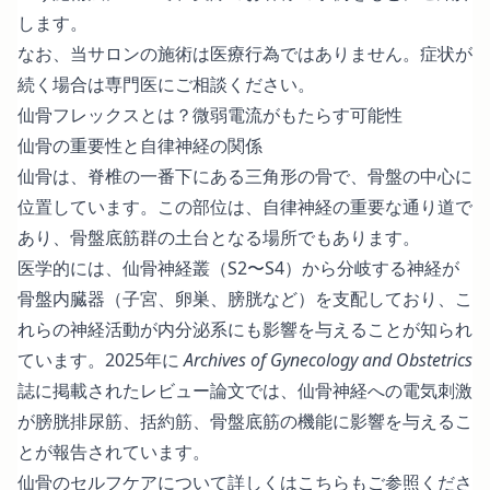
します。
なお、当サロンの施術は医療行為ではありません。症状が
続く場合は専門医にご相談ください。
仙骨フレックスとは？微弱電流がもたらす可能性
仙骨の重要性と自律神経の関係
仙骨は、脊椎の一番下にある三角形の骨で、骨盤の中心に
位置しています。この部位は、自律神経の重要な通り道で
あり、骨盤底筋群の土台となる場所でもあります。
医学的には、仙骨神経叢（S2〜S4）から分岐する神経が
骨盤内臓器（子宮、卵巣、膀胱など）を支配しており、こ
れらの神経活動が内分泌系にも影響を与えることが知られ
ています。2025年に
Archives of Gynecology and Obstetrics
誌に掲載された
レビュー論文
では、仙骨神経への電気刺激
が膀胱排尿筋、括約筋、骨盤底筋の機能に影響を与えるこ
とが報告されています。
仙骨のセルフケアについて詳しくはこちら
もご参照くださ