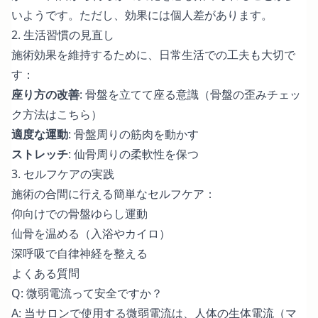
いようです。ただし、効果には個人差があります。
2. 生活習慣の見直し
施術効果を維持するために、日常生活での工夫も大切で
す：
座り方の改善
: 骨盤を立てて座る意識（
骨盤の歪みチェッ
ク方法はこちら
）
適度な運動
: 骨盤周りの筋肉を動かす
ストレッチ
: 仙骨周りの柔軟性を保つ
3. セルフケアの実践
施術の合間に行える簡単なセルフケア：
仰向けでの骨盤ゆらし運動
仙骨を温める（入浴やカイロ）
深呼吸で自律神経を整える
よくある質問
Q: 微弱電流って安全ですか？
A: 当サロンで使用する微弱電流は、人体の生体電流（マ