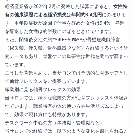
経済産業省が2024年2月に発表した
試算
によると、
女性特
有の健康課題による経済損失は年間約3.4兆円
にのぼりま
す。更年期症状が原因で仕事を辞めた女性は9.4%、昇進
を辞退した女性は約半数にのぼるとされています。
また、閉経後女性の約**40〜50%**が骨盤底機能障害
（尿失禁、便失禁、骨盤臓器脱など）を経験するという
研
究データ
もあり、骨盤ケアの重要性は世代を問わず高まっ
ています。
こうした背景もあり、当サロンでは予防的な骨盤ケアとし
て仙骨フレックスをご提案しています。
職業別に見る仙骨フレックスの効果
当サロンでは、様々な職業の方が仙骨フレックスを体験さ
れています。職業特有の体の使い方や生活リズムによっ
て、効果の現れ方にも特徴があります。
デスクワーク中心の方（事務職・管理職など）
当サロンでの経験では、以下のような変化を感じられる方