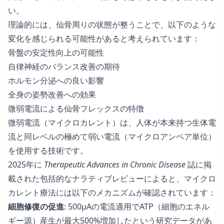
い。
理論的には、仙骨周りの状態が整うことで、以下のような
変化を感じられる可能性があると考えられています：
骨盤の安定性向上の可能性
自律神経のバランス改善の期待
ホルモン分泌への良い影響
全身の姿勢改善への効果
微弱電流による仙骨フレックスの特徴
微弱電流（マイクロカレント）は、人体が本来持つ生体電
流と同レベルの極めて弱い電流（マイクロアンペア単位）
を使用する技術です。
2025年に
Therapeutic Advances in Chronic Disease
誌に掲
載された
包括的なナラティブレビュー
によると、マイクロ
カレント療法には以下のメカニズムが確認されています：
細胞修復の促進
: 500μAの電流適用でATP（細胞のエネル
ギー源）産生が最大500%増加したという研究データがあ