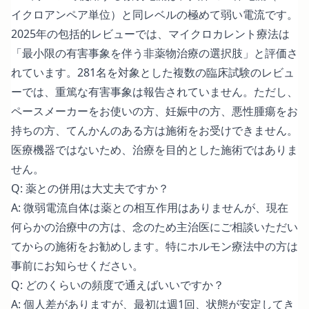
イクロアンペア単位）と同レベルの極めて弱い電流です。
2025年の包括的レビュー
では、マイクロカレント療法は
「最小限の有害事象を伴う非薬物治療の選択肢」と評価さ
れています。
281名を対象とした複数の臨床試験のレビュ
ー
では、重篤な有害事象は報告されていません。ただし、
ペースメーカーをお使いの方、妊娠中の方、悪性腫瘍をお
持ちの方、てんかんのある方は施術をお受けできません。
医療機器ではないため、治療を目的とした施術ではありま
せん。
Q: 薬との併用は大丈夫ですか？
A: 微弱電流自体は薬との相互作用はありませんが、現在
何らかの治療中の方は、念のため主治医にご相談いただい
てからの施術をお勧めします。特にホルモン療法中の方は
事前にお知らせください。
Q: どのくらいの頻度で通えばいいですか？
A: 個人差がありますが、最初は週1回、状態が安定してき