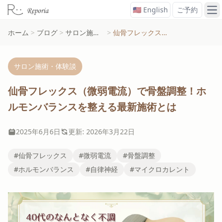
🇺🇸 English
ご予約
メ
ホーム
>
ブログ
>
サロン施術・体験談
>
仙骨フレックス（微弱電流）で骨盤調整！ホルモンバランスを整える最新施術とは
サロン施術・体験談
仙骨フレックス（微弱電流）で骨盤調整！ホ
ルモンバランスを整える最新施術とは
2025年6月6日
更新: 2026年3月22日
#仙骨フレックス
#微弱電流
#骨盤調整
#ホルモンバランス
#自律神経
#マイクロカレント