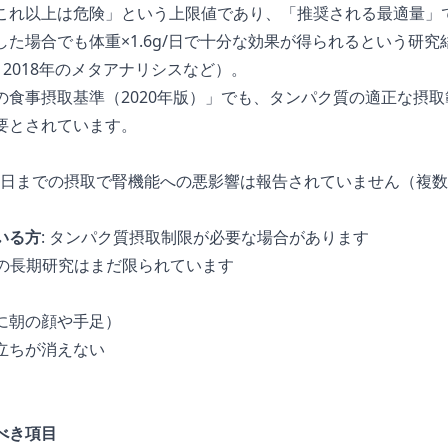
これ以上は危険」という上限値であり、「推奨される最適量」
た場合でも体重×1.6g/日で十分な効果が得られるという研
al., 2018年のメタアナリシスなど）。
の食事摂取基準（2020年版）」でも、タンパク質の適正な摂
要とされています。
.0g/日までの摂取で腎機能への悪影響は報告されていません（複
いる方
: タンパク質摂取制限が必要な場合があります
以上の長期研究はまだ限られています
に朝の顔や手足）
立ちが消えない
べき項目