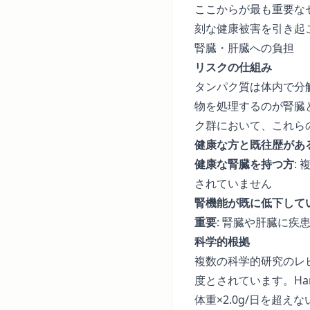
ここからが最も重要な
刻な健康被害を引き起
腎臓・肝臓への負担
リスクの仕組み
タンパク質は体内で分
物を処理するのが腎臓
ク群において、これら
健康な方と既往歴があ
健康な腎臓を持つ方
:
されていません
腎機能が既に低下して
重要
: 腎臓や肝臓に
科学的根拠
複数の科学的研究のレビ
度とされています。Ha
体重×2.0g/日を超