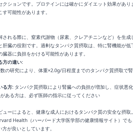
セクションです。プロテインには確かにダイエット効果があり
こす可能性があります。
解される際に、窒素代謝物（尿素、クレアチニンなど）を生成
と肝臓の役割です。過剰なタンパク質摂取は、特に腎機能が低
の臓器に負担をかける可能性があります。
る方の違い
:
 複数の研究により、体重×2.0g/日程度までのタンパク質摂取
いる方
: タンパク質摂取により腎臓への負担が増加し、症状悪
疾患がある方は、必ず医師の指示に従ってください
ューによると、健康な成人におけるタンパク質の安全な摂取上限
rvard Health（ハーバード大学医学部の健康情報サイト）
えない方が良いとしています。