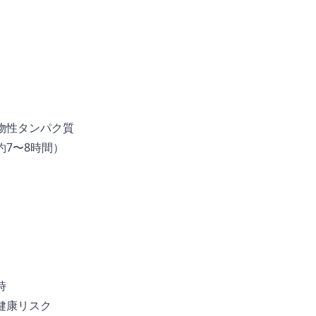
）
物性タンパク質
7〜8時間）
時
健康リスク