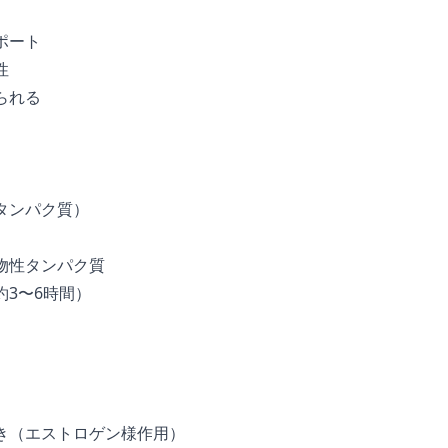
ポート
性
られる
タンパク質）
物性タンパク質
3〜6時間）
き（エストロゲン様作用）