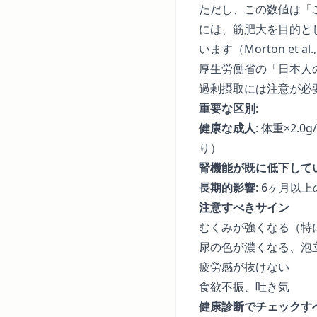
ただし、この数値は「
には、筋肥大を目的とし
います（Morton et 
厚生労働省の「日本人
過剰摂取には注意が必
重要な区別
:
健康な成人
: 体重×2
り）
腎機能が既に低下して
長期的影響
: 6ヶ月
注意すべきサイン
むくみが強くなる（特
尿の色が濃くなる、泡
疲労感が抜けない
食欲不振、吐き気
健康診断でチェックす