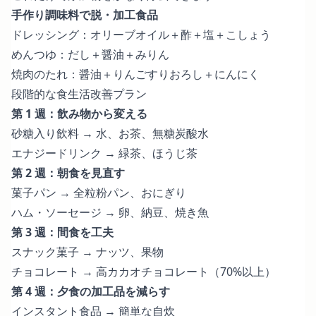
手作り調味料で脱・加工食品
ドレッシング：オリーブオイル＋酢＋塩＋こしょう
めんつゆ：だし＋醤油＋みりん
焼肉のたれ：醤油＋りんごすりおろし＋にんにく
段階的な食生活改善プラン
第 1 週：飲み物から変える
砂糖入り飲料 → 水、お茶、無糖炭酸水
エナジードリンク → 緑茶、ほうじ茶
第 2 週：朝食を見直す
菓子パン → 全粒粉パン、おにぎり
ハム・ソーセージ → 卵、納豆、焼き魚
第 3 週：間食を工夫
スナック菓子 → ナッツ、果物
チョコレート → 高カカオチョコレート（70%以上）
第 4 週：夕食の加工品を減らす
インスタント食品 → 簡単な自炊