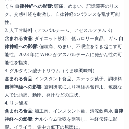
くら
自律神経への影響
: 頭痛、めまい、記憶障害のリス
ク。交感神経を刺激し、自律神経のバランスを乱す可能
性。
2. 人工甘味料（アスパルテーム、アセスルファム K）
含まれる食品
: ダイエット飲料、低カロリー食品、ガム
自
律神経への影響
: 偏頭痛、めまい、不眠症を引き起こす可
能性。2023 年に WHO がアスパルテームに発がん性の可
能性を指摘。
3. グルタミン酸ナトリウム（うま味調味料）
含まれる食品
: インスタント食品、スナック菓子、調味料
自律神経への影響
: 過剰摂取により神経興奮作用。敏感な
人では頭痛、動悸、発汗などの症状。
4. リン酸塩
含まれる食品
: 加工肉、インスタント麺、清涼飲料水
自律
神経への影響
: カルシウム吸収を阻害し、神経伝達に影
響。イライラ、集中力低下の原因に。