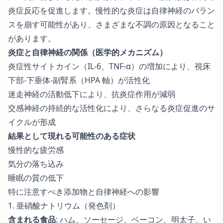
炎症反応を促進します。慢性的な炎症は自律神経のバラン
スを崩す可能性があり、さまざまな不調の原因となること
があります。
炎症と自律神経の関係（医学的メカニズム）
炎症性サイトカイン（IL-6、TNF-α）の増加により、視床
下部-下垂体-副腎系（HPA 軸）が活性化
迷走神経の活動低下により、抗炎症作用が減弱
交感神経の持続的な活性化により、さらなる炎症促進のサ
イクルが形成
結果として現れる可能性のある症状
慢性的な疲労感
気分の落ち込み
睡眠の質の低下
特に注意すべき添加物と自律神経への影響
1. 亜硝酸ナトリウム（発色剤）
含まれる食品
: ハム、ソーセージ、ベーコン、明太子、い