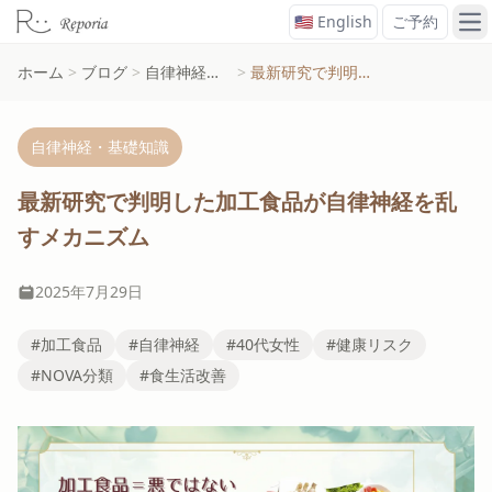
🇺🇸 English
ご予約
メ
ホーム
>
ブログ
>
自律神経・基礎知識
>
最新研究で判明した加工食品が自律神経を乱すメカニズム
自律神経・基礎知識
最新研究で判明した加工食品が自律神経を乱
すメカニズム
2025年7月29日
#加工食品
#自律神経
#40代女性
#健康リスク
#NOVA分類
#食生活改善