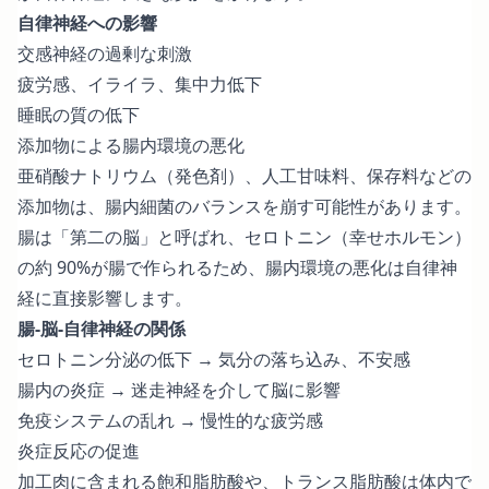
自律神経への影響
交感神経の過剰な刺激
疲労感、イライラ、集中力低下
睡眠の質の低下
添加物による腸内環境の悪化
亜硝酸ナトリウム（発色剤）、人工甘味料、保存料などの
添加物は、腸内細菌のバランスを崩す可能性があります。
腸は「第二の脳」と呼ばれ、セロトニン（幸せホルモン）
の約 90%が腸で作られるため、腸内環境の悪化は自律神
経に直接影響します。
腸-脳-自律神経の関係
セロトニン分泌の低下 → 気分の落ち込み、不安感
腸内の炎症 → 迷走神経を介して脳に影響
免疫システムの乱れ → 慢性的な疲労感
炎症反応の促進
加工肉に含まれる飽和脂肪酸や、トランス脂肪酸は体内で