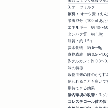
3. オーツミルク
原料：
オーツ麦（えん
栄養成分（100ml あ
エネルギー：約 40〜60k
タンパク質：約 1.0g
脂質：約 1.5g
炭水化物：約 6〜9g
食物繊維：約 0.5〜1.0
β-グルカン：約 0.3〜0.
味の特徴
穀物由来のほのかな甘
使われることも多いで
期待できる効果
腸内環境の改善
：β-
コレステロール値の低