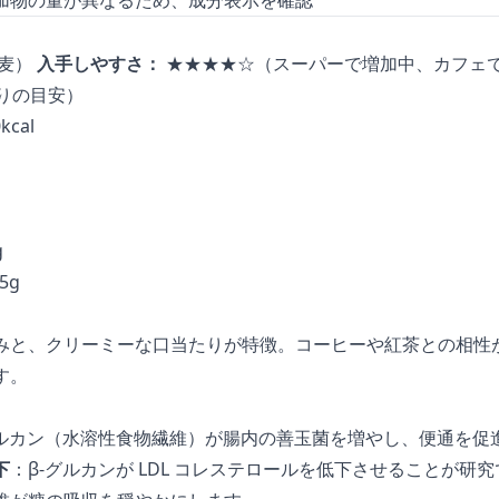
麦）
入手しやすさ：
★★★★☆（スーパーで増加中、カフェ
たりの目安）
cal
g
5g
みと、クリーミーな口当たりが特徴。コーヒーや紅茶との相性
す。
グルカン（水溶性食物繊維）が腸内の善玉菌を増やし、便通を促
下
：β-グルカンが LDL コレステロールを低下させることが研