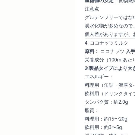
血糖値の安定
：食物繊
注意点
グルテンフリーではな
炭水化物が多めなので
個人差がありますが、
4. ココナッツミルク
原料：
ココナッツ
入
栄養成分（100mlあ
※製品タイプにより大
エネルギー：
料理用（缶詰・濃厚タイプ
飲料用（ドリンクタイプ）
タンパク質：約2.0g
脂質：
料理用：約15〜20g
飲料用：約3〜5g