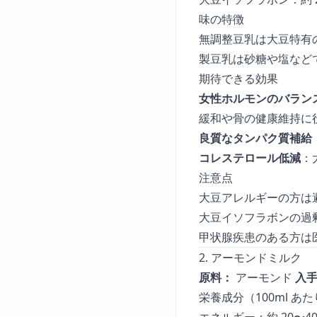
味の特徴
無調整豆乳は大豆特有
製豆乳は砂糖や塩など
期待できる効果
女性ホルモンのバラン
緩和や骨の健康維持に
良質なタンパク質補給
コレステロール低減
：
注意点
大豆アレルギーの方は
大豆イソフラボンの過剰摂
甲状腺疾患のある方は
2. アーモンドミルク
原料：
アーモンド
入
栄養成分（100ml あ
エネルギー：約 20〜40k