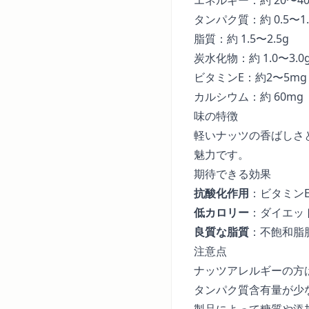
タンパク質：約 0.5〜1.
脂質：約 1.5〜2.5g
炭水化物：約 1.0〜3.0
ビタミンE：約2〜5m
カルシウム：約 60m
味の特徴
軽いナッツの香ばしさ
魅力です。
期待できる効果
抗酸化作用
：ビタミン
低カロリー
：ダイエッ
良質な脂質
：不飽和脂
注意点
ナッツアレルギーの方
タンパク質含有量が少
製品によって糖質や添