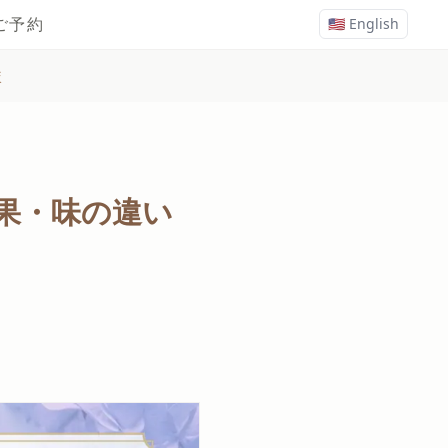
ご予約
🇺🇸 English
較
果・味の違い