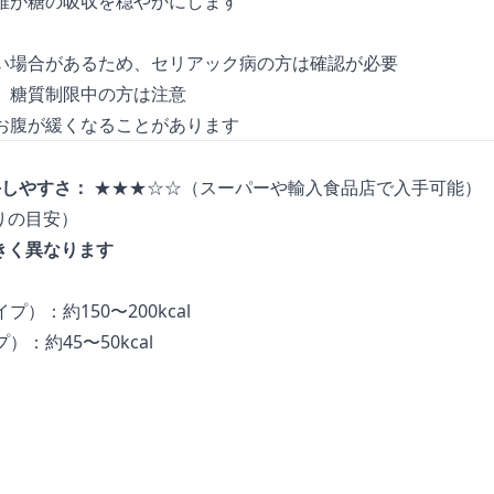
維が糖の吸収を穏やかにします
い場合があるため、セリアック病の方は確認が必要
、糖質制限中の方は注意
お腹が緩くなることがあります
手しやすさ：
★★★☆☆（スーパーや輸入食品店で入手可能）
たりの目安）
きく異なります
）：約150〜200kcal
：約45〜50kcal