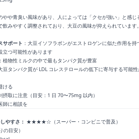
のやや青臭い風味があり、人によっては「クセが強い」と感じ
で飲みやすく調整されており、大豆の風味が抑えられています
スサポート
：大豆イソフラボンがエストロゲンに似た作用を持
役立つ可能性があります
：植物性ミルクの中で最もタンパク質が豊富
大豆タンパク質が LDL コレステロールの低下に寄与する可能
避ける
取に注意（目安：1 日 70〜75mg 以内）
医師に相談を
手しやすさ：
★★★★☆（スーパー・コンビニで普及）
たりの目安）
cal