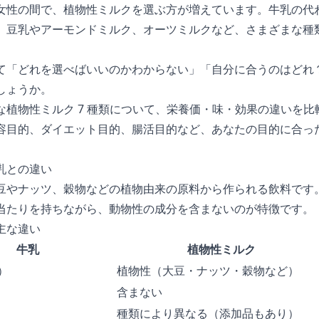
女性の間で、植物性ミルクを選ぶ方が増えています。牛乳の代
、豆乳やアーモンドミルク、オーツミルクなど、さまざまな種
て「どれを選べばいいのかわからない」「自分に合うのはどれ
しょうか。
な植物性ミルク 7 種類について、栄養価・味・効果の違いを
容目的、ダイエット目的、腸活目的など、あなたの目的に合った
。
乳との違い
豆やナッツ、穀物などの植物由来の原料から作られる飲料です
当たりを持ちながら、動物性の成分を含まないのが特徴です。
主な違い
牛乳
植物性ミルク
）
植物性（大豆・ナッツ・穀物など）
含まない
種類により異なる（添加品もあり）