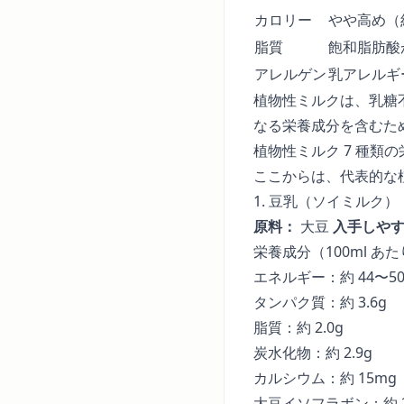
カロリー
やや高め（約6
脂質
飽和脂肪酸
アレルゲン
乳アレルギ
植物性ミルクは、乳糖
なる栄養成分を含むた
植物性ミルク 7 種類
ここからは、代表的な
1. 豆乳（ソイミルク）
原料：
大豆
入手しや
栄養成分（100ml あ
エネルギー：約 44〜50k
タンパク質：約 3.6g
脂質：約 2.0g
炭水化物：約 2.9g
カルシウム：約 15m
大豆イソフラボン：約 2