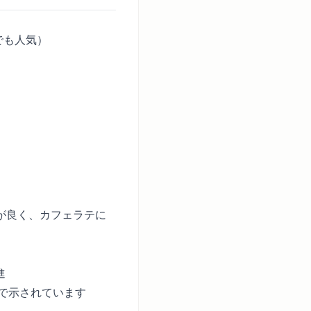
でも人気）
が良く、カフェラテに
進
究で示されています