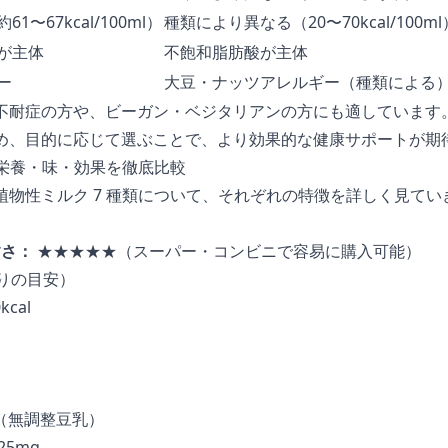
1〜67kcal/100ml）
種類により異なる（20〜70kcal/100ml
が主体
不飽和脂肪酸が主体
ー
大豆・ナッツアレルギー（種類による
不耐症の方や、ビーガン・ベジタリアンの方にも適しています
め、目的に応じて選ぶことで、より効果的な健康サポートが期
の栄養・味・効果を徹底比較
植物性ミルク 7 種類について、それぞれの特徴を詳しく見てい
すさ：
★★★★★（スーパー・コンビニで容易に購入可能）
たりの目安）
cal
g（無調整豆乳）
5mg