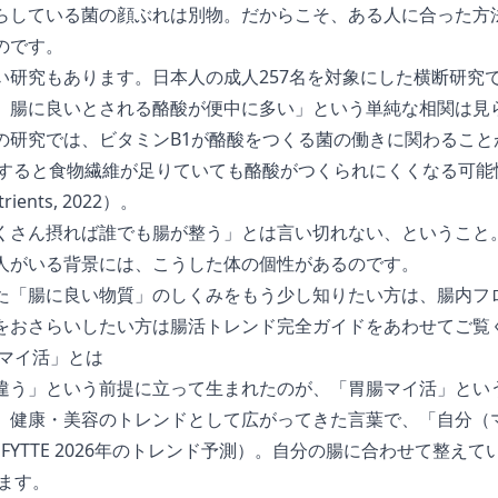
らしている菌の顔ぶれは別物。だからこそ、ある人に合った方
のです。
い研究もあります。日本人の成人257名を対象にした横断研究
、腸に良いとされる酪酸が便中に多い」という単純な相関は見
の研究では、ビタミンB1が酪酸をつくる菌の働きに関わること
足すると食物繊維が足りていても酪酸がつくられにくくなる可能
rients, 2022
）。
くさん摂れば誰でも腸が整う」とは言い切れない、ということ
人がいる背景には、こうした体の個性があるのです。
た「腸に良い物質」のしくみをもう少し知りたい方は、
腸内フ
をおさらいしたい方は
腸活トレンド完全ガイド
をあわせてご覧
腸マイ活」とは
違う」という前提に立って生まれたのが、「胃腸マイ活」とい
、健康・美容のトレンドとして広がってきた言葉で、「自分（
:
FYTTE 2026年のトレンド予測
）。自分の腸に合わせて整えて
います。