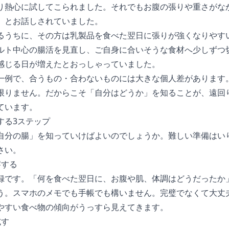
り熱心に試してこられました。それでもお腹の張りや重さがな
」とお話しされていました。
るうちに、その方は乳製品を食べた翌日に張りが強くなりやす
ルト中心の腸活を見直し、ご自身に合いそうな食材へ少しずつ
感じる日が増えたとおっしゃっていました。
一例で、合うもの・合わないものには大きな個人差があります
限りません。だからこそ「自分はどうか」を知ることが、遠回
ています。
する3ステップ
自分の腸」を知っていけばよいのでしょうか。難しい準備はい
さい。
察する
録です。「何を食べた翌日に、お腹や肌、体調はどうだったか」
う。スマホのメモでも手帳でも構いません。完璧でなくて大丈
やすい食べ物の傾向がうっすら見えてきます。
試す