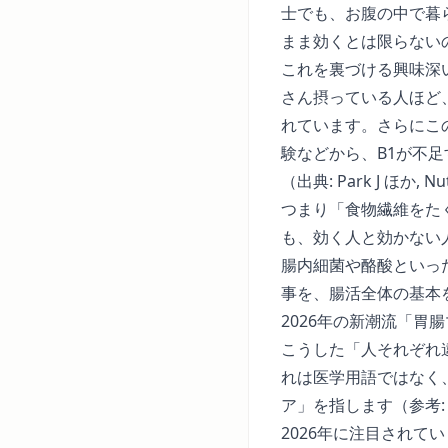
士でも、お腹の中で暮
まま効くとは限らない
これを裏づける興味深
さん摂っている人ほど
れています。さらにこ
験などから、B1が不
（出典:
Park J ほか, Nut
つまり「食物繊維をた
も、効く人と効かない
腸内細菌や酪酸といっ
事
を、腸活全体の基本
2026年の新潮流「胃
こうした「人それぞれ
れは医学用語ではなく
ア」を指します（参考
2026年に注目されて