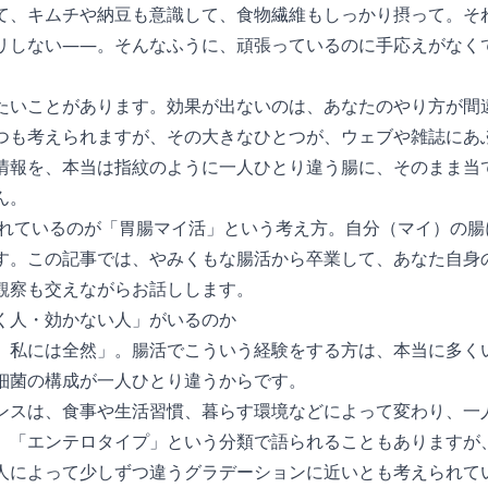
て、キムチや納豆も意識して、食物繊維もしっかり摂って。そ
リしない——。そんなふうに、頑張っているのに手応えがなく
。
たいことがあります。効果が出ないのは、あなたのやり方が間
つも考えられますが、その大きなひとつが、ウェブや雑誌にあ
情報を、本当は指紋のように一人ひとり違う腸に、そのまま当
ん。
目されているのが「胃腸マイ活」という考え方。自分（マイ）の
す。この記事では、やみくもな腸活から卒業して、あなた自身
観察も交えながらお話しします。
く人・効かない人」がいるのか
、私には全然」。腸活でこういう経験をする方は、本当に多く
細菌の構成が一人ひとり違うからです。
ンスは、食事や生活習慣、暮らす環境などによって変わり、一
。「エンテロタイプ」という分類で語られることもありますが
人によって少しずつ違うグラデーションに近いとも考えられて