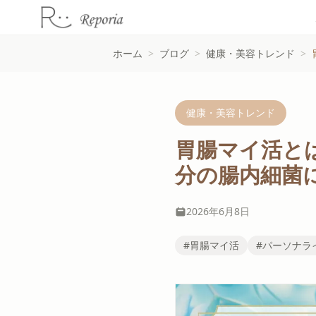
ホーム
>
ブログ
>
健康・美容トレンド
>
健康・美容トレンド
胃腸マイ活とは
分の腸内細菌に
2026年6月8日
#胃腸マイ活
#パーソナラ