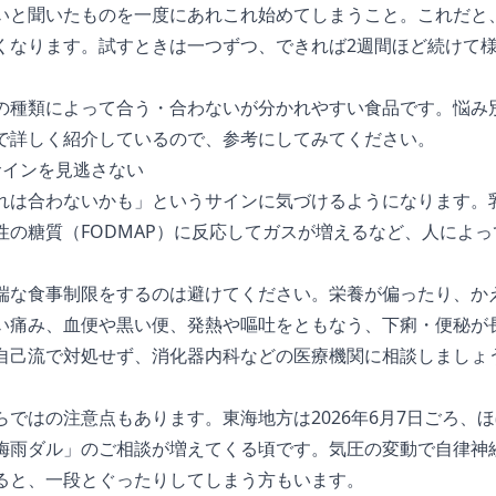
いと聞いたものを一度にあれこれ始めてしまうこと。これだと
くなります。試すときは一つずつ、できれば2週間ほど続けて
の種類によって合う・合わないが分かれやすい食品です。悩み
で詳しく紹介しているので、参考にしてみてください。
サインを見逃さない
れは合わないかも」というサインに気づけるようになります。
性の糖質（FODMAP）に反応してガスが増えるなど、人によ
端な食事制限をするのは避けてください。栄養が偏ったり、か
い痛み、血便や黒い便、発熱や嘔吐をともなう、下痢・便秘が
自己流で対処せず、消化器内科などの医療機関に相談しましょ
ではの注意点もあります。東海地方は2026年6月7日ごろ、
梅雨ダル」のご相談が増えてくる頃です。気圧の変動で自律神
ると、一段とぐったりしてしまう方もいます。