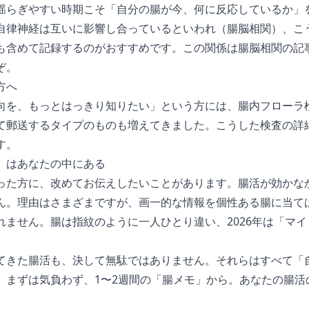
揺らぎやすい時期こそ「自分の腸が今、何に反応しているか」
自律神経は互いに影響し合っているといわれ（腸脳相関）、こ
も含めて記録するのがおすすめです。この関係は
腸脳相関の記
ぞ。
方へ
向を、もっとはっきり知りたい」という方には、腸内フローラ
て郵送するタイプのものも増えてきました。こうした検査の詳
す。
」はあなたの中にある
った方に、改めてお伝えしたいことがあります。腸活が効かな
ん。理由はさまざまですが、画一的な情報を個性ある腸に当て
れません。腸は指紋のように一人ひとり違い、2026年は「マ
てきた腸活も、決して無駄ではありません。それらはすべて「
。まずは気負わず、1〜2週間の「腸メモ」から。あなたの腸活