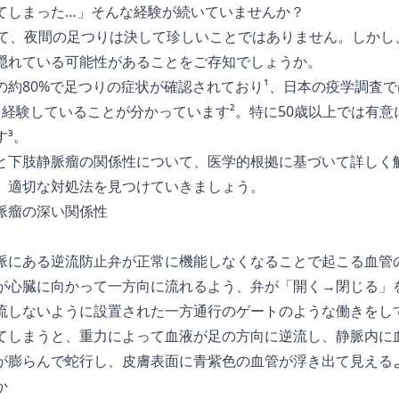
てしまった…」そんな経験が続いていませんか？
って、夜間の足つりは決して珍しいことではありません。しかし
隠れている可能性があることをご存知でしょうか。
約80%で足つりの症状が確認されており¹、日本の疫学調査で
を経験していることが分かっています²。特に50歳以上では有
す³。
と下肢静脈瘤の関係性について、医学的根拠に基づいて詳しく
、適切な対処法を見つけていきましょう。
脈瘤の深い関係性
脈にある逆流防止弁が正常に機能しなくなることで起こる血管
が心臓に向かって一方向に流れるよう、弁が「開く→閉じる」
流しないように設置された一方通行のゲートのような働きをし
てしまうと、重力によって血液が足の方向に逆流し、静脈内に
が膨らんで蛇行し、皮膚表面に青紫色の血管が浮き出て見える
か