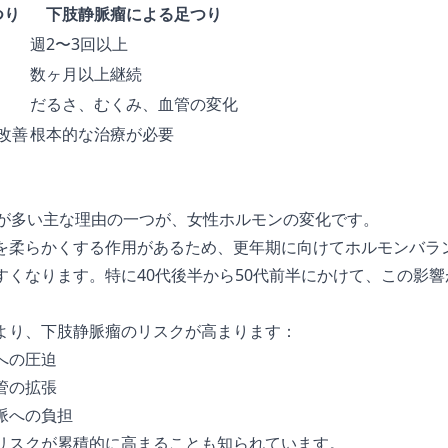
つり
下肢静脈瘤による足つり
週2〜3回以上
数ヶ月以上継続
だるさ、むくみ、血管の変化
改善
根本的な治療が必要
瘤が多い主な理由の一つが、女性ホルモンの変化です。
を柔らかくする作用があるため、更年期に向けてホルモンバラ
すくなります。特に40代後半から50代前半にかけて、この影
より、下肢静脈瘤のリスクが高まります：
への圧迫
管の拡張
脈への負担
リスクが累積的に高まることも知られています。