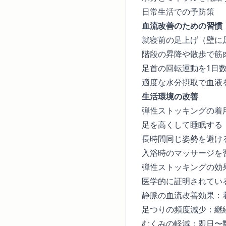
日常生活での予防策
血流改善のための習慣
就寝前の足上げ（壁に足
階段の昇降や散歩で筋
足首の回転運動を1日
適度な水分摂取で血液
生活環境の改善
弾性ストッキングの着用
足を高くして睡眠する
長時間同じ姿勢を避け
入浴時のマッサージを
弾性ストッキングの効
医学的に証明されている
静脈の血流改善効果：
足つりの頻度減少：継
むくみの軽減：即日〜