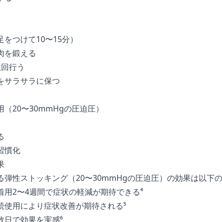
をつけて10〜15分）
肉を鍛える
数回行う
をサラサラに保つ
（20〜30mmHgの圧迫圧）
る
習慣化
果
弾性ストッキング（20〜30mmHgの圧迫圧）の効果は以下
着用2〜4週間で症状の軽減が期待できる⁴
続使用により症状改善が期待される⁵
数日で効果を実感⁶