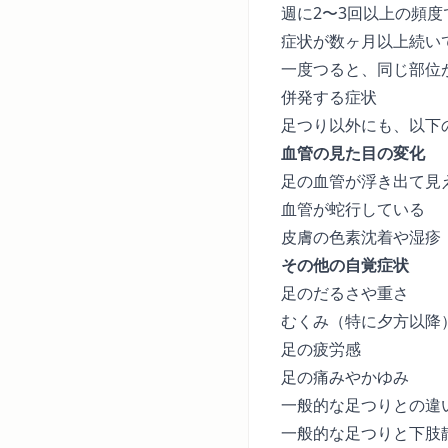
週に2〜3回以上の頻度
症状が数ヶ月以上続い
一度つると、同じ部位
併発する症状
足つり以外にも、以下
血管の見た目の変化
足の血管が浮き出て見
血管が蛇行している
皮膚の色素沈着や湿疹
その他の自覚症状
足のだるさや重さ
むくみ（特に夕方以降
足の疲労感
足の痛みやかゆみ
一般的な足つりとの違
一般的な足つりと下肢