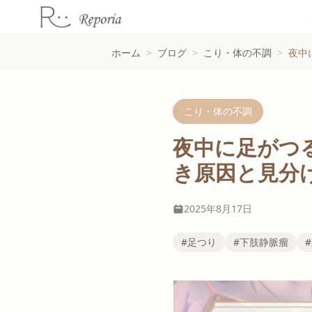
ホーム
>
ブログ
>
こり・体の不調
>
夜中
こり・体の不調
夜中に足がつ
き原因と見分
2025年8月17日
#足つり
#下肢静脈瘤