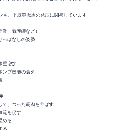
ーンも、下肢静脈瘤の発症に関与しています：
売業、看護師など）
りっぱなしの姿勢
体重増加
ポンプ機能の衰え
策
時
して、つった筋肉を伸ばす
血流を促す
温める
する