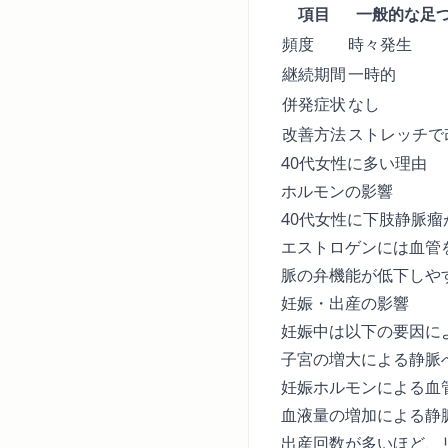
項目
一般的な足
頻度
時々発生
継続期間
一時的
併発症状
なし
改善方法
ストレッチで
40代女性に多い理由
ホルモンの影響
40代女性に下肢静脈
エストロゲンには血管
脈の弁機能が低下しや
妊娠・出産の影響
妊娠中は以下の要因に
子宮の増大による静脈
妊娠ホルモンによる血
血液量の増加による静
出産回数が多いほど、