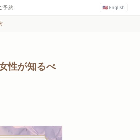
ご予約
🇺🇸 English
方
代女性が知るべ