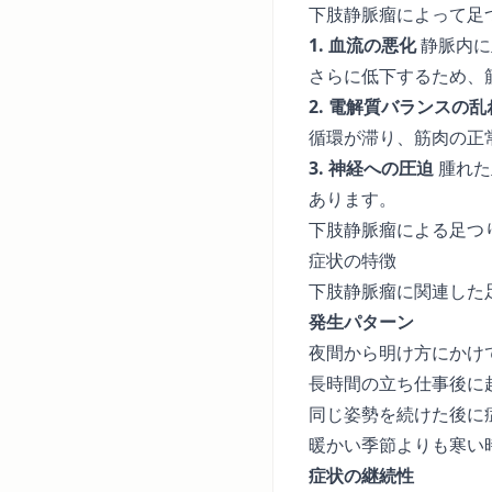
下肢静脈瘤によって足
1. 血流の悪化
静脈内に
さらに低下するため、
2. 電解質バランスの乱
循環が滞り、筋肉の正
3. 神経への圧迫
腫れた
あります。
下肢静脈瘤による足つ
症状の特徴
下肢静脈瘤に関連した
発生パターン
夜間から明け方にかけ
長時間の立ち仕事後に
同じ姿勢を続けた後に
暖かい季節よりも寒い
症状の継続性