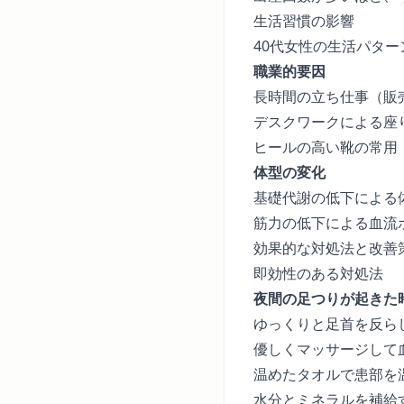
生活習慣の影響
40代女性の生活パタ
職業的要因
長時間の立ち仕事（販
デスクワークによる座
ヒールの高い靴の常用
体型の変化
基礎代謝の低下による
筋力の低下による血流
効果的な対処法と改善
即効性のある対処法
夜間の足つりが起きた
ゆっくりと足首を反ら
優しくマッサージして
温めたタオルで患部を
水分とミネラルを補給