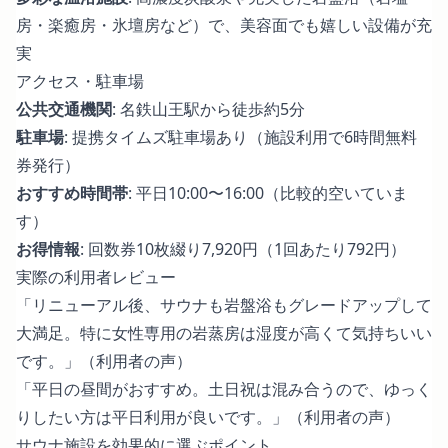
房・楽癒房・氷壇房など）で、美容面でも嬉しい設備が充
実
アクセス・駐車場
公共交通機関
: 名鉄山王駅から徒歩約5分
駐車場
: 提携タイムズ駐車場あり（施設利用で6時間無料
券発行）
おすすめ時間帯
: 平日10:00〜16:00（比較的空いていま
す）
お得情報
: 回数券10枚綴り7,920円（1回あたり792円）
実際の利用者レビュー
「リニューアル後、サウナも岩盤浴もグレードアップして
大満足。特に女性専用の岩蒸房は湿度が高くて気持ちいい
です。」（利用者の声）
「平日の昼間がおすすめ。土日祝は混み合うので、ゆっく
りしたい方は平日利用が良いです。」（利用者の声）
サウナ施設を効果的に選ぶポイント