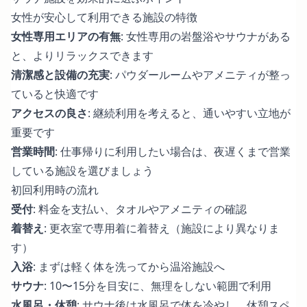
女性が安心して利用できる施設の特徴
女性専用エリアの有無
: 女性専用の岩盤浴やサウナがある
と、よりリラックスできます
清潔感と設備の充実
: パウダールームやアメニティが整っ
ていると快適です
アクセスの良さ
: 継続利用を考えると、通いやすい立地が
重要です
営業時間
: 仕事帰りに利用したい場合は、夜遅くまで営業
している施設を選びましょう
初回利用時の流れ
受付
: 料金を支払い、タオルやアメニティの確認
着替え
: 更衣室で専用着に着替え（施設により異なりま
す）
入浴
: まずは軽く体を洗ってから温浴施設へ
サウナ
: 10〜15分を目安に、無理をしない範囲で利用
水風呂・休憩
: サウナ後は水風呂で体を冷やし、休憩スペ