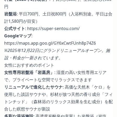
円
岩盤浴
: 平日700円、土日祝800円（入浴料別途。平日は合
計1,580円が目安）
公式サイト
:
https://super-sentou.com/
Googleマップ
:
https://maps.app.goo.gl/GY6xCwtFUnh8p74Z6
※2025年12月22日にグランドリニューアルオープン。施
設・料金が一新されています。
女性におすすめのポイント
女性専用岩盤浴「岩蒸房」
: 湿度の高い女性専用エリア
で、プライベートな空間でリラックスできます
リニューアルで進化したサウナ
: 高価な天然木「ケロ」を
使用した談話サウナや、杉材が放つ天然の香り成分「フィ
トンチッド」（森林浴のリラックス効果を生む成分）を配
合した瞑想サウナが新設
多彩な温浴施設
: 高濃度炭酸泉や充実した岩盤浴（岩塩