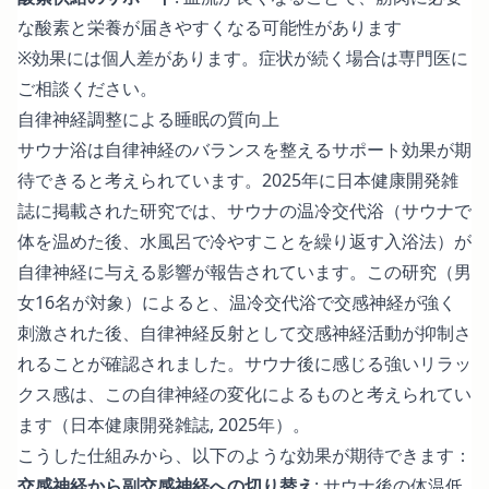
な酸素と栄養が届きやすくなる可能性があります
※効果には個人差があります。症状が続く場合は専門医に
ご相談ください。
自律神経調整による睡眠の質向上
サウナ浴は自律神経のバランスを整えるサポート効果が期
待できると考えられています。2025年に日本健康開発雑
誌に掲載された研究では、サウナの温冷交代浴（サウナで
体を温めた後、水風呂で冷やすことを繰り返す入浴法）が
自律神経に与える影響が報告されています。この研究（男
女16名が対象）によると、温冷交代浴で交感神経が強く
刺激された後、自律神経反射として交感神経活動が抑制さ
れることが確認されました。サウナ後に感じる強いリラッ
クス感は、この自律神経の変化によるものと考えられてい
ます（
日本健康開発雑誌, 2025年
）。
こうした仕組みから、以下のような効果が期待できます：
交感神経から副交感神経への切り替え
: サウナ後の体温低