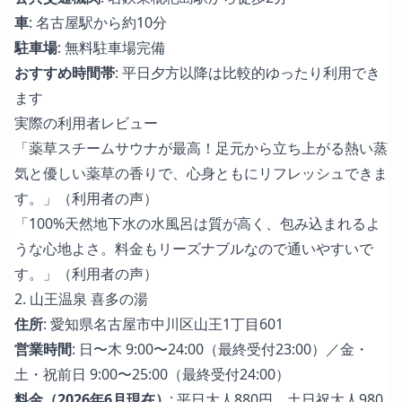
車
: 名古屋駅から約10分
駐車場
: 無料駐車場完備
おすすめ時間帯
: 平日夕方以降は比較的ゆったり利用でき
ます
実際の利用者レビュー
「薬草スチームサウナが最高！足元から立ち上がる熱い蒸
気と優しい薬草の香りで、心身ともにリフレッシュできま
す。」（利用者の声）
「100%天然地下水の水風呂は質が高く、包み込まれるよ
うな心地よさ。料金もリーズナブルなので通いやすいで
す。」（利用者の声）
2. 山王温泉 喜多の湯
住所
: 愛知県名古屋市中川区山王1丁目601
営業時間
: 日〜木 9:00〜24:00（最終受付23:00）／金・
土・祝前日 9:00〜25:00（最終受付24:00）
料金（2026年6月現在）
: 平日大人880円、土日祝大人980