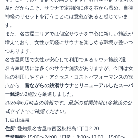
条件だからこそ、サウナで定期的に体を芯から温め、自律
神経のリセットを行うことには意義があると感じていま
す。
また、名古屋エリアでは個室サウナを中心に新しい施設が
増えており、女性が気軽にサウナを楽しめる環境が整いつ
つあります。
名古屋周辺で女性が安心して利用できるサウナ施設2選
名古屋周辺には多くのサウナ施設がありますが、今回は女
性の利用しやすさ・アクセス・コストパフォーマンスの観
点から、
昔ながらの銭湯サウナ
と
リニューアルしたスーパ
ー銭湯
の2施設を厳選しました。
2026年6月時点の情報です。最新の営業情報は各施設の公
式サイトでご確認ください。
1. 白山温泉
住所
: 愛知県名古屋市西区枇杷島1丁目2-20
営業時間
: 15:00〜24:00（日曜：8:00〜12:00、15:00〜