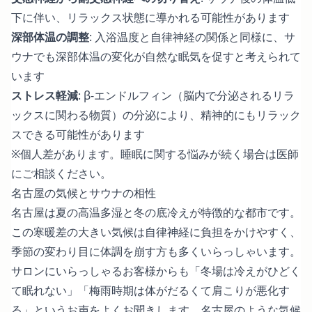
下に伴い、リラックス状態に導かれる可能性があります
深部体温の調整
:
入浴温度と自律神経の関係
と同様に、サ
ウナでも深部体温の変化が自然な眠気を促すと考えられて
います
ストレス軽減
: β-エンドルフィン（脳内で分泌されるリラ
ックスに関わる物質）の分泌により、精神的にもリラック
スできる可能性があります
※個人差があります。睡眠に関する悩みが続く場合は医師
にご相談ください。
名古屋の気候とサウナの相性
名古屋は夏の高温多湿と冬の底冷えが特徴的な都市です。
この寒暖差の大きい気候は自律神経に負担をかけやすく、
季節の変わり目に体調を崩す方も多くいらっしゃいます。
サロンにいらっしゃるお客様からも「冬場は冷えがひどく
て眠れない」「梅雨時期は体がだるくて肩こりが悪化す
る」というお声をよくお聞きします。名古屋のような気候