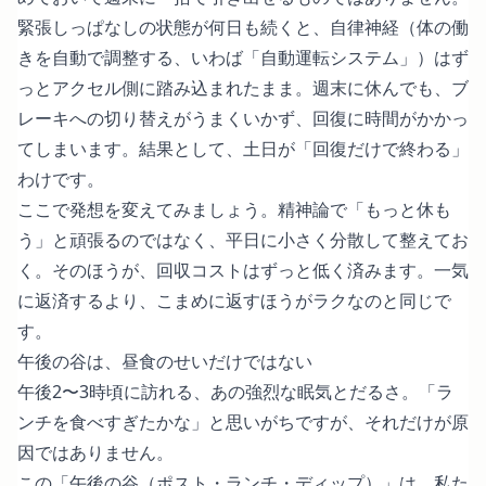
緊張しっぱなしの状態が何日も続くと、自律神経（体の働
きを自動で調整する、いわば「自動運転システム」）はず
っとアクセル側に踏み込まれたまま。週末に休んでも、ブ
レーキへの切り替えがうまくいかず、回復に時間がかかっ
てしまいます。結果として、土日が「回復だけで終わる」
わけです。
ここで発想を変えてみましょう。精神論で「もっと休も
う」と頑張るのではなく、平日に小さく分散して整えてお
く。そのほうが、回収コストはずっと低く済みます。一気
に返済するより、こまめに返すほうがラクなのと同じで
す。
午後の谷は、昼食のせいだけではない
午後2〜3時頃に訪れる、あの強烈な眠気とだるさ。「ラ
ンチを食べすぎたかな」と思いがちですが、それだけが原
因ではありません。
この「午後の谷（ポスト・ランチ・ディップ）」は、私た