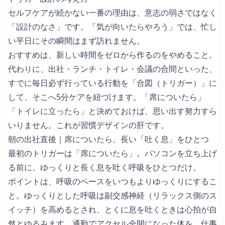
セルフケアが続かない一番の理由は、意志の弱さではなく
「設計のなさ」です。「気が向いたらやろう」では、忙し
い平日にその瞬間はまず訪れません。
おすすめは、新しい時間をゼロから作るのをやめること。
代わりに、出社・ランチ・トイレ・会議の合間といった、
すでに毎日必ず行っている行動を「合図（トリガー）」に
して、そこへ5分ケアを紐づけます。「席についたら」
「トイレに立ったら」と決めておけば、思い出す努力すら
いりません。これが習慣デザインの肝です。
朝の出社直後｜席についたら、長い「吐く息」をひとつ
最初のトリガーは「席についたら」。パソコンを立ち上げ
る前に、ゆっくりと長く息を吐く呼吸をひとつだけ。
ポイントは、呼吸のペースをいつもよりゆっくりにするこ
と。ゆっくりとした呼吸は副交感神経（リラックス側のス
イッチ）を高めるとされ、とくに息を吐くときは心拍が自
然とゆるみます。通勤でアクセル全開になった体を、仕事