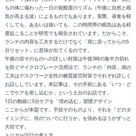
ちの体に備わった一日の覚醒度のリズム（午後に自然と眠
気が高まる波）によるものでもあります。実際、昼食を軽
くしても、あるいは抜いても、この時間帯の眠気はある程
度起こることが
研究でも報告されています
。だからこそ、
ランチの内容を工夫するだけでなく「席に戻ってからの5
分リセット」に意味が出てくるのです。
午後の谷そのものへの詳しい対策は
午後3時の集中力切れ
を防ぐマイクロブレーク活用法
で、ランチの「内容」側の
工夫は
デスクワーク女性の糖質疲労対策
でそれぞれ詳しく
お話ししています。本記事は、その手前にある「いつ・ど
こでケアを差し込むか」という土台のお話です。
1日の動線に5分ケアを「埋め込む」習慣デザイン
ここからが本題です。手技そのものより、それを「どのタ
イミングに、何のついでに行うか」を決めるほうがずっと
大切です。
トリガー設計の考え方