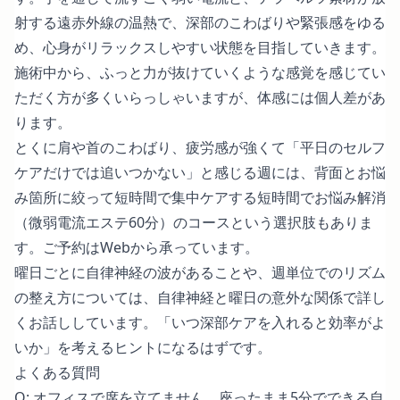
射する遠赤外線の温熱で、深部のこわばりや緊張感をゆる
め、心身がリラックスしやすい状態を目指していきます。
施術中から、ふっと力が抜けていくような感覚を感じてい
ただく方が多くいらっしゃいますが、体感には個人差があ
ります。
とくに肩や首のこわばり、疲労感が強くて「平日のセルフ
ケアだけでは追いつかない」と感じる週には、背面とお悩
み箇所に絞って短時間で集中ケアする
短時間でお悩み解消
（微弱電流エステ60分）のコース
という選択肢もありま
す。ご予約はWebから承っています。
曜日ごとに自律神経の波があることや、週単位でのリズム
の整え方については、
自律神経と曜日の意外な関係
で詳し
くお話ししています。「いつ深部ケアを入れると効率がよ
いか」を考えるヒントになるはずです。
よくある質問
Q: オフィスで席を立てません。座ったまま5分でできる自