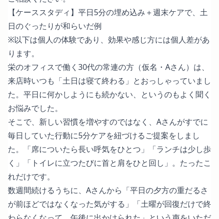
【ケーススタディ】平日5分の埋め込み＋週末ケアで、土
日のぐったりが和らいだ例
※以下は個人の体験であり、効果や感じ方には個人差があ
ります。
栄のオフィスで働く30代の常連の方（仮名・Aさん）は、
来店時いつも「土日は寝て終わる」とおっしゃっていまし
た。平日に何かしようにも続かない、というのもよく聞く
お悩みでした。
そこで、新しい習慣を増やすのではなく、Aさんがすでに
毎日していた行動に5分ケアを紐づけるご提案をしまし
た。「席についたら長い呼気をひとつ」「ランチは少し歩
く」「トイレに立つたびに首と肩をひと回し」。たったこ
れだけです。
数週間続けるうちに、Aさんから「平日の夕方の重だるさ
が前ほどではなくなった気がする」「土曜が回復だけで終
わらなくなって、午後に出かけられた」という声をいただ