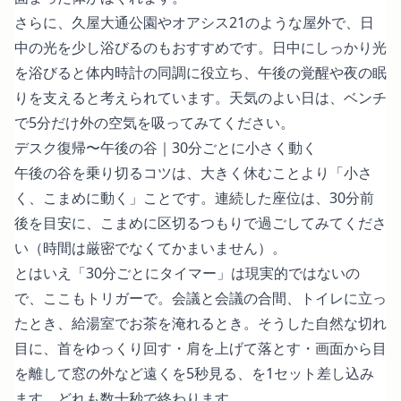
さらに、久屋大通公園やオアシス21のような屋外で、日
中の光を少し浴びるのもおすすめです。日中にしっかり光
を浴びると体内時計の同調に役立ち、午後の覚醒や夜の眠
りを支えると考えられています。天気のよい日は、ベンチ
で5分だけ外の空気を吸ってみてください。
デスク復帰〜午後の谷｜30分ごとに小さく動く
午後の谷を乗り切るコツは、大きく休むことより「小さ
く、こまめに動く」ことです。連続した座位は、30分前
後を目安に、こまめに区切るつもりで過ごしてみてくださ
い（時間は厳密でなくてかまいません）。
とはいえ「30分ごとにタイマー」は現実的ではないの
で、ここもトリガーで。会議と会議の合間、トイレに立っ
たとき、給湯室でお茶を淹れるとき。そうした自然な切れ
目に、首をゆっくり回す・肩を上げて落とす・画面から目
を離して窓の外など遠くを5秒見る、を1セット差し込み
ます。どれも数十秒で終わります。