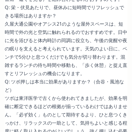
Q: 栄・伏見あたりで、昼休みに短時間でリフレッシュで
きる場所はありますか？
久屋大通公園やオアシス21のような屋外スペースは、短
時間で外の光と空気に触れられるのでおすすめです。日中
に光を浴びると体内時計の同調に役立ち、午後の覚醒や夜
の眠りを支えると考えられています。天気のよい日に、ベ
ンチで5分ひと息つくだけでも気分が切り替わります。混
雑するランチの待ち時間や移動も、「歩く休憩」と捉え直
すとリフレッシュの機会になります。
Q: ツボ押しは本当に効果がありますか？（合谷・風池な
ど）
ツボは東洋医学で古くから使われてきましたが、効果を明
確に断定できるほどの根拠が揃っているわけではありませ
ん。「必ず効く」ものとして期待するより、ひと息つくき
っかけ、リラックスの一助として、気持ちよいと感じる程
度に軽く取り入れるのがよいでしょう。強く押し込む必要