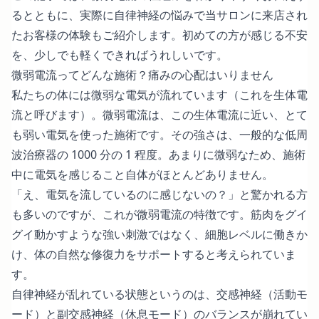
るとともに、実際に自律神経の悩みで当サロンに来店され
たお客様の体験もご紹介します。初めての方が感じる不安
を、少しでも軽くできればうれしいです。
微弱電流ってどんな施術？痛みの心配はいりません
私たちの体には微弱な電気が流れています（これを生体電
流と呼びます）。微弱電流は、この生体電流に近い、とて
も弱い電気を使った施術です。その強さは、一般的な低周
波治療器の 1000 分の 1 程度。あまりに微弱なため、施術
中に電気を感じること自体がほとんどありません。
「え、電気を流しているのに感じないの？」と驚かれる方
も多いのですが、これが微弱電流の特徴です。筋肉をグイ
グイ動かすような強い刺激ではなく、細胞レベルに働きか
け、体の自然な修復力をサポートすると考えられていま
す。
自律神経が乱れている状態というのは、交感神経（活動モ
ード）と副交感神経（休息モード）のバランスが崩れてい