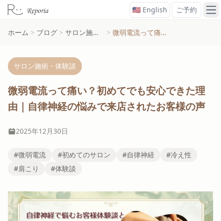
🇺🇸 English
ご予約
メ
ホーム
>
ブログ
>
サロン施術・体験談
>
微弱電流って痛い？初めてでも安心できた理由｜自律神経の悩みで来店されたお客様の声
サロン施術・体験談
微弱電流って痛い？初めてでも安心できた理
由｜自律神経の悩みで来店されたお客様の声
2025年12月30日
#微弱電流
#初めてのサロン
#自律神経
#冷え性
#肩こり
#体験談