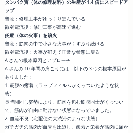
タンパク質（体の修理材料）の生産が 1.4 倍にスピードア
ップ
普段：修理工事がゆっくり進んでいる
微弱電流後：修理工事が高速で進む
炎症（体の火事）を鎮火
普段：筋肉の中で小さな火事がくすぶり続ける
微弱電流後：火事が消えて正常な状態に戻る
A さんの根本原因とアプローチ
A さんの 10 年間の肩こりには、以下の 3 つの根本原因が
ありました：
1. 筋膜の癒着（ラップフィルムがくっついたような状
態）
長時間同じ姿勢により、筋肉を包む筋膜同士がくっつい
て、筋肉が自由に動けない状態になっていました。
2. 血流不良（宅配便の大渋滞のような状態）
ガチガチの筋肉が血管を圧迫し、酸素と栄養が筋肉に届か