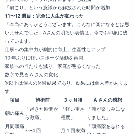
「肩こり」という意識から解放された時間が増加
11〜12 週目：完全に人生が変わった
「本当にありがとうございます。こんなに楽になるとは思
いませんでした」Aさんの明るい表情は、今でも印象に残
っています。
仕事への集中力が劇的に向上、生産性もアップ
10 年ぶりに軽いスポーツ活動を再開
家族への当たりも減り、家庭が明るくなった
数字で見る A さんの変化
※以下は個人の体験結果であり、効果には個人差がありま
す
項目
施術前
3 ヶ月後
A さんの感想
「起きた瞬間か
「軽い重さ
「朝が楽しみにな
朝の痛み
ら激痛」
程度」
りました」
月間頭痛
「頭痛薬を忘れる
3〜4 回
月 1 回未満