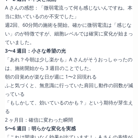
A さんの感想：「微弱電流って何も感じないんですね。本
当に効いているのか不安でした」
週2回、60分間の施術を開始。確かに微弱電流は「感じな
い」のが特徴ですが、細胞レベルでは確実に変化が始まっ
ていました。
3〜4 週目：小さな希望の光
「あれ？今朝は少し楽かも」A さんがそうおっしゃったの
は、施術開始から 3 週目のことでした。
朝の目覚めが楽な日が週に 1〜2 回現れる
ふと気づくと、無意識に行っていた肩回し動作の回数が減
っている
「もしかして、効いているのかも？」という期待が芽生え
る
2 ヶ月目：確信に変わった瞬間
5〜6 週目：明らかな変化を実感
「これは間違いなく効果が出ています！」A さんの表情が