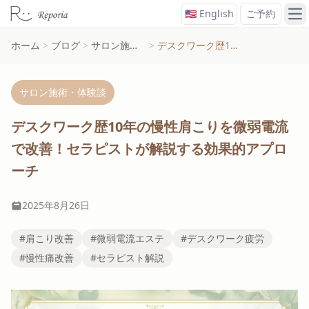
🇺🇸 English
ご予約
メ
ホーム
>
ブログ
>
サロン施術・体験談
>
デスクワーク歴10年の慢性肩こりを微弱電流で改善！セラピストが解説する効果的アプローチ
サロン施術・体験談
デスクワーク歴10年の慢性肩こりを微弱電流
で改善！セラピストが解説する効果的アプロ
ーチ
2025年8月26日
#肩こり改善
#微弱電流エステ
#デスクワーク疲労
#慢性痛改善
#セラピスト解説