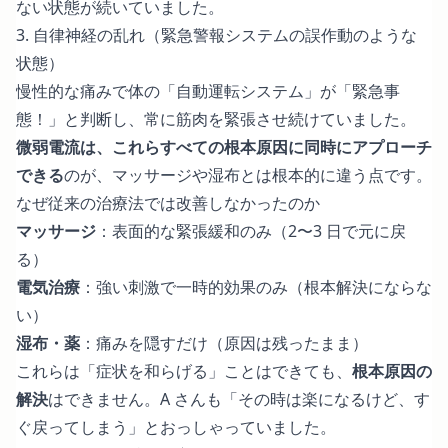
ない状態が続いていました。
3. 自律神経の乱れ（緊急警報システムの誤作動のような
状態）
慢性的な痛みで体の「自動運転システム」が「緊急事
態！」と判断し、常に筋肉を緊張させ続けていました。
微弱電流は、これらすべての根本原因に同時にアプローチ
できる
のが、マッサージや湿布とは根本的に違う点です。
なぜ従来の治療法では改善しなかったのか
マッサージ
：表面的な緊張緩和のみ（2〜3 日で元に戻
る）
電気治療
：強い刺激で一時的効果のみ（根本解決にならな
い）
湿布・薬
：痛みを隠すだけ（原因は残ったまま）
これらは「症状を和らげる」ことはできても、
根本原因の
解決
はできません。A さんも「その時は楽になるけど、す
ぐ戻ってしまう」とおっしゃっていました。