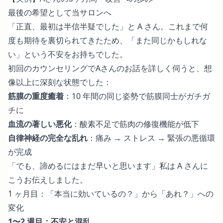
最後の希望として当サロンへ
「正直、最初は半信半疑でした」と A さん。これまで何
度も期待を裏切られてきたため、「また同じかもしれな
い」という不安をお持ちでした。
初回のカウンセリングでAさんのお話を詳しく伺うと、想
像以上に深刻な状態でした：
筋膜の重度癒着
：10 年間の同じ姿勢で筋膜同士がガチガ
チに
血流の著しい悪化
：酸素不足で筋肉の修復機能が低下
自律神経の完全な乱れ
：痛み → ストレス → 緊張の悪循環
が完成
「でも、諦めるにはまだ早いと思います」私は A さんに
こうお伝えしました。
1 ヶ月目：「本当に効いているの？」から「あれ？」への
変化
1〜2 週目：不安と混乱