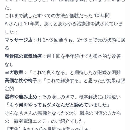
た」
これまで試したすべての方法が無駄だった 10 年間
A さんは 10 年間、ありとあらゆる治療法を試されていま
した：
マッサージ店
：月 2〜3 回通うも、2〜3 日で元の状態に戻
る
整骨院の電気治療
：週 1 回を半年続けても根本的な改善
なし
ヨガ教室
：「これで良くなる」と期待したが継続が困難
高価な枕や椅子
：「これで解決する」と思ったが効果は限
定的
湿布や痛み止め
：その場しのぎで、根本解決には程遠い
「もう何をやってもダメなんだと諦めていました」
そんな A さんの転機となったのが、職場の同僚の方から
の「微弱電流エステ」のご紹介でした。
【実例】Aさんの3ヶ月間〜改善への歩み