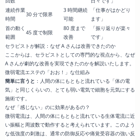
回数
日々です」
連続作業
3 時間継続
「仕事がはかどり
30 分で限界
時間
可能
ます」
首の動く
80 度まで
「振り返りが楽々
45 度で制限
範囲
改善
です」
セラピストが解説：なぜ A さんは改善できたのか
ここからは、セラピストとしての専門的な視点から、なぜ
A さんが劇的な改善を実現できたのかを解説いたします。
微弱電流エステの「おお！」な仕組み
簡単に言うと
：人間の体にもともと流れている「体の電
気」と同じくらいの、とても弱い電気で細胞を元気にする
施術です。
なぜ「感じない」のに効果があるの？
微弱電流は、人間の体にもともと流れている生体電流に近
い振幅と周波数で動作すると考えられています。このよう
な低強度の刺激は、通常の防御反応や痛覚受容器の強い反