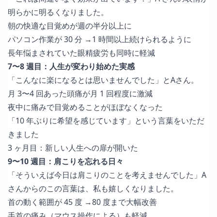
明らかに明るくなりました。
朝の快適な目覚めが週の半分以上に
パソコン作業が 30 分 →1 時間以上続けられるように
長年悩まされていた眼精疲労も同時に軽減
7〜8 週目：人生が変わり始めた実感
「こんなに楽になるとは思いませんでした」とAさん。
月 3〜4 回あった頭痛が月 1 回程度に激減
夜中に痛みで目覚めることがほぼなくなった
「10 年ぶりに希望を感じています」という言葉をいただ
きました
3 ヶ月目：新しい人生への扉が開いた
9〜10 週目：肩こりを忘れる日々
「そういえば今日は肩こりのことを考えませんでした」A
さんからのこの言葉は、私も嬉しくなりました。
首の動く範囲が 45 度 →80 度まで大幅改善
手首の痛み（マウス操作による）も軽減