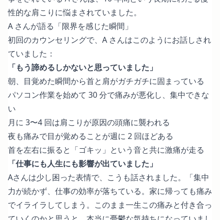
性的な肩こりに悩まされていました。
A さんが語る「限界を感じた瞬間」
初回のカウンセリングで、A さんはこのようにお話しされ
ていました：
「もう諦めるしかないと思っていました」
朝、目覚めた瞬間から首と肩がガチガチに固まっている
パソコン作業を始めて 30 分で痛みが悪化し、集中できな
い
月に 3〜4 回は肩こりが原因の頭痛に襲われる
夜も痛みで目が覚めることが週に 2 回ほどある
首を左右に振ると「ゴキッ」という音と共に激痛が走る
「仕事にも人生にも影響が出ていました」
Aさんは少し困った表情で、こうも話されました。「集中
力が続かず、仕事の効率が落ちている。家に帰っても痛み
でイライラしてしまう。このまま一生この痛みと付き合っ
ていくのかと思うと、本当に憂鬱な気持ちになっていまし