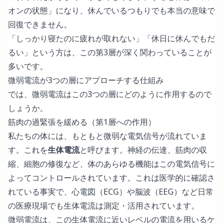
オンの状態」になり、休んでいるつもりでも本当の意味で
回復できません。
「しっかり寝たのに疲れが取れない」「休日に休んでもだ
るい」という方は、この第3層が深く関わっていることが
多いです。
微弱電流が3つの層にアプローチする仕組み
では、微弱電流はこの3つの層にどのように作用するので
しょうか。
筋肉の過緊張を緩める（第1層への作用）
私たちの体には、もともと微弱な電気信号が流れていま
す。これを
生体電流
と呼びます。神経の伝達、筋肉の収
縮、細胞の修復など、体のあらゆる機能はこの電気信号に
よってコントロールされています。これは医学的に確認さ
れている事実で、心電図（ECG）や脳波（EEG）など日常
の医療現場でも生体電流は測定・活用されています。
微弱電流は、この生体電流に近いレベルの電流を用いるケ