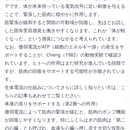
アです。体が本来持っている電気信号に近い刺激を与える
ことで、緊張した筋肉に穏やかに作用します。
筋緊張が緩和すると関節の可動域が回復し、先ほどお話し
した固有受容感覚も働きやすくなります。これが「体が軽
くなった」という感覚につながると考えられています。
なお、微弱電流がATP（細胞のエネルギー源）の産生をサ
ポートすることが、Cheng（1982）の動物実験で確認さ
れています。ヒトへの作用はまだ研究が進んでいる段階で
すが、筋肉の回復をサポートする可能性が示唆されていま
す。
生体電流の仕組みについてさらに詳しく知りたい方は、
こ
ちらの記事
もあわせてご覧ください。
体液の巡りをサポートする（第2層への作用）
微弱電流によって筋肉の緊張が緩むと、筋肉のポンプ機能
が回復しやすくなります。特にふくらはぎの筋肉は「第二
の心臓」とも呼ばれ、血液を心臓へ押し戻す大切な役割を