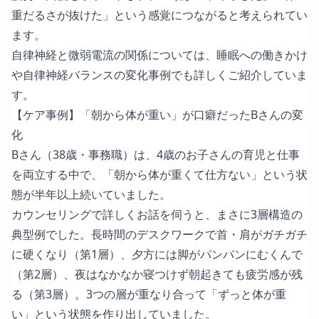
重だるさが抜けた」という感覚につながると考えられてい
ます。
自律神経と微弱電流の関係については、
睡眠への働きかけ
や
自律神経バランスの変化事例
でも詳しくご紹介していま
す。
【ケア事例】「朝から体が重い」が口癖だったBさんの変
化
Bさん（38歳・事務職）は、4歳のお子さんの育児と仕事
を両立する中で、「朝から体が重くて仕方ない」という状
態が半年以上続いていました。
カウンセリングで詳しくお話を伺うと、まさに3層構造の
典型例でした。長時間のデスクワークで首・肩がガチガチ
に硬くなり（第1層）、夕方には脚がパンパンにむくんで
（第2層）、夜はなかなか寝つけず朝起きても疲労感が残
る（第3層）。3つの層が重なり合って「ずっと体が重
い」という状態を作り出していました。