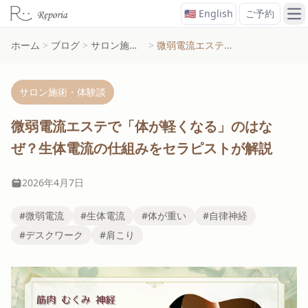
🇺🇸 English
ご予約
メ
ホーム
>
ブログ
>
サロン施術・体験談
>
微弱電流エステで「体が軽くなる」のはなぜ？生体電流の仕組みをセラピストが解説
サロン施術・体験談
微弱電流エステで「体が軽くなる」のはな
ぜ？生体電流の仕組みをセラピストが解説
2026年4月7日
#微弱電流
#生体電流
#体が重い
#自律神経
#デスクワーク
#肩こり