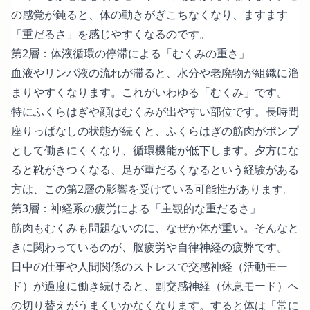
の感覚が鈍ると、体の動きがぎこちなくなり、ますます
「重だるさ」を感じやすくなるのです。
第2層：体液循環の停滞による「むくみの重さ」
血液やリンパ液の流れが滞ると、水分や老廃物が組織に溜
まりやすくなります。これがいわゆる「むくみ」です。
特にふくらはぎや顔はむくみが出やすい部位です。長時間
座りっぱなしの状態が続くと、ふくらはぎの筋肉がポンプ
として働きにくくなり、循環機能が低下します。夕方にな
ると靴がきつくなる、足が重だるくなるという経験がある
方は、この第2層の影響を受けている可能性があります。
第3層：神経系の疲労による「主観的な重だるさ」
筋肉もむくみも問題ないのに、なぜか体が重い。そんなと
きに関わっているのが、脳疲労や自律神経の疲弊です。
日中の仕事や人間関係のストレスで交感神経（活動モー
ド）が過度に働き続けると、副交感神経（休息モード）へ
の切り替えがうまくいかなくなります。すると体は「常に