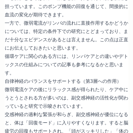
担っています。このポンプ機能の回復を通じて、間接的に
血流の変化が期待できます。
一方で、微弱電流がリンパの流れに直接作用するかどうか
については、特定の条件下での研究にとどまっており、ま
だ十分なエビデンスがあるとは言えません。この点は正直
にお伝えしておきたいと思います。
循環ケアに関心のある方には、
リンパケアとの違い
や
デト
ックスの仕組み
についての記事も参考になるかと思いま
す。
自律神経のバランスをサポートする（第3層への作用）
微弱電流ケアの後にリラックス感が得られたり、ケア中に
うとうとされる方が多いのは、副交感神経の活性化が関わ
っていると研究で示唆されています。
交感神経の過剰な緊張が和らぎ、副交感神経が優位になる
と、体は「回復モード」に入りやすくなります。すると脳
疲労の回復もサポートされ、「頭がスッキリした」「体の