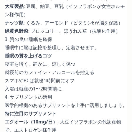
大豆製品
: 豆腐、納豆、豆乳（イソフラボンが女性ホルモ
ン様作用）
ナッツ類
: くるみ、アーモンド（ビタミンEが脳を保護）
緑黄色野菜
: ブロッコリー、ほうれん草（抗酸化作用）
3. 質の良い睡眠を確保
睡眠中に脳は記憶を整理し、定着させます。
睡眠の質を上げるコツ
寝室を暗く、静かに、涼しく保つ
就寝前のカフェイン・アルコールを控える
スマホやPCは就寝1時間前にオフ
入浴は就寝の1〜2時間前に
4. サプリメントの活用
医学的根拠のあるサプリメントを上手に活用しましょう。
特に注目のサプリメント
エクオール（10mg/日）
: 大豆イソフラボンの代謝産物
で、エストロゲン様作用