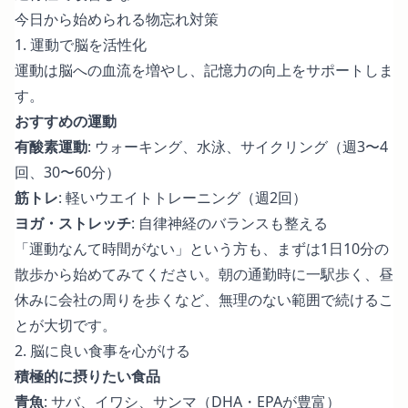
今日から始められる物忘れ対策
1. 運動で脳を活性化
運動は脳への血流を増やし、記憶力の向上をサポートしま
す。
おすすめの運動
有酸素運動
: ウォーキング、水泳、サイクリング（週3〜4
回、30〜60分）
筋トレ
: 軽いウエイトトレーニング（週2回）
ヨガ・ストレッチ
: 自律神経のバランスも整える
「運動なんて時間がない」という方も、まずは1日10分の
散歩から始めてみてください。朝の通勤時に一駅歩く、昼
休みに会社の周りを歩くなど、無理のない範囲で続けるこ
とが大切です。
2. 脳に良い食事を心がける
積極的に摂りたい食品
青魚
: サバ、イワシ、サンマ（DHA・EPAが豊富）