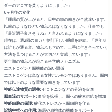
ダーのアロマを焚くようにしました」
6ヶ月後の変化
「睡眠の質が上がると、日中の頭の働きが全然違います。
以前のようなひどい物忘れはなくなりました。仕事でも
『最近調子良さそうね』と言われるようになりました」
現在は、週2回のヨガと規則正しい睡眠を継続。「更年期
は誰もが通る道。物忘れも含めて、上手に付き合っていく
方法を見つけることが大切だと実感しています」
更年期の物忘れが起こる科学的メカニズム
エストロゲンと脳機能の深い関係
エストロゲンは単なる女性ホルモンではありません。脳内
では以下のような重要な働きをしています：
神経伝達物質の調整
: セロトニンなどの分泌を促進
脳血流のサポート
: 血管を拡張し、脳への酸素供給を増加
神経細胞の保護
: 酸化ストレスから脳細胞を守る
記憶中枢への作用
: 海馬や扁桃体の機能をサポート