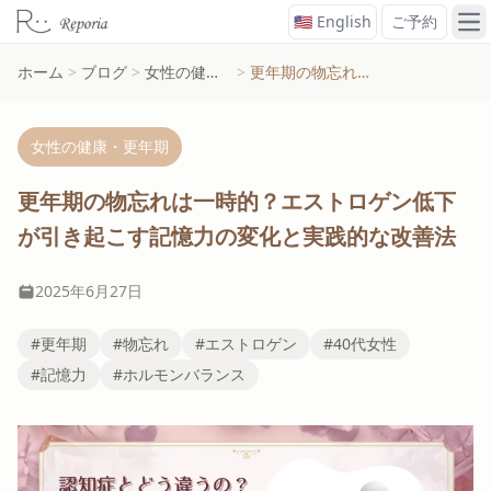
🇺🇸 English
ご予約
メ
ホーム
>
ブログ
>
女性の健康・更年期
>
更年期の物忘れは一時的？エストロゲン低下が引き起こす記憶力の変化と実践的な改善法
女性の健康・更年期
更年期の物忘れは一時的？エストロゲン低下
が引き起こす記憶力の変化と実践的な改善法
2025年6月27日
#更年期
#物忘れ
#エストロゲン
#40代女性
#記憶力
#ホルモンバランス