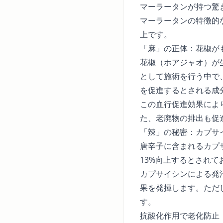
マーラータンが持つ驚
マーラータンの特徴的
上です。
「麻」の正体：花椒が
花椒（ホアジャオ）が
として施術を行う中で
を促進するとされる成
この血行促進効果によ
た、老廃物の排出も促
「辣」の秘密：カプサ
唐辛子に含まれるカプサ
13%向上するとされ
カプサイシンによる発
果を発揮します。ただ
す。
抗酸化作用で老化防止