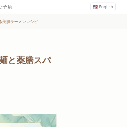
ご予約
🇺🇸 English
る美肌ラーメンレシピ
麺と薬膳スパ