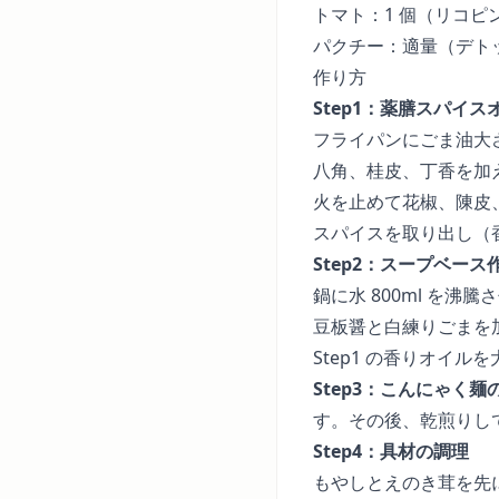
トマト：1 個（リコピ
パクチー：適量（デト
作り方
Step1：薬膳スパイス
フライパンにごま油大さ
八角、桂皮、丁香を加え
火を止めて花椒、陳皮
スパイスを取り出し（
Step2：スープベース
鍋に水 800ml を
豆板醤と白練りごまを
Step1 の香りオイル
Step3：こんにゃく麺
す。その後、乾煎りし
Step4：具材の調理
もやしとえのき茸を先に