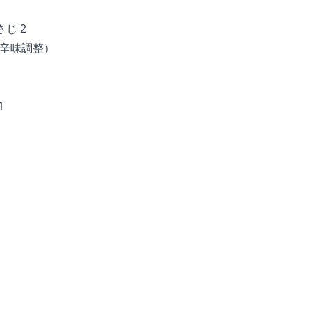
じ 2
（辛味調整）
1