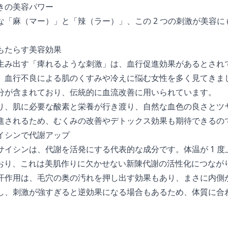
きの美容パワー
な「麻（マー）」と「辣（ラー）」、この 2 つの刺激が美容
もたらす美容効果
生み出す「痺れるような刺激」は、血行促進効果があるとされ
、血行不良による肌のくすみや冷えに悩む女性を多く見てきま
分が含まれており、伝統的に血流改善に用いられています。
り、肌に必要な酸素と栄養が行き渡り、自然な血色の良さとツ
進されるため、むくみの改善やデトックス効果も期待できるの
イシンで代謝アップ
イシンは、代謝を活発にする代表的な成分です。体温が 1 度上
ており、これは美肌作りに欠かせない新陳代謝の活性化につなが
汗作用は、毛穴の奥の汚れを押し出す効果もあり、まさに内側
し、刺激が強すぎると逆効果になる場合もあるため、体質に合