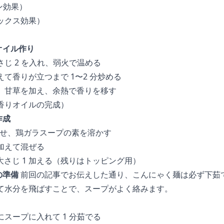
ン効果）
ックス効果）
オイル作り
じ 2 を入れ、弱火で温める
て香りが立つまで 1〜2 分炒める
、甘草を加え、余熱で香りを移す
香りオイルの完成）
作成
沸騰させ、鶏ガラスープの素を溶かす
加えて混ぜる
を大さじ 1 加える（残りはトッピング用）
の準備
前回の記事でお伝えした通り、こんにゃく麺は必ず下茹
て水分を飛ばすことで、スープがよく絡みます。
スープに入れて 1 分茹でる