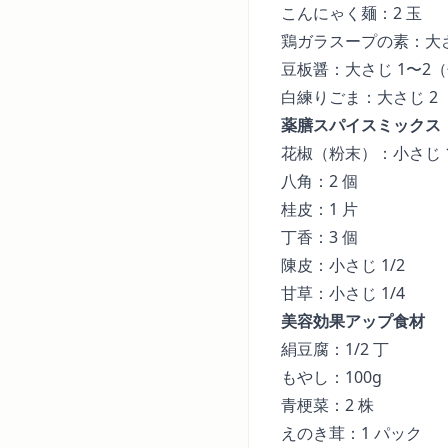
こんにゃく麺：2 玉
鶏ガラスープの素：大さ
豆板醤：大さじ 1〜2
白練りごま：大さじ 2
薬膳スパイスミックス
花椒（粉末）：小さじ 
八角：2 個
桂皮：1 片
丁香：3 個
陳皮：小さじ 1/2
甘草：小さじ 1/4
美容効果アップ食材
絹豆腐：1/2 丁
もやし：100g
青梗菜：2 株
えのき茸：1 パック