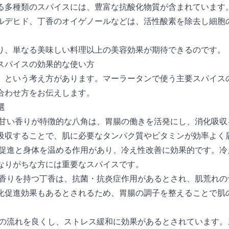
る多種類のスパイスには、豊富な抗酸化物質が含まれています
ルデヒド、丁香のオイゲノールなどは、活性酸素を除去し細胞
り、単なる美味しい料理以上の美容効果が期待できるのです。
スパイスの効果的な使い方
」という考え方があります。マーラータンで使う主要スパイス
合わせ方をお伝えします。
選
甘い香りが特徴的な八角は、胃腸の働きを活発にし、消化吸収
吸収することで、肌に必要なタンパク質やビタミンが効率よく
促進と身体を温める作用があり、冷え性改善に効果的です。冷
なりがちな方には重要なスパイスです。
香りを持つ丁香は、抗菌・抗炎症作用があるとされ、肌荒れの
化促進効果もあるとされるため、胃腸の調子を整えることで肌
の流れを良くし、ストレス緩和に効果があるとされています。