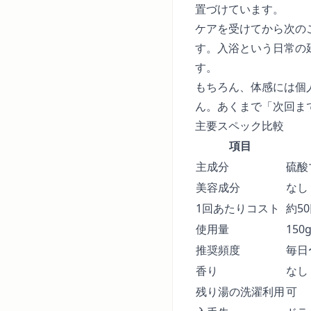
置づけています。
ケアを受けてから次の
す。入浴という日常の
す。
もちろん、体感には個
ん。あくまで「次回ま
主要スペック比較
項目
主成分
硫酸
美容成分
なし
1回あたりコスト
約5
使用量
150g
推奨頻度
毎日
香り
なし
残り湯の洗濯利用
可