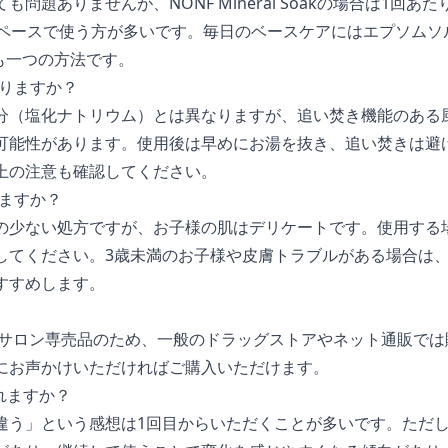
問題ありませんが、NONF Mineral Soakの場合は1回
のペースで使う方が多いです。毎日のベースケアにはエプソムソ
も一つの方法です。
ありますか？
分（塩化ナトリウム）とは異なりますが、追い焚き機能のある
可能性があります。使用後は早めにお湯を抜き、追い焚きは避
上の注意も確認してください。
えますか？
の少ない処方ですが、お子様の肌はデリケートです。使用する
してください。3歳未満のお子様や皮膚トラブルがある場合は
すすめします。
 Soakはサロン専売品のため、一般のドラッグストアやネット通販
にお声かけいただければご購入いただけます。
られますか？
違う」という感想は1回目からいただくことが多いです。ただ