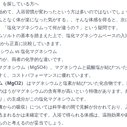
」を探している方へ
始めて、入浴習慣が変わったという方は多いのではないでしょ
んとなく体が楽になった気がする」。そんな体感を得ると、次
」「塩化マグネシウムって何が違うの？」という疑問です。
ムソルトの基本
を踏まえた上で、塩化マグネシウムベースの入
軸から正直に比較していきます。
シウム vs 塩化マグネシウム
のが、両者の化学的な違いです。
マグネシウム（MgSO4）。マグネシウムと硫酸塩が結びつい
すく、コストパフォーマンスに優れています。
（MgCl2）
はマグネシウムと塩素が結びついた化合物です。
のほうがマグネシウムの含有率が高いという特徴があります。
り」の主成分がこの塩化マグネシウムです。
膚からの吸収）については科学者の間で見解が分かれており、
込まれるかは未確定です。入浴で得られる体感は、温熱効果や
ものと考えるのが妥当でしょう。