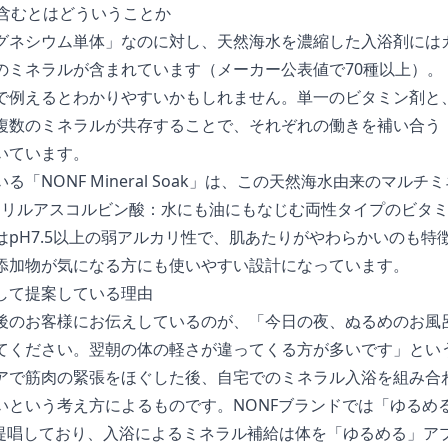
を含むとはどういうことか
グネシウム単体」なのに対し、天然海水を濃縮した入浴剤には
のミネラルが含まれています（メーカー公表値で70種以上）。
で例えるとわかりやすいかもしれません。単一のビタミン剤と
複数のミネラルが共存することで、それぞれの働きを補い合う
いています。
「NONF Mineral Soak」は、この天然海水由来のマル
リセリルアスコルビン酸：水にも油にもなじむ両性タイプのビタ
はpH7.5以上の弱アルカリ性で、肌あたりがやわらかいのも特
添加物が気になる方にも使いやすい設計になっています。
して提案している理由
後のお客様にお伝えしているのが、「今日の夜、ぬるめのお風
てください。翌朝の体の軽さが違ってくる方が多いです」とい
アで筋肉の緊張をほぐした後、自宅でのミネラル入浴を組み合
いという考え方によるものです。NONFブランドでは「ゆるめ
方を提唱しており、入浴によるミネラル補給は体を「ゆるめる」ア