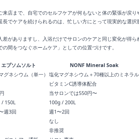
ご来店まで、自宅でのセルフケアが何もないと体の緊張が戻り
延長でケアを続けられるのは、忙しい方にとって現実的な選択
人差がありますし、入浴だけでサロンのケアと同じ変化が得ら
での間をつなぐホームケア」としての位置づけです。
エプソムソルト
NONF Mineral Soak
マグネシウム（単一）
塩化マグネシウム＋70種以上のミネラル
ビタミンC誘導体配合
0円
当サロンでは550円〜
 / 150L
100g / 200L
〜週3回
週1〜2回
なし
非推奨