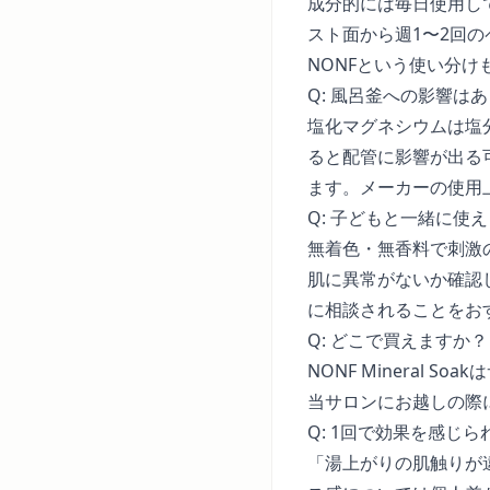
成分的には毎日使用しても
スト面から週1〜2回
NONFという使い分け
Q: 風呂釜への影響は
塩化マグネシウムは塩
ると配管に影響が出る
ます。メーカーの使用
Q: 子どもと一緒に使
無着色・無香料で刺激
肌に異常がないか確認
に相談されることをお
Q: どこで買えますか？
NONF Mineral
当サロンにお越しの際
Q: 1回で効果を感じ
「湯上がりの肌触りが