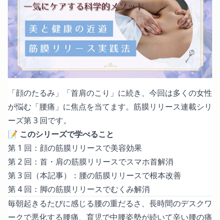
「顔のたるみ」「首肩のこり」に続き、今回は多くの女性
が悩む「腰痛」に焦点を当てます。筋膜リリース連載シリ
ーズ第 3 回です。
📝
このシリーズで学べること
第 1 回：
顔の筋膜リリースで美容効果
第 2 回：
首・肩の筋膜リリースでスマホ首解消
第 3 回（本記事）：
腰の筋膜リリースで根本改善
第 4 回：
脚の筋膜リリースでむくみ解消
毎朝起きるたびに感じる腰の重だるさ、長時間のデスクワ
ークで悪化する腰痛、育児で中腰姿勢が続いて辛い腰の痛