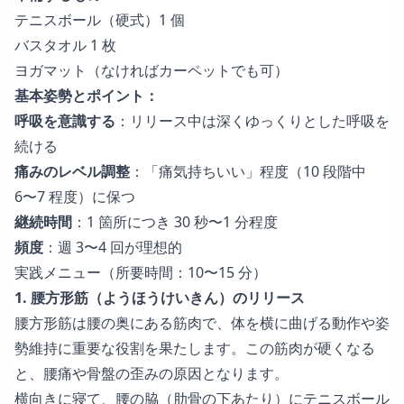
テニスボール（硬式）1 個
バスタオル 1 枚
ヨガマット（なければカーペットでも可）
基本姿勢とポイント：
呼吸を意識する
：リリース中は深くゆっくりとした呼吸を
続ける
痛みのレベル調整
：「痛気持ちいい」程度（10 段階中
6〜7 程度）に保つ
継続時間
：1 箇所につき 30 秒〜1 分程度
頻度
：週 3〜4 回が理想的
実践メニュー（所要時間：10〜15 分）
1. 腰方形筋（ようほうけいきん）のリリース
腰方形筋は腰の奥にある筋肉で、体を横に曲げる動作や姿
勢維持に重要な役割を果たします。この筋肉が硬くなる
と、腰痛や骨盤の歪みの原因となります。
横向きに寝て、腰の脇（肋骨の下あたり）にテニスボール