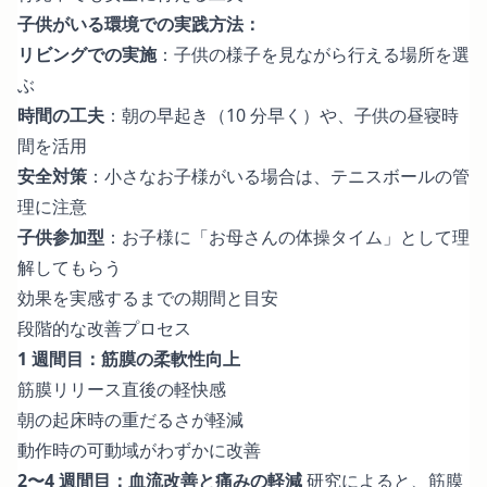
子供がいる環境での実践方法：
リビングでの実施
：子供の様子を見ながら行える場所を選
ぶ
時間の工夫
：朝の早起き（10 分早く）や、子供の昼寝時
間を活用
安全対策
：小さなお子様がいる場合は、テニスボールの管
理に注意
子供参加型
：お子様に「お母さんの体操タイム」として理
解してもらう
効果を実感するまでの期間と目安
段階的な改善プロセス
1 週間目：筋膜の柔軟性向上
筋膜リリース直後の軽快感
朝の起床時の重だるさが軽減
動作時の可動域がわずかに改善
2〜4 週間目：血流改善と痛みの軽減
研究によると、筋膜