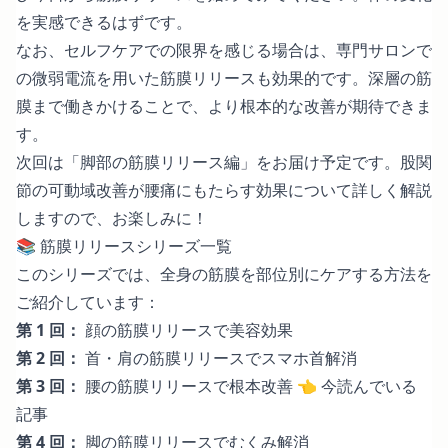
を実感できるはずです。
なお、セルフケアでの限界を感じる場合は、専門サロンで
の微弱電流を用いた筋膜リリースも効果的です。深層の筋
膜まで働きかけることで、より根本的な改善が期待できま
す。
次回は「脚部の筋膜リリース編」をお届け予定です。股関
節の可動域改善が腰痛にもたらす効果について詳しく解説
しますので、お楽しみに！
📚 筋膜リリースシリーズ一覧
このシリーズでは、全身の筋膜を部位別にケアする方法を
ご紹介しています：
第 1 回：
顔の筋膜リリースで美容効果
第 2 回：
首・肩の筋膜リリースでスマホ首解消
第 3 回：
腰の筋膜リリースで根本改善
👈 今読んでいる
記事
第 4 回：
脚の筋膜リリースでむくみ解消