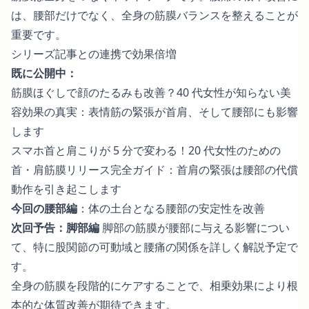
は、腰部だけでなく、全身の筋膜バランスを整えることが
重要です。
シリーズ記事との連携で効果倍増
既に公開中：
筋膜ほぐしで顔のたるみも改善？40 代女性が知らない美
容効果の真実
：表情筋の緊張が首肩、そして腰部にも影響
します
スマホ首と肩こりが 5 分で変わる！20 代女性のための
首・肩筋膜リリース完全ガイド
：首肩の緊張は腰部の代償
動作を引き起こします
今回の腰部編
：体の土台となる腰部の安定性を改善
次回予告：脚部編
脚部の筋膜が腰部に与える影響につい
て、特に股関節の可動域と腰痛の関係を詳しく解説予定で
す。
全身の筋膜を段階的にケアすることで、相乗効果により根
本的な体質改善が期待できます。