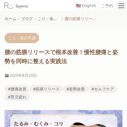
🇺🇸 English
ご予約
メ
ホーム
>
ブログ
>
こり・体の不調
>
腰の筋膜リリースで根本改善！慢性腰痛と姿勢を同時に整える実践法
こり・体の不調
腰の筋膜リリースで根本改善！慢性腰痛と姿
勢を同時に整える実践法
2025年8月23日
#腰痛改善
#筋膜リリース
#姿勢改善
#セルフケア
#育児疲れ