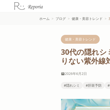
ホーム
>
ブログ
>
健康・美容トレンド
>
健康・美容トレンド
30代の隠れ
りない紫外線
2026年6月2日
#隠れシミ
#肝斑予防