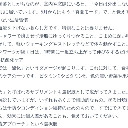
見落としがちなのが、室内や窓際にいる日。「今日は外出しな
Aは肌に届いています。5月からはもう「真夏モード」で、と覚え
げない生活習慣
血流を下げない暮らし方です。特別なことは要りません。
シャワーで済ませず湯船にゆっくりつかること、こまめに深い
そして、軽いウォーキングやストレッチなどで体を動かすこと
クワークが続く日は、1時間に一度立ち上がって伸びをするだ
の抗酸化ケア
では「酸化」というダメージが起こります。これに対して、食
のケアの一つです。ビタミンCやビタミンE、色の濃い野菜や果
め」と呼ばれるサプリメントも選択肢として広がってきました
解説していますが、いずれもあくまで補助的なもの。塗る日焼
らは予防やコンディション維持のためのもので、すでにできて
ん。効果には個人差があることも、覚えておいてください。
流アプローチ」という選択肢