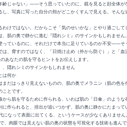
年齢じゃない」——そう思っていたのに、鏡を見ると顔全体が
るし、写真に写った自分の頬がどこかくすんで見える。そんな
るわけではない。だからこそ「気のせいかな」とやり過ごして
は、肌の奥で静かに進む『隠れシミ』のサインかもしれません
塗っているのに、それだけで本当に足りているのか不安——そ
では、脅すのではなく、「日焼け止め（外から防ぐ）」と「血
後のあなたの肌を守るヒントをお伝えします。
」、隠れシミのサインかもしれません
とは何か
はまだはっきり見えないものの、肌の奥でメラニン（肌の色を
のことです。
線から肌を守るために作られる、いわば肌の「日傘」のような
剰に作られると、排出が追いつかず、肌の奥に静かにたまってい
0代になって表面に出てくる、というケースが少なくありません
どで、肉眼では見えない肌の奥の状態を可視化する技術も進ん