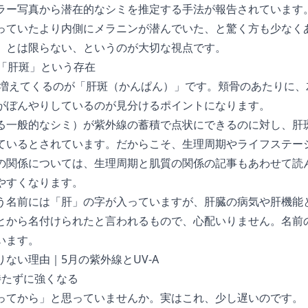
ラー写真から潜在的なシミを推定する手法が報告されています
っていたより内側にメラニンが潜んでいた、と驚く方も少なく
」とは限らない、というのが大切な視点です。
る「肝斑」という存在
性で増えてくるのが「肝斑（かんぱん）」です。頬骨のあたりに
がぼんやりしているのが見分けるポイントになります。
る一般的なシミ）が紫外線の蓄積で点状にできるのに対し、肝
ているとされています。だからこそ、生理周期やライフステー
の関係については、
生理周期と肌質の関係
の記事もあわせて読
やすくなります。
う名前には「肝」の字が入っていますが、肝臓の病気や肝機能
とから名付けられたと言われるもので、心配いりません。名前
います。
ない理由｜5月の紫外線とUV-A
待たずに強くなる
ってから」と思っていませんか。実はこれ、少し遅いのです。