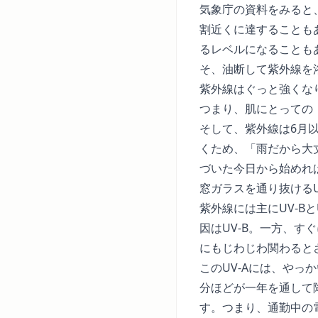
気象庁の資料をみると
割近くに達することも
るレベルになることも
そ、油断して紫外線を
紫外線はぐっと強くな
つまり、肌にとっての
そして、紫外線は6月
くため、「雨だから大
づいた今日から始めれ
窓ガラスを通り抜けるU
紫外線には主にUV-B
因はUV-B。一方、
にもじわじわ関わるとさ
このUV-Aには、やっ
分ほどが一年を通して
す。つまり、通勤中の