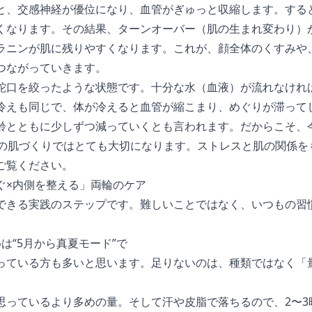
と、交感神経が優位になり、血管がぎゅっと収縮します。する
くなります。その結果、ターンオーバー（肌の生まれ変わり）
ラニンが肌に残りやすくなります。これが、顔全体のくすみや
つながっていきます。
蛇口を絞ったような状態です。十分な水（血液）が流れなけれ
冷えも同じで、体が冷えると血管が縮こまり、めぐりが滞って
齢とともに少しずつ減っていくとも言われます。だからこそ、
らの肌づくりではとても大切になります。ストレスと肌の関係を
ご覧ください。
ぐ×内側を整える」両輪のケア
できる実践のステップです。難しいことではなく、いつもの習
は“5月から真夏モード”で
っている方も多いと思います。足りないのは、種類ではなく「
思っているより多めの量。そして汗や皮脂で落ちるので、2〜3