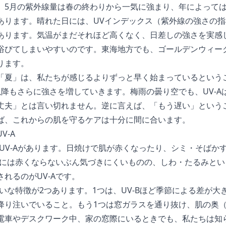
、5月の紫外線量は春の終わりから一気に強まり、年によっては真
あります。晴れた日には、UVインデックス（紫外線の強さの
あります。気温がまだそれほど高くなく、日差しの強さを実感
浴びてしまいやすいのです。東海地方でも、ゴールデンウィー
ります。
「夏」は、私たちが感じるよりずっと早く始まっているという
以降もさらに強さを増していきます。梅雨の曇り空でも、UV-A
丈夫」とは言い切れません。逆に言えば、「もう遅い」という
ば、これからの肌を守るケアは十分に間に合います。
V-A
とUV-Aがあります。日焼けで肌が赤くなったり、シミ・そばか
すぐには赤くならないぶん気づきにくいものの、しわ・たるみと
れるのがUV-Aです。
かいな特徴が2つあります。1つは、UV-Bほど季節による差が
降り注いでいること。もう1つは窓ガラスを通り抜け、肌の奥
電車やデスクワーク中、家の窓際にいるときでも、私たちは知ら