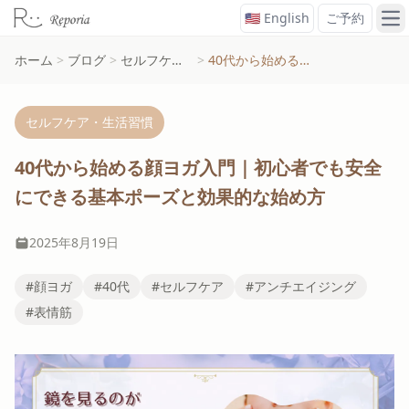
🇺🇸 English
ご予約
メ
ホーム
>
ブログ
>
セルフケア・生活習慣
>
40代から始める顔ヨガ入門｜初心者でも安全にできる基本ポーズと効果的な始め方
セルフケア・生活習慣
40代から始める顔ヨガ入門｜初心者でも安全
にできる基本ポーズと効果的な始め方
2025年8月19日
#顔ヨガ
#40代
#セルフケア
#アンチエイジング
#表情筋