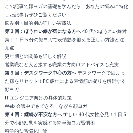
この記事で顔ヨガの基礎を学んだら、あなたの悩みに特化
した記事もぜひご覧ください：
悩み別・目的別の詳しい実践法
第 2 回：ほうれい線が気になる方へ
40 代のほうれい線対
策｜ 1 日 5 分の顔ヨガで表情筋を鍛える正しい方法と注
意点
更年期との関係も詳しく解説
営業職など人と接する職業の方向けアドバイスも充実
第 3 回：デスクワーク中心の方へ
デスクワークで固まっ
た顔をリセット！PC 疲れによる表情筋の凝りを解消する
顔ヨガ
IT エンジニア向けの具体的対策
Web 会議中でもできる「ながら顔ヨガ」
第 4 回：継続が不安な方へ
忙しい 40 代女性必見！1 日 5
分で小顔効果を実感する簡単顔ヨガ習慣術
科学的な習慣化理論