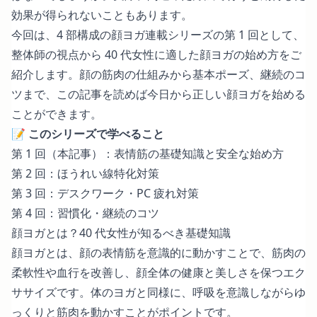
効果が得られないこともあります。
今回は、4 部構成の顔ヨガ連載シリーズの第 1 回として、
整体師の視点から 40 代女性に適した顔ヨガの始め方をご
紹介します。顔の筋肉の仕組みから基本ポーズ、継続のコ
ツまで、この記事を読めば今日から正しい顔ヨガを始める
ことができます。
📝
このシリーズで学べること
第 1 回（本記事）：表情筋の基礎知識と安全な始め方
第 2 回：
ほうれい線特化対策
第 3 回：
デスクワーク・PC 疲れ対策
第 4 回：
習慣化・継続のコツ
顔ヨガとは？40 代女性が知るべき基礎知識
顔ヨガとは、顔の表情筋を意識的に動かすことで、筋肉の
柔軟性や血行を改善し、顔全体の健康と美しさを保つエク
ササイズです。体のヨガと同様に、呼吸を意識しながらゆ
っくりと筋肉を動かすことがポイントです。