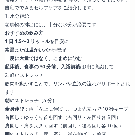
自宅でできるセルフケアをご紹介します。
1. 水分補給
老廃物の排出には、十分な水分が必要です。
おすすめの飲み方
1 日 1.5〜2 リットル
を目安に
常温または温かい水
が理想的
一度に大量ではなく、こまめに
飲む
起床後、食事の 30 分前、入浴前後
は特に意識して
2. 軽いストレッチ
筋肉を動かすことで、リンパや血液の流れがサポートされ
ます。
朝のストレッチ（5 分）
全身伸び
：両手を上に伸ばし、つま先立ちで 10 秒キープ
首回し
：ゆっくり首を回す（右回り・左回り各 5 回）
肩回し
：肩を大きく回す（前回し・後ろ回し各 10 回）
脚のストレッチ
：床に座り、脚を伸ばして前屈