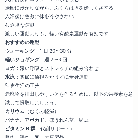
湯船に浸かりながら、ふくらはぎを優しくさする
入浴後は急激に体を冷やさない
4. 適度な運動
激しい運動よりも、軽い有酸素運動が有効です。
おすすめの運動
ウォーキング
：1 日 20〜30 分
軽いジョギング
：週 2〜3 回
ヨガ
：深い呼吸とストレッチの組み合わせ
水泳
：関節に負担をかけずに全身運動
5. 食生活の工夫
老廃物を排出しやすい体を作るために、以下の栄養素を意
識して摂取しましょう。
カリウム
（むくみ軽減）
バナナ、アボカド、ほうれん草、納豆
ビタミン B 群
（代謝サポート）
豚肉、鶏肉、卵、大豆製品