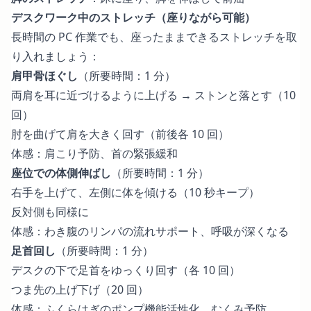
デスクワーク中のストレッチ（座りながら可能）
長時間の PC 作業でも、座ったままできるストレッチを取
り入れましょう：
肩甲骨ほぐし
（所要時間：1 分）
両肩を耳に近づけるように上げる → ストンと落とす（10
回）
肘を曲げて肩を大きく回す（前後各 10 回）
体感：肩こり予防、首の緊張緩和
座位での体側伸ばし
（所要時間：1 分）
右手を上げて、左側に体を傾ける（10 秒キープ）
反対側も同様に
体感：わき腹のリンパの流れサポート、呼吸が深くなる
足首回し
（所要時間：1 分）
デスクの下で足首をゆっくり回す（各 10 回）
つま先の上げ下げ（20 回）
体感：ふくらはぎのポンプ機能活性化、むくみ予防