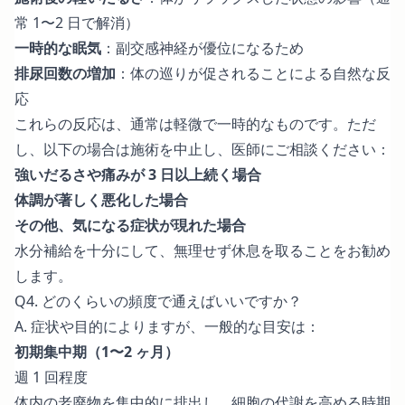
常 1〜2 日で解消）
一時的な眠気
：副交感神経が優位になるため
排尿回数の増加
：体の巡りが促されることによる自然な反
応
これらの反応は、通常は軽微で一時的なものです。ただ
し、以下の場合は施術を中止し、医師にご相談ください：
強いだるさや痛みが 3 日以上続く場合
体調が著しく悪化した場合
その他、気になる症状が現れた場合
水分補給を十分にして、無理せず休息を取ることをお勧め
します。
Q4. どのくらいの頻度で通えばいいですか？
A. 症状や目的によりますが、一般的な目安は：
初期集中期（1〜2 ヶ月）
週 1 回程度
体内の老廃物を集中的に排出し、細胞の代謝を高める時期