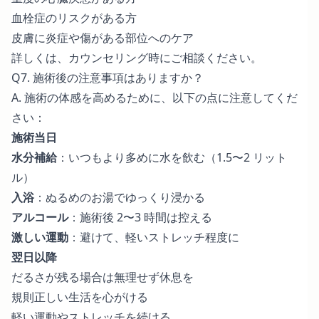
血栓症のリスクがある方
皮膚に炎症や傷がある部位へのケア
詳しくは、カウンセリング時にご相談ください。
Q7. 施術後の注意事項はありますか？
A. 施術の体感を高めるために、以下の点に注意してくだ
さい：
施術当日
水分補給
：いつもより多めに水を飲む（1.5〜2 リット
ル）
入浴
：ぬるめのお湯でゆっくり浸かる
アルコール
：施術後 2〜3 時間は控える
激しい運動
：避けて、軽いストレッチ程度に
翌日以降
だるさが残る場合は無理せず休息を
規則正しい生活を心がける
軽い運動やストレッチを続ける