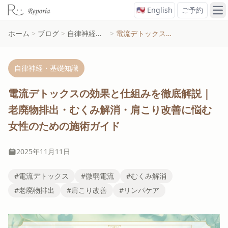
🇺🇸 English
ご予約
メ
ホーム
>
ブログ
>
自律神経・基礎知識
>
電流デトックスの効果と仕組みを徹底解説｜老廃物排出・むくみ解消・肩こり改善に悩む女性のための施術ガイド
自律神経・基礎知識
電流デトックスの効果と仕組みを徹底解説｜
老廃物排出・むくみ解消・肩こり改善に悩む
女性のための施術ガイド
2025年11月11日
#電流デトックス
#微弱電流
#むくみ解消
#老廃物排出
#肩こり改善
#リンパケア