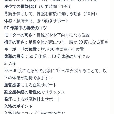
座位での骨盤傾け
（所要時間：1 分）
背筋を伸ばして、骨盤を前後に傾ける動き（10 回）
体感：腰痛予防、腸の働きサポート
PC 作業中の姿勢のコツ
モニターの高さ
：目線がやや下向きになる位置
椅子の高さ
：足裏全体が床につき、膝が 90 度になる高さ
キーボードの位置
：肘が 90 度に曲がる位置
休憩の目安
：50 分作業 →10 分休憩のサイクル
3. 入浴
38〜40 度のぬるめのお湯に 15〜20 分浸かることで、以
下の体感が期待できます：
血管拡張
による血流サポート
副交感神経の活性化
でリラックス
発汗
による老廃物排出サポート
入浴のポイント
入浴前後にコップ 1 杯の水を飲む