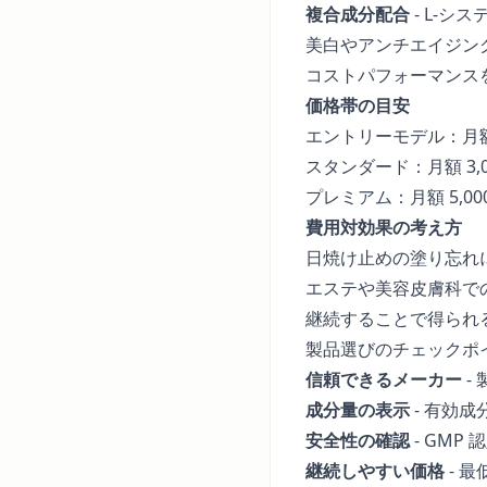
複合成分配合
- L-シ
美白やアンチエイジン
コストパフォーマンス
価格帯の目安
エントリーモデル：月額 2,
スタンダード：月額 3,00
プレミアム：月額 5,00
費用対効果の考え方
日焼け止めの塗り忘れ
エステや美容皮膚科で
継続することで得られ
製品選びのチェックポ
信頼できるメーカー
-
成分量の表示
- 有効
安全性の確認
- GM
継続しやすい価格
- 