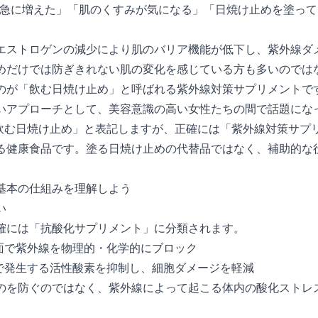
ミが急に増えた」「肌のくすみが気になる」「日焼け止めを塗っ
エストロゲンの減少により肌のバリア機能が低下し、紫外線ダ
めだけでは防ぎきれない肌の変化を感じている方も多いのでは
のが「飲む日焼け止め」と呼ばれる紫外線対策サプリメントで
いアプローチとして、美容意識の高い女性たちの間で話題にな
飲む日焼け止め」と表記しますが、正確には「紫外線対策サプ
る健康食品です。塗る日焼け止めの代替品ではなく、補助的な
基本の仕組みを理解しよう
い
確には「抗酸化サプリメント」に分類されます。
表面で紫外線を物理的・化学的にブロック
内で発生する活性酸素を抑制し、細胞ダメージを軽減
のを防ぐのではなく、紫外線によって起こる体内の酸化ストレ