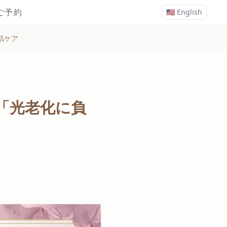
ご予約
🇺🇸 English
肌ケア
「光老化に負