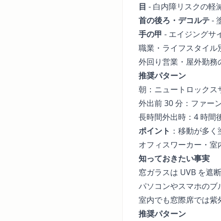
目
- 白内障リスクの軽
首の後ろ・デコルテ
-
手の甲
- エイジング
職業・ライフスタイル
外回り営業・屋外勤務
推奨パターン
朝：ニュートロックスサ
外出前 30 分：ファ
長時間外出時：4 時
ポイント
：移動が多く
オフィスワーカー・室
知っておきたい事実
窓ガラスは UVB を
パソコンやスマホのブ
室内でも窓際席では紫
推奨パターン