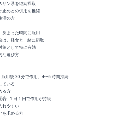
スサン系を継続摂取
け止めとの併用を推奨
生活の方
、決まった時間に服用
合は、軽食と一緒に摂取
対策として特に有効
的な選び方
- 服用後 30 分で作用、4〜6 時間持続
している
める方
配合
- 1 日 1 回で作用が持続
入れやすい
アを求める方