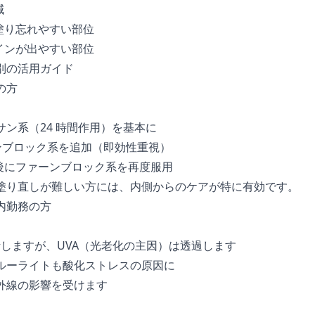
減
 塗り忘れやすい部位
サインが出やすい部位
別の活用ガイド
の方
ン系（24 時間作用）を基本に
ーンブロック系を追加（即効性重視）
間後にファーンブロック系を再度服用
塗り直しが難しい方には、内側からのケアが特に有効です。
内勤務の方
遮断しますが、UVA（光老化の主因）は透過します
ルーライトも酸化ストレスの原因に
外線の影響を受けます