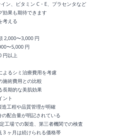
ステイン、ビタミン C・E、プラセンタなど
グ効果も期待できます
を考える
000〜3,000 円
0〜5,000 円
0 円以上
によるシミ治療費用を考慮
の施術費用との比較
る長期的な美肌効果
イント
 製造工程や品質管理が明確
成分の配合量が明記されている
P 認定工場での製造、第三者機関での検査
最低 3 ヶ月は続けられる価格帯