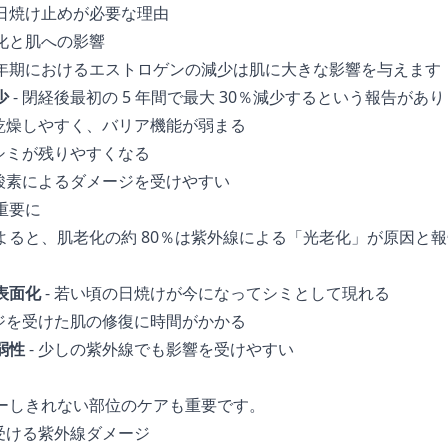
日焼け止めが必要な理由
化と肌への影響
年期におけるエストロゲンの減少は肌に大きな影響を与えます
少
- 閉経後最初の 5 年間で最大 30％減少するという報告があ
 乾燥しやすく、バリア機能が弱まる
 シミが残りやすくなる
性酸素によるダメージを受けやすい
重要に
よると、肌老化の約 80％は紫外線による「光老化」が原因と
表面化
- 若い頃の日焼けが今になってシミとして現れる
ージを受けた肌の修復に時間がかかる
弱性
- 少しの紫外線でも影響を受けやすい
ーしきれない部位のケアも重要です。
受ける紫外線ダメージ