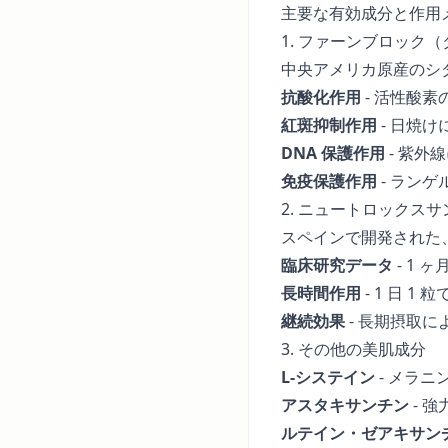
主要な有効成分と作用
1. ファーンブロック
中央アメリカ原産のシ
抗酸化作用
- 活性酸素
紅斑抑制作用
- 日焼
DNA 保護作用
- 紫外
免疫保護作用
- ラン
2. ニュートロックスサ
スペインで開発された
臨床研究データ
- 1 
長時間作用
- 1 日 1
継続効果
- 長期摂取
3. その他の美肌成分
L-システイン
- メラ
アスタキサンチン
- 強
ルテイン・ゼアキサン