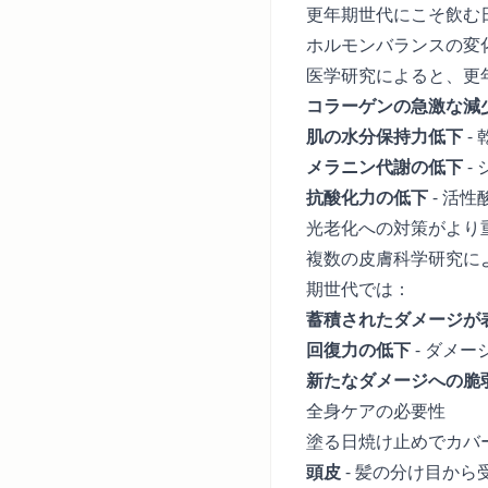
更年期世代にこそ飲む
ホルモンバランスの変
医学研究によると、更
コラーゲンの急激な減
肌の水分保持力低下
-
メラニン代謝の低下
-
抗酸化力の低下
- 活
光老化への対策がより
複数の皮膚科学研究に
期世代では：
蓄積されたダメージが
回復力の低下
- ダメ
新たなダメージへの脆
全身ケアの必要性
塗る日焼け止めでカバ
頭皮
- 髪の分け目から