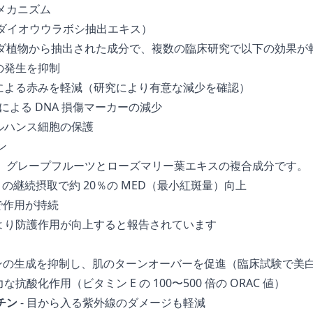
メカニズム
（ダイオウウラボシ抽出エキス）
ダ植物から抽出された成分で、複数の臨床研究で以下の効果が
の発生を抑制
けによる赤みを軽減（研究により有意な減少を確認）
線による DNA 損傷マーカーの減少
ゲルハンス細胞の保護
ン
、グレープフルーツとローズマリー葉エキスの複合成分です。
ヶ月の継続摂取で約 20％の MED（最小紅斑量）向上
 粒で作用が持続
により防護作用が向上すると報告されています
ニンの生成を抑制し、肌のターンオーバーを促進（臨床試験で美
力な抗酸化作用（ビタミン E の 100〜500 倍の ORAC 値）
チン
- 目から入る紫外線のダメージも軽減