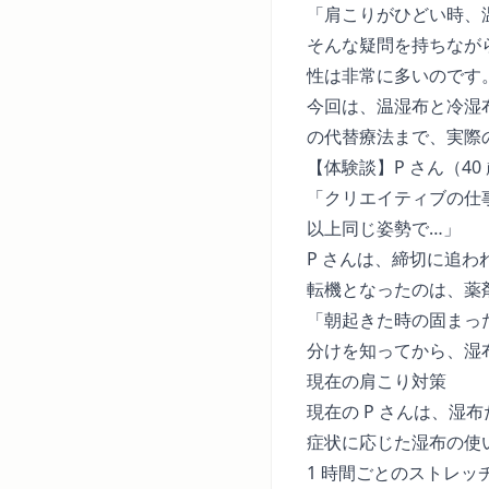
「肩こりがひどい時、
そんな疑問を持ちなが
性は非常に多いのです
今回は、温湿布と冷湿
の代替療法まで、実際
【体験談】P さん（4
「クリエイティブの仕
以上同じ姿勢で…」
P さんは、締切に追
転機となったのは、薬
「朝起きた時の固まっ
分けを知ってから、湿
現在の肩こり対策
現在の P さんは、
症状に応じた湿布の使
1 時間ごとのストレッ