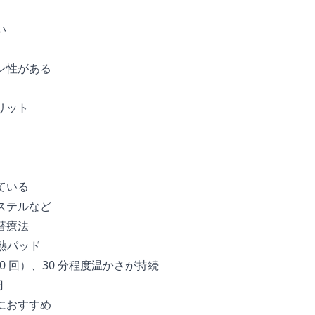
い
ン性がある
リット
ている
ステルなど
替療法
温熱パッド
0 回）、30 分程度温かさが持続
円
におすすめ