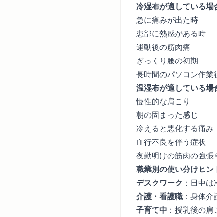
冷湿布が適している場
急に痛みが出た時
患部に熱感がある時
運動後の筋肉痛
ぎっくり腰の初期
長時間のパソコン作業
温湿布が適している場
慢性的な肩こり
朝の固まった感じ
冷えると悪化する痛み
血行不良を伴う症状
夜勤明けの筋肉の強張
職業別の使い分けヒン
デスクワーク
：日中は
介護・看護職
：身体介
子育て中
：授乳後の肩