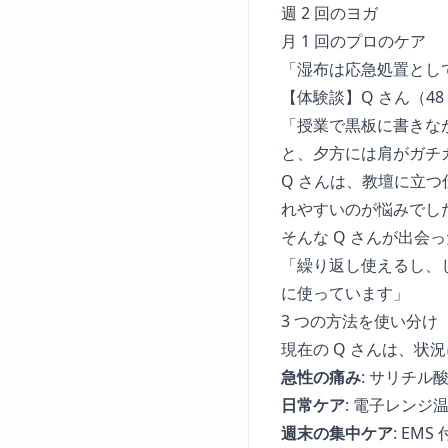
週 2 回のヨガ
月 1 回のプロのケア
「湿布は応急処置とし
【体験談】Q さん（4
「授業で黒板に書きなが
と、夕方には肩がガチ
Q さんは、教壇に立
れやすいのが悩みでし
そんな Q さんが出
「繰り返し使えるし、
に使っています」
3 つの方法を使い分け
現在の Q さんは、状
急性の痛み
: サリチ
日常ケア
: 電子レンジ
週末の集中ケア
: EM