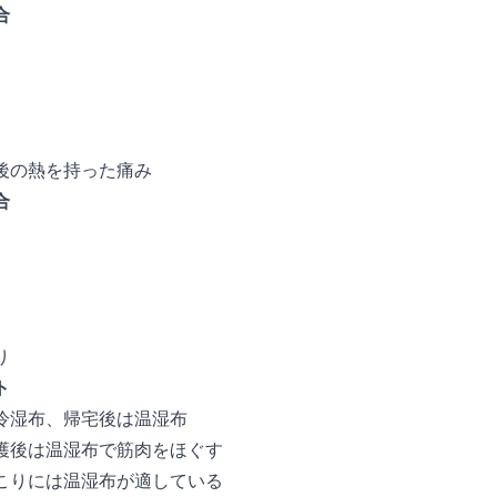
合
後の熱を持った痛み
合
り
ト
冷湿布、帰宅後は温湿布
護後は温湿布で筋肉をほぐす
こりには温湿布が適している