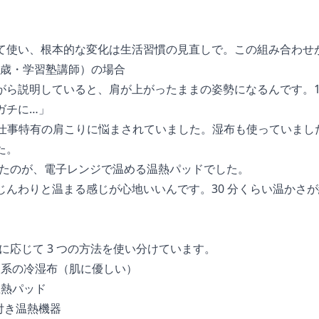
て使い、根本的な変化は生活習慣の見直しで。この組み合わせ
8 歳・学習塾講師）の場合
ら説明していると、肩が上がったままの姿勢になるんです。1 
ガチに…」
つ仕事特有の肩こりに悩まされていました。湿布も使っていまし
た。
会ったのが、電子レンジで温める温熱パッドでした。
じんわりと温まる感じが心地いいんです。30 分くらい温かさ
況に応じて 3 つの方法を使い分けています。
ル酸系の冷湿布（肌に優しい）
温熱パッド
S 付き温熱機器