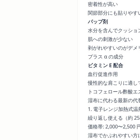
密着性が高い
関節部分にも貼りやす
パップ剤
水分を含んでクッショ
肌への刺激が少ない
剥がれやすいのがデメ
プラス α の成分
ビタミン E 配合
血行促進作用
慢性的な肩こりに適し
トコフェロール酢酸エ
湿布に代わる最新の代
1. 電子レンジ加熱式
繰り返し使える（約 25
価格帯: 2,000〜2,500 
湿布でかぶれやすい方