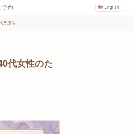
ご予約
🇺🇸 English
代替療法
40代女性のた