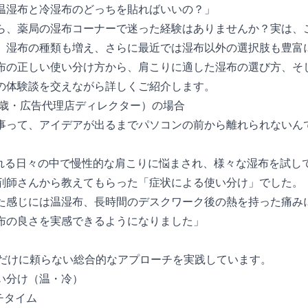
温湿布と冷湿布のどっちを貼ればいいの？」
ら、薬局の湿布コーナーで迷った経験はありませんか？実は、この
。湿布の種類も増え、さらに最近では湿布以外の選択肢も豊富
布の正しい使い分け方から、肩こりに適した湿布の選び方、そ
の体験談を交えながら詳しくご紹介します。
0 歳・広告代理店ディレクター）の場合
事って、アイデアが出るまでパソコンの前から離れられないんです
われる日々の中で慢性的な肩こりに悩まされ、様々な湿布を試し
剤師さんから教えてもらった「症状による使い分け」でした。
た感じには温湿布、長時間のデスクワーク後の熱を持った痛み
布の良さを実感できるようになりました」
湿布だけに頼らない総合的なアプローチを実践しています。
い分け（温・冷）
チタイム