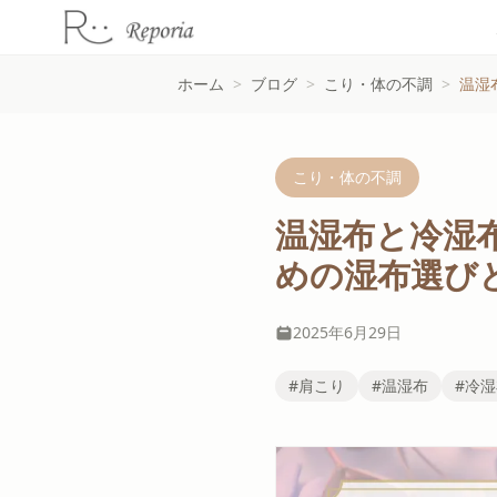
ホーム
>
ブログ
>
こり・体の不調
>
温湿
こり・体の不調
温湿布と冷湿
めの湿布選び
2025年6月29日
#肩こり
#温湿布
#冷