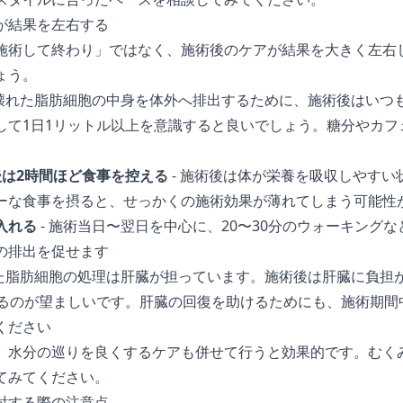
が結果を左右する
施術して終わり」ではなく、施術後のケアが結果を大きく左右
ょう。
 壊れた脂肪細胞の中身を体外へ排出するために、施術後はいつ
して1日1リットル以上を意識すると良いでしょう。糖分やカフ
後は2時間ほど食事を控える
- 施術後は体が栄養を吸収しやすい
ーな食事を摂ると、せっかくの施術効果が薄れてしまう可能性
入れる
- 施術当日〜翌日を中心に、20〜30分のウォーキング
の排出を促せます
れた脂肪細胞の処理は肝臓が担っています。施術後は肝臓に負担
えるのが望ましいです。肝臓の回復を助けるためにも、施術期間
ください
、水分の巡りを良くするケアも併せて行うと効果的です。
むく
てみてください。
討する際の注意点