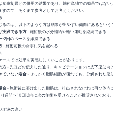
は食事制限との併用の結果であり、施術単独での効果ではない
ますので、あくまで参考としてお考えください。
徴
じるのは、以下のような方は結果が出やすい傾向にあるという
り実践できる方
- 施術後の水分補給や軽い運動を継続できる
週1〜2回のペースを維持できる
方
- 施術前後の食事に気を配れる
ス
ケースでは効果を実感しにくいことがあります。
の方
- 先ほどお伝えした通り、キャビテーションは皮下脂肪向
きていない場合
- せっかく脂肪細胞が壊れても、分解された脂
場合
- 施術後に溶け出した脂肪は、排出されなければ再び体内
い1週間〜10日以内に次の施術を受けることが推奨されており
ジオ波の違い