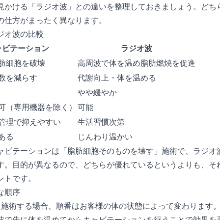
見かける「ラジオ波」との違いを整理しておきましょう。どち
の仕方がまったく異なります。
ジオ波の比較
ャビテーション
ラジオ波
肪細胞を破壊
高周波で体を温め脂肪燃焼を促進
数を減らす
代謝向上・体を温める
やや緩やか
可（専用機器を除く）
可能
管理で抑えやすい
生活習慣次第
ある
じんわり温かい
ャビテーションは「脂肪細胞そのものを壊す」施術で、ラジオ
す。目的が異なるので、どちらが優れているというよりも、そ
ントです。
な順序
て施術する場合、順番はお客様の体の状態によって変わります
波で先に体を温めてからキャビテーションを行うことで効果を