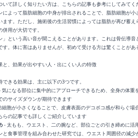
ついて詳しく知りたい方は、
こちらの記事
も参考にしてみてく
ンによって脂肪細胞の中身が排出されることで、脂肪細胞が小
います。ただし、施術後の生活習慣によっては脂肪が再び蓄え
の併用が大切です。
ン」という高い音が聞こえることがあります。これは骨伝導音
です。体に害はありませんが、初めて受ける方は驚くことがあ
果と、効果が出やすい人・出にくい人の特徴
待できる効果は、主に以下の3つです。
- 気になる部位に集中的にアプローチできるため、全身の体重
でのサイズダウンが期待できます
脂肪細胞が小さくなることで、皮膚表面のデコボコ感が和らぐ場
ちらの記事
でも詳しくご紹介しています
め
- 太もも、ウエスト、二の腕など、部位ごとの引き締めに活
ンと食事管理を組み合わせた研究では、ウエスト周囲径の減少