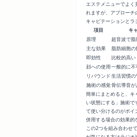
エステメニューでよく
れますが、アプローチ
キャビテーションとラ
項目
キ
原理
超音波で脂
主な効果
脂肪細胞の
即効性
比較的高い
顔への使用
一般的に不
リバウンド
生活習慣の
施術の感覚
骨伝導音が
簡単にまとめると、キ
い状態にする」施術で
て使い分けるのがポイ
併用する場合の効果的
この2つを組み合わせ
が気になる方はラジオ