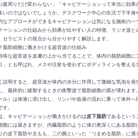
お腹周りだけ変わらない」「キャビテーションって本当に効果
多いのではないでしょうか。デスクワーク中心の生活で下半身
的なアプローチができるキャビテーションは気になる施術の一
テーションの仕組みから効果が出やすい人の特徴、ラジオ波と
、セラピストの視点から分かりやすく解説します。
？脂肪細胞に働きかける超音波の仕組み
特殊な超音波を皮膚の上から当てることで、体内の脂肪細胞に
引」とも呼ばれ、メスや注射を使わずにボディラインを整える
く説明すると、超音波が体内の水分に作用して微細な気泡を発
し、最終的に破裂するときの衝撃波で脂肪細胞の膜が壊れます
ール）は体液に溶け出し、リンパや血液の流れに乗って体外へ
です。
は、キャビテーションが働きかけるのは
皮下脂肪
であるという
細胞には届きますが、内臓脂肪のように体の奥深くにある脂肪
りの皮下脂肪や太もも、二の腕といった「つまめる脂肪」に適