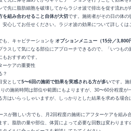
ンで先に脂肪細胞を破壊してからラジオ波で排出を促す流れが
方を組み合わせること自体が大切
です。施術者がその日の体の
、安心してお任せください。ラジオ波の効果について詳しくは
でも、キャビテーションを
オプションメニュー（15分／3,800
プラスして気になる部位にアプローチできるので、「いつもの
にもおすすめです。
ターケアの重要性
る？
目安として
5〜6回の施術で効果を実感される方が多い
です。施
りの施術時間は部位や範囲にもよりますが、30〜60分程度が
る方はいらっしゃいますが、しっかりとした結果を求める場合
ペースが難しい方でも、月2回程度の施術にアフターケアを組み
ます。脂肪の量や部位、体質によって必要な回数は変わります
スタイルに合ったペースを相談してみてください。