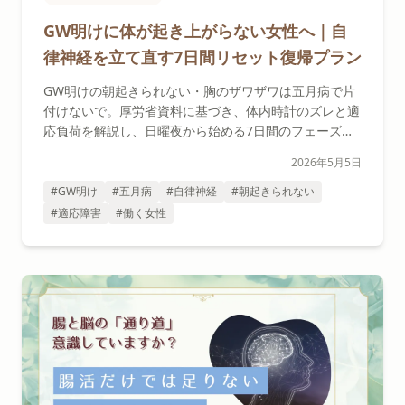
GW明けに体が起き上がらない女性へ｜自
律神経を立て直す7日間リセット復帰プラン
GW明けの朝起きられない・胸のザワザワは五月病で片
付けないで。厚労省資料に基づき、体内時計のズレと適
応負荷を解説し、日曜夜から始める7日間のフェーズ別
リセットプランをセラピストが提案します。
2026年5月5日
#GW明け
#五月病
#自律神経
#朝起きられない
#適応障害
#働く女性