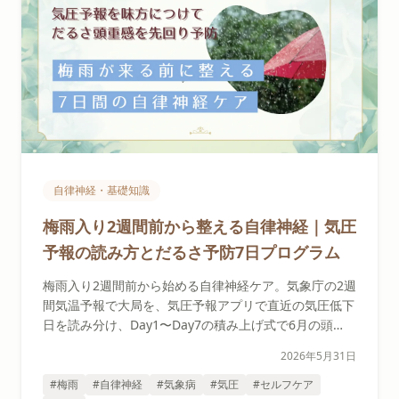
自律神経・基礎知識
梅雨入り2週間前から整える自律神経｜気圧
予報の読み方とだるさ予防7日プログラム
梅雨入り2週間前から始める自律神経ケア。気象庁の2週
間気温予報で大局を、気圧予報アプリで直近の気圧低下
日を読み分け、Day1〜Day7の積み上げ式で6月の頭
痛・だるさを先回り予防。名古屋のセラピストが段取り
2026年5月31日
を解説します。
#梅雨
#自律神経
#気象病
#気圧
#セルフケア