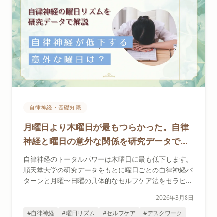
自律神経・基礎知識
月曜日より木曜日が最もつらかった。自律
神経と曜日の意外な関係を研究データで解
説し月～日の過ごし方も紹介
自律神経のトータルパワーは木曜日に最も低下します。
順天堂大学の研究データをもとに曜日ごとの自律神経パ
ターンと月曜〜日曜の具体的なセルフケア法をセラピス
トが解説。
2026年3月8日
#自律神経
#曜日リズム
#セルフケア
#デスクワーク