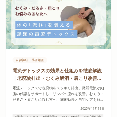
自律神経・基礎知識
電流デトックスの効果と仕組みを徹底解説
｜老廃物排出・むくみ解消・肩こり改善に
悩む女性のための施術ガイド
電流デトックスで老廃物をスッキリ排出。微弱電流が細
胞の代謝をサポートし、リンパの流れを改善。むくみ・
だるさ・肩こりに悩む方へ、施術効果と自宅ケアを解説
します。
2025年11月11日
#電流デトックス
#微弱電流
#むくみ解消
#老廃物排出