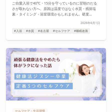
を守っても翌朝だるい人へ
ご自愛入浴で40℃・15分を守っているのに翌朝のだる
さが取れない方へ。原因は温度ではなく水質・残留塩
素・タイミング・浴室環境かもしれません。硬度
19mg/Lの軟水という名古屋の水道水の特徴をふまえ、
2026年6月1日
セラピストが住環境に合わせたバスタイムの再設計を解
説します。
#入浴
#水質
#名古屋
#セルフケア
#睡眠改善
セルフケア・生活習慣