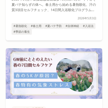
夏バテ知らずの体へ。春土用から始める暑熱順化、汗の
質3項目セルフチェック、14日間入浴順化プログラム、
脾胃ケア食養生をセラピストが解説。エアコン冷えで衰
2026年5月3日
えた汗腺を4月後半から立て直す具体策をお届けしま
す。
#暑熱順化
#春土用
#夏バテ予防
#自律神経
#入浴法
#季節の養生