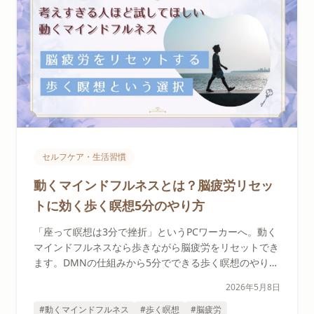
セルフケア・生活習慣
動くマインドフルネスとは？脳疲労リセッ
トに効く歩く瞑想5分のやり方
「座って瞑想は3分で挫折」というPCワーカーへ。動く
マインドフルネスなら歩きながら脳疲労をリセットでき
ます。DMNの仕組みから5分でできる歩く瞑想のやり
方、オフィス・通勤での実践法、続けるコツまでセラピ
2026年5月8日
ストが解説します。
#動くマインドフルネス
#歩く瞑想
#脳疲労