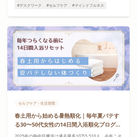
#デスクワーク
#セルフケア
#マインドフルネス
セルフケア・生活習慣
春土用から始める暑熱順化｜毎年夏バテす
る30〜50代女性の14日間入浴順化プログラ
ム
2025年の熱中症搬送は過去最多10万5,510人。今年こそ