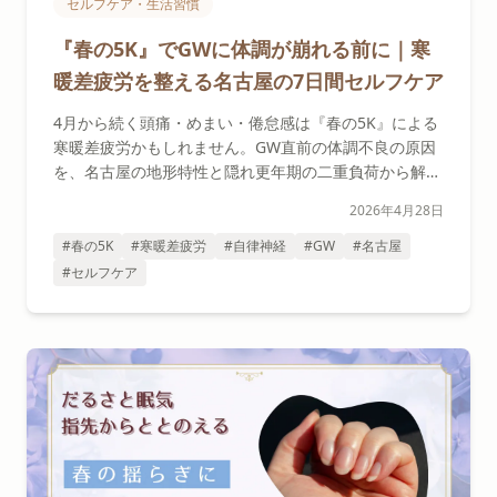
セルフケア・生活習慣
『春の5K』でGWに体調が崩れる前に｜寒
暖差疲労を整える名古屋の7日間セルフケア
4月から続く頭痛・めまい・倦怠感は『春の5K』による
寒暖差疲労かもしれません。GW直前の体調不良の原因
を、名古屋の地形特性と隠れ更年期の二重負荷から解
説。GW中にこそ整える7日間セルフケアプランをセラ
2026年4月28日
ピストが提案します。
#春の5K
#寒暖差疲労
#自律神経
#GW
#名古屋
#セルフケア