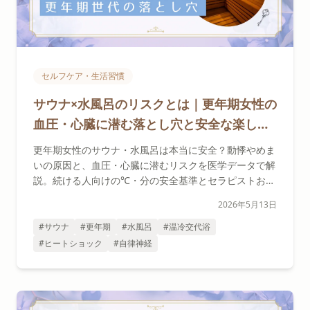
セルフケア・生活習慣
サウナ×水風呂のリスクとは｜更年期女性の
血圧・心臓に潜む落とし穴と安全な楽しみ
方
更年期女性のサウナ・水風呂は本当に安全？動悸やめま
いの原因と、血圧・心臓に潜むリスクを医学データで解
説。続ける人向けの℃・分の安全基準とセラピストおす
すめの代替温活もご紹介します。
2026年5月13日
#サウナ
#更年期
#水風呂
#温冷交代浴
#ヒートショック
#自律神経